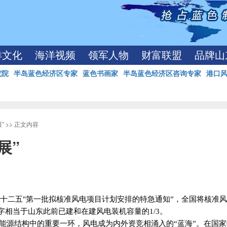
洋文化
海洋视频
领军人物
财富联盟
品牌山
究院
半岛蓝色经济区专家
蓝色书画家
半岛蓝色经济区咨询专家
港口
”
>> 正文内容
展”
"
十二五
"
第一批拟核准风电项目计划安排的特急通知”，全国将核准
字相当于山东此前已建和在建风电装机容量的
1/3
。
能源结构中的重要一环，风电成为内外资竞相涌入的“蓝海”。在国