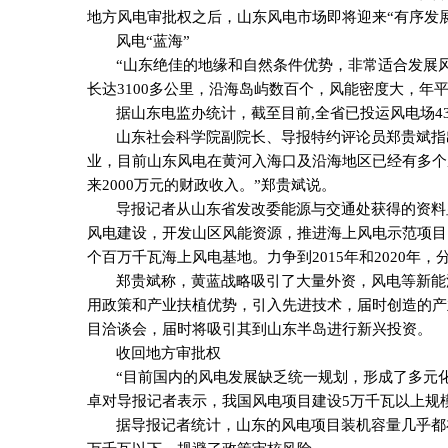
地方风电审批权之后，山东风电市场即将迎来“有序发
风电“蓝海”
“山东绝佳的地缘和自然条件优势，非常适合发展
长达
3100
多公里，沿海岛屿数百个，风能密度大，年
据山东电监办统计，截至目前
,
全省已投运风电场
4
山东社会科学院副院长、导报特约评论员郑贵斌指
业，目前山东风电在黄河入海口及沿海地区已经有多个
来
2000
万元的财政收入。”郑贵斌说。
导报记者从山东省发改委能源与交通处获得的资料
风电建设，开发山区风能资源，推进海上风电示范项目
个百万千瓦海上风电基地。力争到
2015
年和
2020
年，
郑贵斌称，黄蓝战略吸引了大量外资，风电等新能
用政策和产业扶植优势，引入先进技术，届时创造的产
目洽谈会，届时将吸引其到山东半岛进行新兴投资。
收回地方审批权
“目前国内的风电发展缺乏统一规划，形成了多元
卓对导报记者表示，我国风电项目建设
5
万千瓦以上规
据导报记者统计，山东的风电项目装机容量几乎都