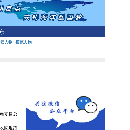
东
风云人物
模范人物
风电项目总
家收回规范