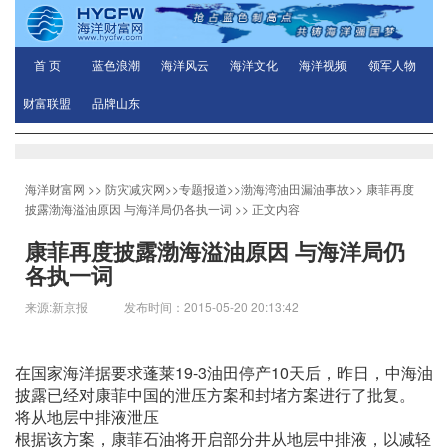
首 页
蓝色浪潮
海洋风云
海洋文化
海洋视频
领军人物
财富联盟
品牌山东
海洋财富网
>>
防灾减灾网
>>
专题报道
>>
渤海湾油田漏油事故
>>
康菲再度
披露渤海溢油原因 与海洋局仍各执一词
>> 正文内容
康菲再度披露渤海溢油原因 与海洋局仍
各执一词
来源:新京报 发布时间：2015-05-20 20:13:42
在国家海洋据要求蓬莱19-3油田停产10天后，昨日，中海油
披露已经对康菲中国的泄压方案和封堵方案进行了批复。
将从地层中排液泄压
根据该方案，康菲石油将开启部分井从地层中排液，以减轻