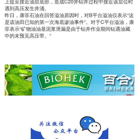
上提至接近油层底部，造成C20井钻井过程中接近该层位时
遇到高压发生井涌。
昨日，康菲石油在回答溢油原因时，对B平台溢油仅表示“这
是该油田已知的第一次海底渗油事件”。对于C平台溢油，康
菲表示“矿物油油基泥浆泄漏是由于钻井作业期间钻遇油藏
中的未预见高压带。”