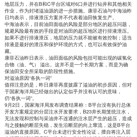
地层压力，并在B和C平台区域对6口井进行钻井和其他相关
作业，作为封堵溢油源的进一步措施。康菲石油与中海油昨
日均表示，排液泄压方案并不代表着油田恢复生产。
中海油表示，目前油田面临的风险是部分地区的超压问题，
规避风险最有效的手段是对油田的超压地区进行排液泄压。
如果不进行排液泄压，地层的压力就不能被有效控制；适当
排液是最好的泄压和保护环境的方式，也可以有效保护油
藏。
康菲石油昨日表示，油田面临的风险包括可能出现的碳氢化
合物（油、气） 溢出。这并不是一个长期方案，而是为确
保油田安全所采取的阶段性措施。
对溢油原因“各执一词”
值得注意的是，昨日康菲再度披露了溢油的初步原因，但对
于国家海洋局已经做出的认定似乎并没有认可的意味，
仍“各执一词”。
9月2日，国家海洋局发布调查结果称：B平台没有执行总体
开发方案规定的分层注水开发要求，B23井长期笼统注水，
无法发现和控制与采油井不连通的注水层产生的超压，造成
与之接触的断层失稳，发生沿断层的向上窜流，这是B平台
溢油的直接原因。C平台未进行安全性论证，擅自将注入层