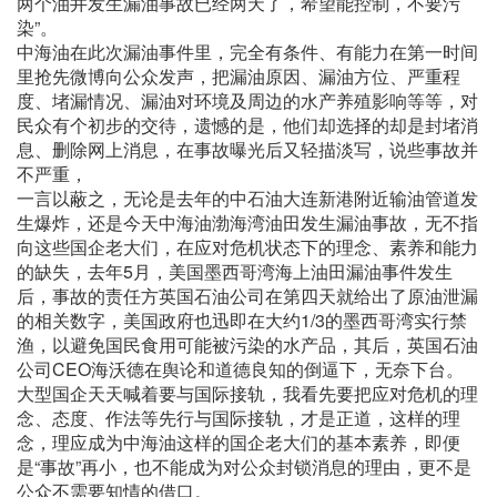
两个油井发生漏油事故已经两天了，希望能控制，不要污
染”。
中海油在此次漏油事件里，完全有条件、有能力在第一时间
里抢先微博向公众发声，把漏油原因、漏油方位、严重程
度、堵漏情况、漏油对环境及周边的水产养殖影响等等，对
民众有个初步的交待，遗憾的是，他们却选择的却是封堵消
息、删除网上消息，在事故曝光后又轻描淡写，说些事故并
不严重，
一言以蔽之，无论是去年的中石油大连新港附近输油管道发
生爆炸，还是今天中海油渤海湾油田发生漏油事故，无不指
向这些国企老大们，在应对危机状态下的理念、素养和能力
的缺失，去年5月，美国墨西哥湾海上油田漏油事件发生
后，事故的责任方英国石油公司在第四天就给出了原油泄漏
的相关数字，美国政府也迅即在大约1/3的墨西哥湾实行禁
渔，以避免国民食用可能被污染的水产品，其后，英国石油
公司CEO海沃德在舆论和道德良知的倒逼下，无奈下台。
大型国企天天喊着要与国际接轨，我看先要把应对危机的理
念、态度、作法等先行与国际接轨，才是正道，这样的理
念，理应成为中海油这样的国企老大们的基本素养，即便
是“事故”再小，也不能成为对公众封锁消息的理由，更不是
公众不需要知情的借口。