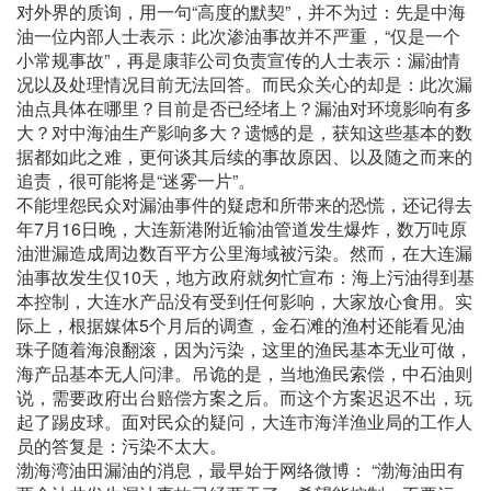
对外界的质询，用一句“高度的默契”，并不为过：先是中海
油一位内部人士表示：此次渗油事故并不严重，“仅是一个
小常规事故”，再是康菲公司负责宣传的人士表示：漏油情
况以及处理情况目前无法回答。而民众关心的却是：此次漏
油点具体在哪里？目前是否已经堵上？漏油对环境影响有多
大？对中海油生产影响多大？遗憾的是，获知这些基本的数
据都如此之难，更何谈其后续的事故原因、以及随之而来的
追责，很可能将是“迷雾一片”。
不能埋怨民众对漏油事件的疑虑和所带来的恐慌，还记得去
年7月16日晚，大连新港附近输油管道发生爆炸，数万吨原
油泄漏造成周边数百平方公里海域被污染。然而，在大连漏
油事故发生仅10天，地方政府就匆忙宣布：海上污油得到基
本控制，大连水产品没有受到任何影响，大家放心食用。实
际上，根据媒体5个月后的调查，金石滩的渔村还能看见油
珠子随着海浪翻滚，因为污染，这里的渔民基本无业可做，
海产品基本无人问津。吊诡的是，当地渔民索偿，中石油则
说，需要政府出台赔偿方案之后。而这个方案迟迟不出，玩
起了踢皮球。面对民众的疑问，大连市海洋渔业局的工作人
员的答复是：污染不太大。
渤海湾油田漏油的消息，最早始于网络微博： “渤海油田有