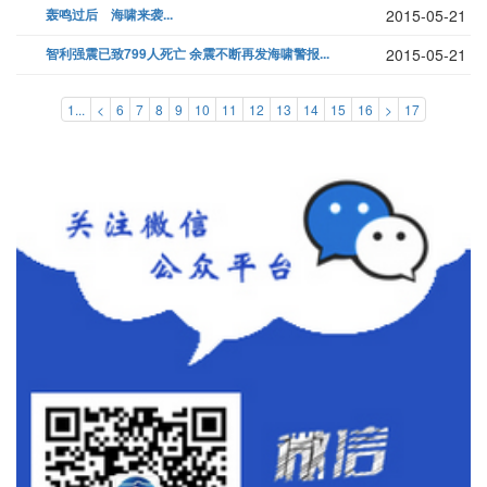
轰鸣过后 海啸来袭...
2015-05-21
智利强震已致799人死亡 余震不断再发海啸警报...
2015-05-21
1...
<
6
7
8
9
10
11
12
13
14
15
16
>
17