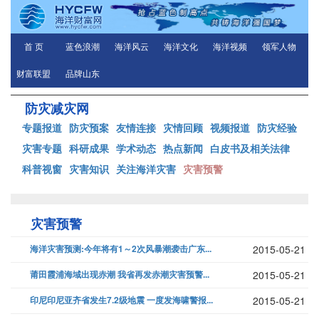
首 页
蓝色浪潮
海洋风云
海洋文化
海洋视频
领军人物
财富联盟
品牌山东
防灾减灾网
专题报道
防灾预案
友情连接
灾情回顾
视频报道
防灾经验
灾害专题
科研成果
学术动态
热点新闻
白皮书及相关法律
科普视窗
灾害知识
关注海洋灾害
灾害预警
灾害预警
海洋灾害预测:今年将有1～2次风暴潮袭击广东...
2015-05-21
莆田霞浦海域出现赤潮 我省再发赤潮灾害预警...
2015-05-21
印尼印尼亚齐省发生7.2级地震 一度发海啸警报...
2015-05-21