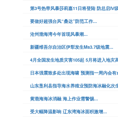
第3号热带风暴莎莉嘉11日将登陆 防总启Ⅳ级响
要做好超强台风“桑达”防范工作...
沧州渤海湾今年首现风暴潮...
新疆维吾尔自治区伊犁发生Ms3.7级地震...
4月全国发生地质灾害105起 5月将进入地灾高发
日本强震致多处出现海啸 预测指一周内会有余震
山东垦利县指导海水养殖业预防海冰融化次生灾
黄渤海海冰消融 海上作业需警惕...
受大幅降温影响 辽东湾海冰面积激增...