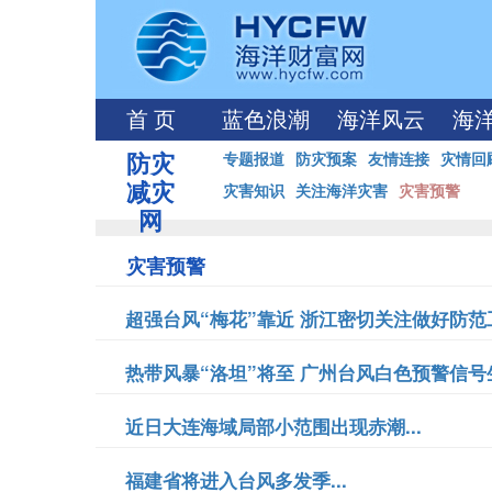
首 页
蓝色浪潮
海洋风云
海
防灾
专题报道
防灾预案
友情连接
灾情回
减灾
灾害知识
关注海洋灾害
灾害预警
网
灾害预警
超强台风“梅花”靠近 浙江密切关注做好防范工
热带风暴“洛坦”将至 广州台风白色预警信号生
近日大连海域局部小范围出现赤潮...
福建省将进入台风多发季...