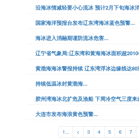
沿海冰情减轻要小心流冰 预计2月下旬海冰消失
国家海洋预报台发布辽东湾海冰蓝色预警...
海冰进入消融期谨防流冰危害...
辽宁省气象局:辽东湾和黄海海冰面积超2010年
黄渤海海冰警报持续 辽东湾浮冰边缘线达80海
持续低温冰封黄渤海...
胶州湾海冰北扩危及渔船 下周冷空气三度来袭.
大连市发布海浪黄色预警...
1...
<
3
4
5
6
7