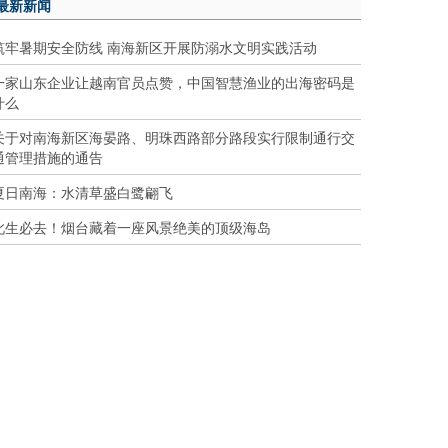
最新新闻
筑牢暑期安全防线 南海新区开展防溺水文明实践活动
一家山东企业让越南官员点赞，中国智慧渔业的出海密码是
什么
关于对南海新区海晏路、明珠西路部分路段实行限制通行交
通管理措施的通告
夏日南海：水清草盛白鹭翩飞
此生必去！烟台藏着一座风景绝美的顶级海岛