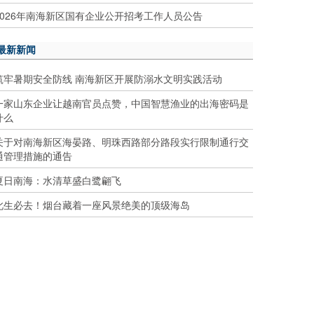
2026年南海新区国有企业公开招考工作人员公告
最新新闻
筑牢暑期安全防线 南海新区开展防溺水文明实践活动
一家山东企业让越南官员点赞，中国智慧渔业的出海密码是
什么
关于对南海新区海晏路、明珠西路部分路段实行限制通行交
通管理措施的通告
夏日南海：水清草盛白鹭翩飞
此生必去！烟台藏着一座风景绝美的顶级海岛