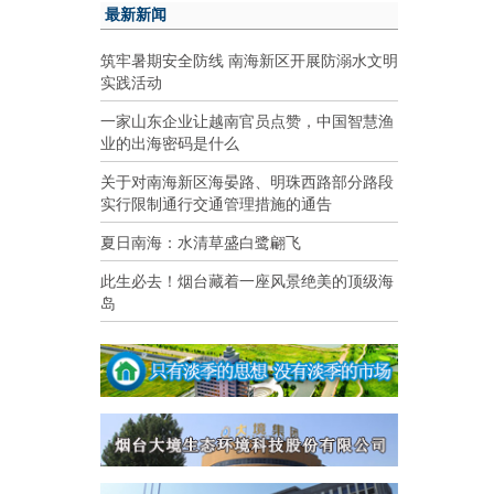
最新新闻
筑牢暑期安全防线 南海新区开展防溺水文明
实践活动
一家山东企业让越南官员点赞，中国智慧渔
业的出海密码是什么
关于对南海新区海晏路、明珠西路部分路段
实行限制通行交通管理措施的通告
夏日南海：水清草盛白鹭翩飞
此生必去！烟台藏着一座风景绝美的顶级海
岛