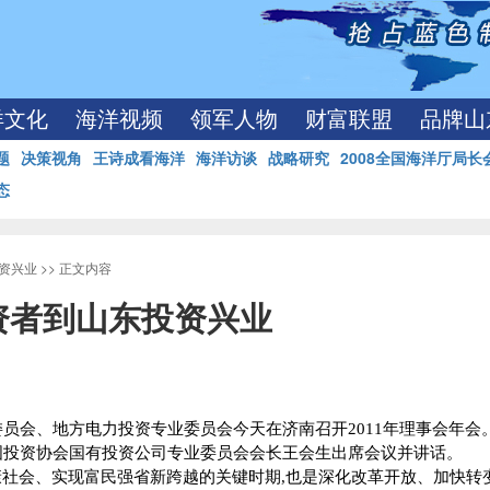
洋文化
海洋视频
领军人物
财富联盟
品牌山
题
决策视角
王诗成看海洋
海洋访谈
战略研究
2008全国海洋厅局长
态
资兴业
>> 正文内容
资者到山东投资兴业
委员会、地方电力投资专业委员会今天在济南召开
2011
年理事会年会
国投资协会国有投资公司专业委员会会长王会生出席会议并讲话。
康社会、实现富民强省新跨越的关键时期
,
也是深化改革开放、加快转