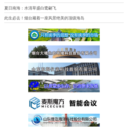
夏日南海：水清草盛白鹭翩飞
此生必去！烟台藏着一座风景绝美的顶级海岛