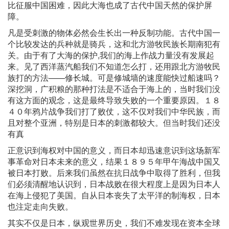
比征服中国困难，因此大海也成了古代中国天然的保护屏
障。
凡是受刺激的物体必然会生长出一种反制功能。古代中国一
个比较发达的兵种就是骑兵，这和北方游牧民族长期南犯有
关。由于有了大海的保护,我们的海上作战力量没有发展起
来。见了西洋蒸汽船我们不知道怎么打，还用跟北方游牧民
族打的方法——修长城。可是修城墙的速度能快过船速吗？
深挖洞，广积粮的那种打法是不适合于海上的，当时我们没
有这方面的观念，这是最终导致失败的一个重要原因。１８
４０年鸦片战争我们打了败仗，这不仅对我们中华民族，而
且对整个亚洲，特别是日本的刺激都较大。但当时我们还没
有真
正意识到海权对中国的意义，而日本却迅速意识到这场新军
事革命对日本未来的意义，结果１８９５年甲午海战中国又
被日本打败。后来我们虽然在抗日战争中取得了胜利，但我
们必须清醒地认识到，日本战败在很大程度上是因为日本人
在海上侵犯了美国。自从日本丧失了太平洋的制海权，日本
也注定走向失败。
其实不仅是日本，纵观世界历史，我们不难发现在资本全球