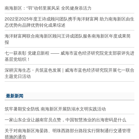
南海新区：“羽”动邻里展风采 全民健身添活力
2022至2025年度王诗成顾问团队携手海洋财富网 助力南海新区由生
态优势向品牌优势转化成果综述
海洋财富网联合南海新区顾问王诗成团队服务南海新区年度成果简
报
七一获表彰 党建启新程 —— 威海市蓝色经济研究院党支部获评先进
基层党组织！
深耕滨海生态・共筑蓝色发展 | 威海市蓝色经济研究院开展七一联合
主题党日活动
最新新闻
筑牢暑期安全防线 南海新区开展防溺水文明实践活动
一家山东企业让越南官员点赞，中国智慧渔业的出海密码是什么
关于对南海新区海晏路、明珠西路部分路段实行限制通行交通管理
措施的通告