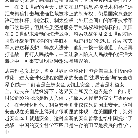
一。在２１世纪的今天，建立在卫星信息监控技术和导弹远
距离精确打击与准确拦截技术上的制海权，仍是国家兴衰的
决定性杠杆。制空权、制太空权（外层空间）的军事技术革
命虽然重要，但其性质还是服务于制陆权和制海权的。美国
在２０世纪末发动的海湾战争、科索沃战争及２１世纪初的
阿富汗战争中取得的军事胜利，就是很好的说明。南斯拉夫
军人曾这样设想：等敌人进来，他们一拨一拨地退，然后再
打巷战，再打人民战争，一直让敌人陷入人民战争的汪洋大
海之中，可事实证明这种想法是错误的。
从某种意义上说，当今世界的全球化也包含着自卫手段的全
球化。进入全球化进程的国家的安全是“边界安全”与“安全边
界”的统一：前者是主权安全或领土安全，后者是利益安
全。过去在自然经济下，边界安全和安全边界是合一的，那
时候危险的概念是敌人入侵，把敌人入侵定为安全与否的标
尺。在全球化时代，利益安全并非仅仅只是国土安全。这种
安全观在美国身上得到了很明显的体现，在美国眼中，海外
越安全本土就越安全。这种全新的安全哲学也给中国提出了
挑战，中国的安全哲学不应只是生存的而应是发展的哲学，
中