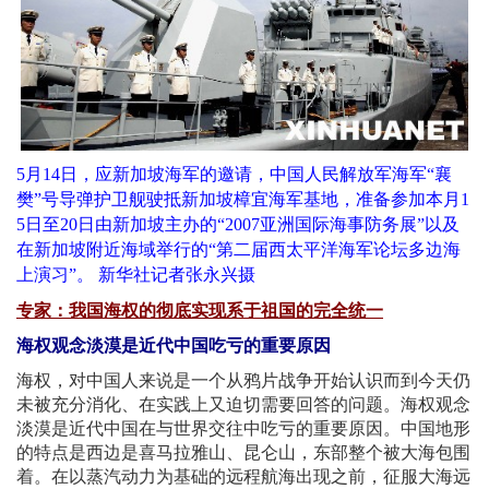
5月14日，应新加坡海军的邀请，中国人民解放军海军“襄
樊”号导弹护卫舰驶抵新加坡樟宜海军基地，准备参加本月1
5日至20日由新加坡主办的“2007亚洲国际海事防务展”以及
在新加坡附近海域举行的“第二届西太平洋海军论坛多边海
上演习”。 新华社记者张永兴摄
专家：我国海权的彻底实现系于祖国的完全统一
海权观念淡漠是近代中国吃亏的重要原因
海权，对中国人来说是一个从鸦片战争开始认识而到今天仍
未被充分消化、在实践上又迫切需要回答的问题。海权观念
淡漠是近代中国在与世界交往中吃亏的重要原因。中国地形
的特点是西边是喜马拉雅山、昆仑山，东部整个被大海包围
着。在以蒸汽动力为基础的远程航海出现之前，征服大海远