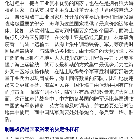
化进程中，拥有工业资本优势的国家，也往往是拥有强大海
权的国家。自从英国资本主义工业革命主导世界经济潮流之
后，海权就成了工业国家对外开放的重要助推器和国家发展
战略极重要的部分。海洋为这些国家提供了最廉价的运输载
体。比如，从欧洲陆上运货到中国要穿经多个国界，而海上
航行则没有国界障碍，在公海上它是畅通无阻的。从军事角
度看，与陆上运输比，从海上集中调动装备、军力等所需时
间应是最快的；与陆地防务相比，由于海洋的天然屏障，在
广阔的海上拥有基地可大大减少战时所用守备兵力：只要掌
握了海上运输线，就可以最机动的方式集中最优势兵力在海
外某一区域实施作战。在陆上取得每个军事胜利都要部署大
量守备兵力以巩固成果，海上同等数量的部队，比陆地使用
起来会更加高效。海军可以在一国沿海自由运动并拥有广阔
的打击面，而陆军则不能，陆军只有靠增加数量来扩大防卫
面。这正如鸦片战争中，中方防备英国的陆军远比英国进攻
中国的海军多得多，英方能够及时调动，并在必要处随时随
地集中使用，而中国陆军则要处处修炮台、修兵营、增加驻
防。
制海权仍是国家兴衰的决定性杠杆
从军事史来说，制海权曾是造就古今大国兴衰的重要扛杆之