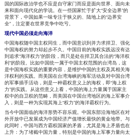
国的国际政治学也不应是自守家门而应是面向世界、面向未
来和面向现代化的学说。在一些国家忙于扩大“安全边界”的
背景下，中国如果一味专注于狭义的、陆地上的“边界安
全”，注定要在世界竞争中吃亏。
现代中国必须走向海洋
中国海权随中国主权同生，而中国意识到并力求捍卫、强化
中国海权的努力却起步不久。中国目前的海权实践远没有达
到追求“海洋权力”的阶段，而只是处在捍卫其合法的“海洋权
利”的阶段。比如中国统一属于中国主权范围的台湾岛，这
是中国海权实践的重要内容，是维护中国的主权及其相关海
洋权利的实践。而美国在台湾海峡的海军活动及对中国台湾
的军事插手活动，则是一种霸权意义上的海权，即“海上权
力”的实践。从这些意义上看，中国的海上力量属于国家主
权中的自卫权的范畴，而美国在中国台湾地区的海上军事介
入，则是一种为实现其海上“权力”的海洋霸权行为。
当今中国面临的海洋形势不容乐观。中国东部沿海地区在对
外开放中已发展成为中国经济产值增长最快的黄金地带。与
此同时，中国与西方霸权国家的矛盾，尤其是海上矛盾也在
上升：为了堵截中国力量，特别是中国的海上军事力量向太