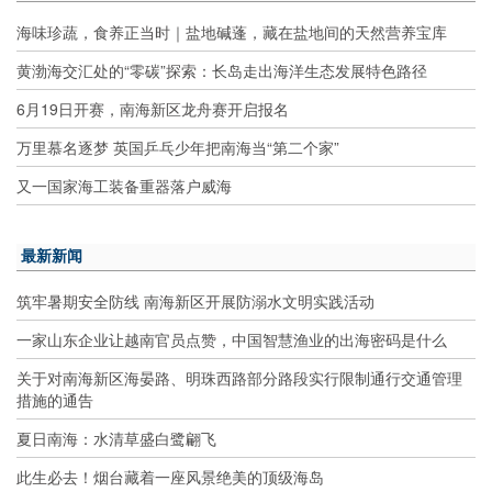
海味珍蔬，食养正当时｜盐地碱蓬，藏在盐地间的天然营养宝库
黄渤海交汇处的“零碳”探索：长岛走出海洋生态发展特色路径
6月19日开赛，南海新区龙舟赛开启报名
万里慕名逐梦 英国乒乓少年把南海当“第二个家”
又一国家海工装备重器落户威海
最新新闻
筑牢暑期安全防线 南海新区开展防溺水文明实践活动
一家山东企业让越南官员点赞，中国智慧渔业的出海密码是什么
关于对南海新区海晏路、明珠西路部分路段实行限制通行交通管理
措施的通告
夏日南海：水清草盛白鹭翩飞
此生必去！烟台藏着一座风景绝美的顶级海岛