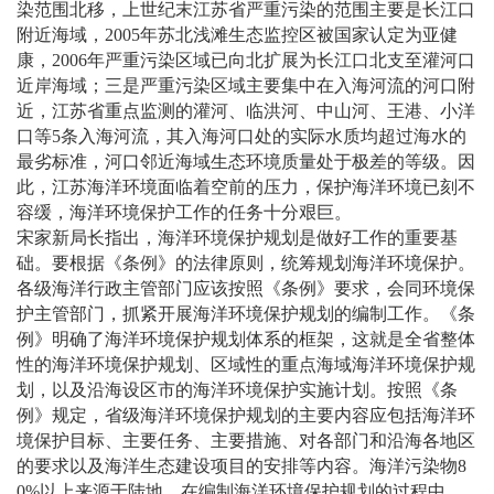
染范围北移，上世纪末江苏省严重污染的范围主要是长江口
附近海域，2005年苏北浅滩生态监控区被国家认定为亚健
康，2006年严重污染区域已向北扩展为长江口北支至灌河口
近岸海域；三是严重污染区域主要集中在入海河流的河口附
近，江苏省重点监测的灌河、临洪河、中山河、王港、小洋
口等5条入海河流，其入海河口处的实际水质均超过海水的
最劣标准，河口邻近海域生态环境质量处于极差的等级。因
此，江苏海洋环境面临着空前的压力，保护海洋环境已刻不
容缓，海洋环境保护工作的任务十分艰巨。
宋家新局长指出，海洋环境保护规划是做好工作的重要基
础。要根据《条例》的法律原则，统筹规划海洋环境保护。
各级海洋行政主管部门应该按照《条例》要求，会同环境保
护主管部门，抓紧开展海洋环境保护规划的编制工作。《条
例》明确了海洋环境保护规划体系的框架，这就是全省整体
性的海洋环境保护规划、区域性的重点海域海洋环境保护规
划，以及沿海设区市的海洋环境保护实施计划。按照《条
例》规定，省级海洋环境保护规划的主要内容应包括海洋环
境保护目标、主要任务、主要措施、对各部门和沿海各地区
的要求以及海洋生态建设项目的安排等内容。海洋污染物8
0%以上来源于陆地，在编制海洋环境保护规划的过程中，