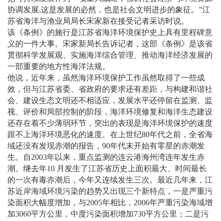
协调发展,这是发展的必然，也是社会文明进步的象征。”江
苏省海洋与渔业局局长宋家新在接受记者采访时说。
该《条例》的施行是江苏省海洋环境保护史上具有里程碑意
义的一件大事。宋家新局长告诉记者，这部《条例》是该省
贯彻科学发展观、实施海洋综合管理、推动海洋经济发展的
一部重要的地方性海洋法规。
他说，近年来，虽然海洋环境保护工作虽然取得了一些成
效，但与江苏省委、省政府的要求还有差距，与构建和谐社
会、建设生态文明还不相适应，发展水平还停留在监测、监
视、评价和局部控制的阶段，海洋环境修复和海洋生态建设
还存在着不少薄弱环节，突出的表现是海洋环境保护的速度
跟不上海洋环境恶化的速度。在上世纪80年代之前，全省海
域还没有发现赤潮的报告，90年代末开始有零星的赤潮发
生。自2003年以来，重点监测的连云港海州湾连年发生赤
潮。继去年10 月发生了江苏省历史上面积最大、时间最长
的一次有毒赤潮后，今年又连续发生三次。最近几年来，江
苏近岸海域环境污染的趋势又出现三个新特点，一是严重污
染面积大幅度增加，与2005年相比，2006年严重污染海域增
加3060平方公里，中度污染面积增加730平方公里；二是污