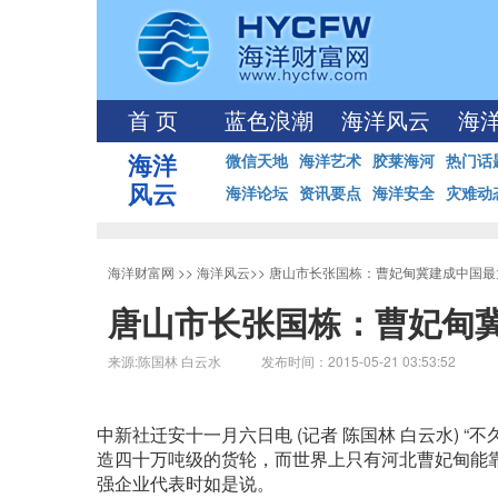
首 页
蓝色浪潮
海洋风云
海
海洋
微信天地
海洋艺术
胶莱海河
热门话
风云
海洋论坛
资讯要点
海洋安全
灾难动
海洋财富网
>>
海洋风云
>>
唐山市长张国栋：曹妃甸冀建成中国最
唐山市长张国栋：曹妃甸
来源:陈国林 白云水 发布时间：2015-05-21 03:53:52
中新社迁安十一月六日电 (记者 陈国林 白云水)
造四十万吨级的货轮，而世界上只有河北曹妃甸能
强企业代表时如是说。