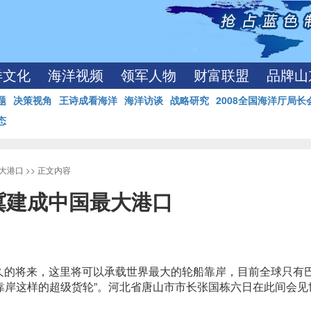
洋文化
海洋视频
领军人物
财富联盟
品牌山
题
决策视角
王诗成看海洋
海洋访谈
战略研究
2008全国海洋厅局长
态
大港口
>> 正文内容
冀建成中国最大港口
 “不久的将来，这里将可以承载世界最大的轮船靠岸，目前全球只有
靠岸这样的超级货轮”。河北省唐山市市长张国栋六日在此间会见