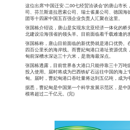
这位出席“中国迁安·二00七经贸洽谈会”的唐山市
司、芬兰斯道拉恩索公司、瑞士雀巢公司、德国海
团等十四家中国五百强企业负责人汇聚在这里。
张国栋介绍说，唐山是实现东北亚经济一体化的桥
北建设沿海强省的领头羊。目前面临着千载难逢的
张国栋称，唐山目前面临的新优势就是港口优势。
四百公里长的海岸线。而曹妃甸港口港址资源优良
甸前深槽水深达三十六米，是渤海最深点。
张国栋透露，目前世界各大港口只能停靠三十万吨
投入使用。届时将成为巴西铁矿石运往中国的海上“
甸。届时，曹妃甸港口吞吐量将达到五亿吨，成为
据悉，曹妃甸是中国第一个科学发展示范区，是中
模将超过二千亿元。(完)