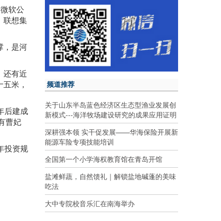
国微软公
、联想集
撑，是河
，还有近
十五米，
频道推荐
关于山东半岛蓝色经济区生态型渔业发展创
年后建成
新模式---海洋牧场建设研究的成果应用证明
有曹妃
深耕强本领 实干促发展——华海保险开展新
能源车险专项技能培训
年投资规
全国第一个小学海权教育馆在青岛开馆
盐滩鲜蔬，自然馈礼｜解锁盐地碱蓬的美味
吃法
大中专院校音乐汇在南海举办