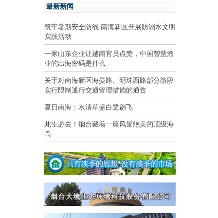
最新新闻
筑牢暑期安全防线 南海新区开展防溺水文明
实践活动
一家山东企业让越南官员点赞，中国智慧渔
业的出海密码是什么
关于对南海新区海晏路、明珠西路部分路段
实行限制通行交通管理措施的通告
夏日南海：水清草盛白鹭翩飞
此生必去！烟台藏着一座风景绝美的顶级海
岛