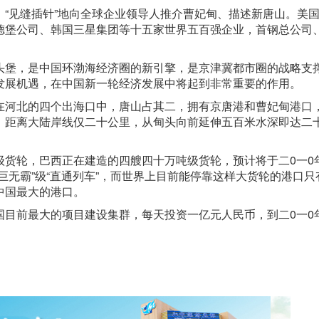
长，“见缝插针”地向全球企业领导人推介曹妃甸、描述新唐山。美
德堡公司、韩国三星集团等十五家世界五百强企业，首钢总公司
头堡，是中国环渤海经济圈的新引擎，是京津冀都市圈的战略支
发展机遇，在中国新一轮经济发展中将起到非常重要的作用。
在河北的四个出海口中，唐山占其二，拥有京唐港和曹妃甸港口
，距离大陆岸线仅二十公里，从甸头向前延伸五百米水深即达二
级货轮，巴西正在建造的四艘四十万吨级货轮，预计将于二0一0
巨无霸”级“直通列车”，而世界上目前能停靠这样大货轮的港口只
中国最大的港口。
国目前最大的项目建设集群，每天投资一亿元人民币，到二0一0