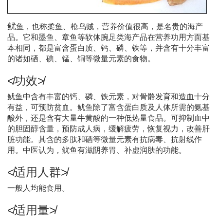
鱿
鱼，也称柔鱼、枪乌贼，营养价值很高，是名贵的海产
品。它和墨鱼、章鱼等软体腕足类海产品在营养功用方面基
本相同，都是富含蛋白质、钙、磷、铁等，并含有十分丰富
的诸如硒、碘、锰、铜等微量元素的食物。
≮功效≯
鱿鱼中含有丰富的钙、磷、铁元素，对骨骼发育和造血十分
有益，可预防贫血。鱿鱼除了富含蛋白质及人体所需的氨基
酸外，还是含有大量牛黄酸的一种低热量食品。可抑制血中
的胆固醇含量，预防成人病，缓解疲劳，恢复视力，改善肝
脏功能。其含的多肽和硒等微量元素有抗病毒、抗射线作
用。中医认为，鱿鱼有滋阴养胃、补虚润肤的功能。
≮适用人群≯
一般人均能食用。
≮适用量≯