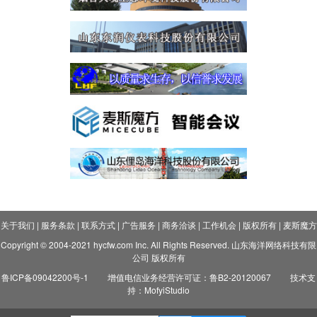
关于我们
|
服务条款
|
联系方式
|
广告服务
|
商务洽谈
|
工作机会
|
版权所有
|
麦斯魔方
Copyright © 2004-2021 hycfw.com Inc. All Rights Reserved. 山东海洋网络科技有限
公司 版权所有
鲁ICP备09042200号-1
增值电信业务经营许可证：鲁B2-20120067
技术支
持：MofyiStudio