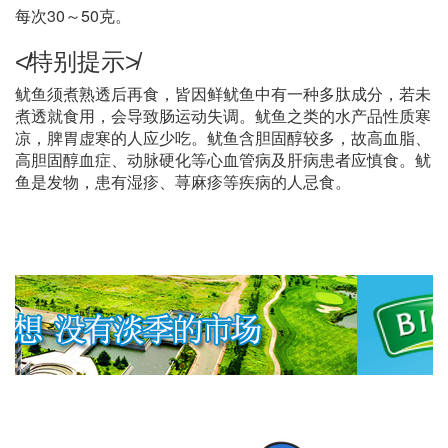
每次30～50克。
≮特别提示≯
鱿鱼须煮熟透后再食，皆因鲜鱿鱼中有一种多肽成分，若未
煮透就食用，会导致肠运动失调。鱿鱼之类的水产品性质寒
凉，脾胃虚寒的人应少吃。鱿鱼含胆固醇较多，故高血脂、
高胆固醇血症、动脉硬化等心血管病及肝病患者应慎食。鱿
鱼是发物，患有湿疹、荨麻疹等疾病的人忌食。