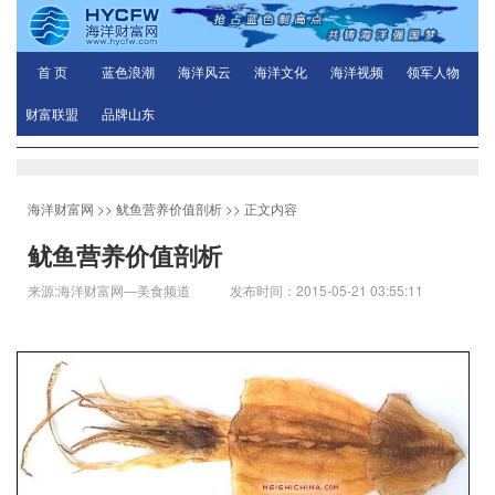
首 页
蓝色浪潮
海洋风云
海洋文化
海洋视频
领军人物
财富联盟
品牌山东
海洋财富网
>>
鱿鱼营养价值剖析
>> 正文内容
鱿鱼营养价值剖析
来源:海洋财富网—美食频道 发布时间：2015-05-21 03:55:11