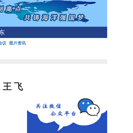
东
会议
图片资讯
王 飞