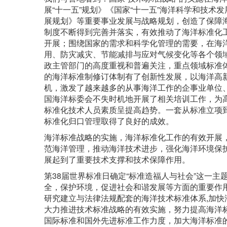
展“十一五”规划》《国家“十一五”海洋科学和技术发
展规划》等重要事业发展与战略规划，创造了保障
制度不断得到完善并落实，有效推动了海洋标准化
开展；围绕国家的需求和科学化管理的需要，在海
用、防灾减灾、节能减排与应对气候变化等各个领
政主管部门的高度重视和普遍关注，重点领域标准
的海洋标准制修订体制有了创新性发展，以海洋高
机，激发了越来越多的从事海洋工作的企事业单位
国海洋标委会不失时机地开展了相关培训工作，为
标准化技术人员素质呈提高趋势。一套从标准立项
标准化归口管理取得了良好的成效。
海洋标准战略的实施，海洋标准化工作的有效开展
范海洋管理，推动海洋技术进步，强化海洋环境保
展起到了重要技术支撑和技术保障作用。
第38届世界标准日确定“标准造福人与社会”这一
全，保护环境，促进社会和谐发展等方面的重要作
研究建立与法律法规配套的海洋技术标准体系,加
大力推进技术标准战略的有效实施，努力提高海洋
国际标准和国外先进标准工作力度，加大海洋标准