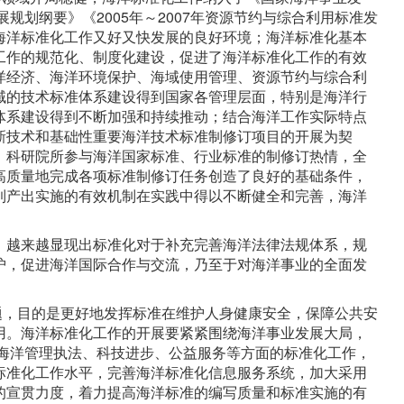
展规划纲要》《2005年～2007年资源节约与综合利用标准发
海洋标准化工作又好又快发展的良好环境；海洋标准化基本
工作的规范化、制度化建设，促进了海洋标准化工作的有效
洋经济、海洋环境保护、海域使用管理、资源节约与综合利
域的技术标准体系建设得到国家各管理层面，特别是海洋行
体系建设得到不断加强和持续推动；结合海洋工作实际特点
新技术和基础性重要海洋技术标准制修订项目的开展为契
、科研院所参与海洋国家标准、行业标准的制修订热情，全
高质量地完成各项标准制修订任务创造了良好的基础条件，
到产出实施的有效机制在实践中得以不断健全和完善，海洋
，越来越显现出标准化对于补充完善海洋法律法规体系，规
护，促进海洋国际合作与交流，乃至于对海洋事业的全面发
主题，目的是更好地发挥标准在维护人身健康安全，保障公共安
用。海洋标准化工作的开展要紧紧围绕海洋事业发展大局，
快海洋管理执法、科技进步、公益服务等方面的标准化工作，
标准化工作水平，完善海洋标准化信息服务系统，加大采用
的宣贯力度，着力提高海洋标准的编写质量和标准实施的有