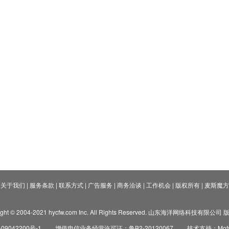
关于我们
|
服务条款
|
联系方式
|
广告服务
|
商务洽谈
|
工作机会
|
版权所有
|
麦斯魔方
ight © 2004-2021 hycfw.com Inc. All Rights Reserved. 山东海洋网络科技有限公
09042200号-1
增值电信业务经营许可证：鲁B2-20120067
技术支持：Mofyi