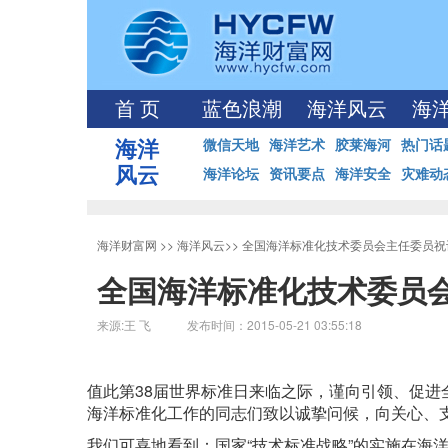
首 页
蓝色浪潮
海洋风云
海
海洋
微信天地
海洋艺术
胶莱海河
热门话
风云
海洋论坛
资讯要点
海洋安全
灾难动
海洋财富网
>>
海洋风云
>>
全国海洋标准化技术委员会主任委员祝词
全国海洋标准化技术委员会
来源:王 飞 发布时间：2015-05-21 03:55:18
值此第38届世界标准日来临之际，谨向引领、促
海洋标准化工作的同志们致以诚挚问候，向关心、
我们可喜地看到：国家“技术标准战略”的实施在海