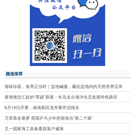
频道推荐
海味珍蔬，食养正当时｜盐地碱蓬，藏在盐地间的天然营养宝库
黄渤海交汇处的“零碳”探索：长岛走出海洋生态发展特色路径
6月19日开赛，南海新区龙舟赛开启报名
万里慕名逐梦 英国乒乓少年把南海当“第二个家”
又一国家海工装备重器落户威海