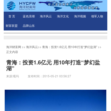
首 页
蓝色浪潮
海洋风云
海洋文化
海洋视频
领军人物
财富联盟
品牌山东
海洋财富网
>>
海洋风云
>>
青海：投资1.6亿元 用10年打造“梦幻盐湖”
>>
正文内容
青海：投资1.6亿元 用10年打造“梦幻盐
湖”
来源:嘎玛 发布时间：2015-05-21 03:56:27