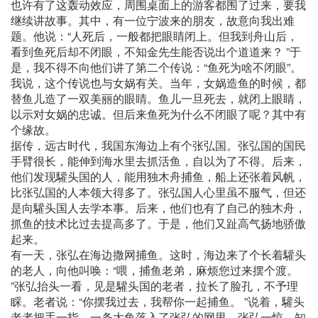
也许有了这轰动效应，周围桌面上的游客都围了过来，要我
继续讲故事。其中，有一位宁波来的朋友，故意向我出难
题。他说：“人死后，一般都把眼睛闭上。但我到舟山后，
看到鱼死后却不闭眼，不知金先生能否说出个道道来？ ”于
是，我不得不向他们讲了第二个传说：“鱼死为啥不闭眼”。
我说，这个传说也与女娲有关。当年，女娲造鱼的时候，都
替鱼儿造了一双美丽的眼睛。鱼儿一旦死去，就闭上眼睛，
以示对女娲的忠诚。但后来鱼死为什么不闭眼了呢？其中有
个缘故。
据传，远古时代，我国东海边上有个张弘国。张弘国的国民
手臂很长，能伸到海水里去抓活鱼，自以为了不得。后来，
他们发现驩头国的人，能用独木舟捕鱼，船上还张着风帆，
比张弘国的人本领大得多了。张弘国人心里虽不服气，但还
是向驩头国人去学本事。后来，他们也有了自己的独木舟，
抓鱼的技术比过去提高多了。于是，他们又趾高气扬地骄傲
起来。
有一天，张弘在海边撒网捕鱼。这时，海边来了个长着驩头
的老人，向他叫唤：“喂，捕鱼老弟，麻烦您过来摆个渡。
”张弘抬头一看，见是驩头国的老者，拉长了脸孔，不予理
睬。老者说：“你摆我过去，我帮你一起捕鱼。 ”说着，驩头
老者把手一指，一条大鱼落入了张弘的网里。张弘一惊，知