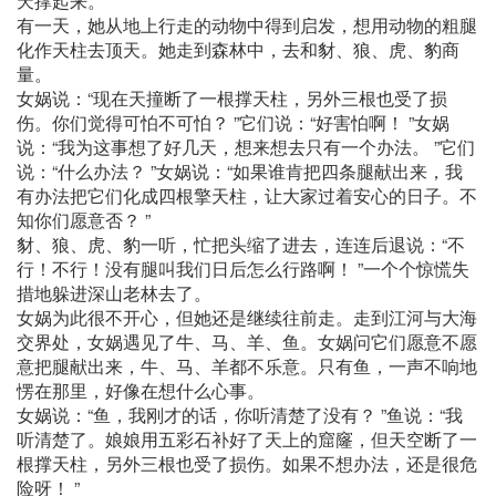
天撑起来。
有一天，她从地上行走的动物中得到启发，想用动物的粗腿
化作天柱去顶天。她走到森林中，去和豺、狼、虎、豹商
量。
女娲说：“现在天撞断了一根撑天柱，另外三根也受了损
伤。你们觉得可怕不可怕？ ”它们说：“好害怕啊！ ”女娲
说：“我为这事想了好几天，想来想去只有一个办法。 ”它们
说：“什么办法？ ”女娲说：“如果谁肯把四条腿献出来，我
有办法把它们化成四根擎天柱，让大家过着安心的日子。不
知你们愿意否？ ”
豺、狼、虎、豹一听，忙把头缩了进去，连连后退说：“不
行！不行！没有腿叫我们日后怎么行路啊！ ”一个个惊慌失
措地躲进深山老林去了。
女娲为此很不开心，但她还是继续往前走。走到江河与大海
交界处，女娲遇见了牛、马、羊、鱼。女娲问它们愿意不愿
意把腿献出来，牛、马、羊都不乐意。只有鱼，一声不响地
愣在那里，好像在想什么心事。
女娲说：“鱼，我刚才的话，你听清楚了没有？ ”鱼说：“我
听清楚了。娘娘用五彩石补好了天上的窟窿，但天空断了一
根撑天柱，另外三根也受了损伤。如果不想办法，还是很危
险呀！ ”