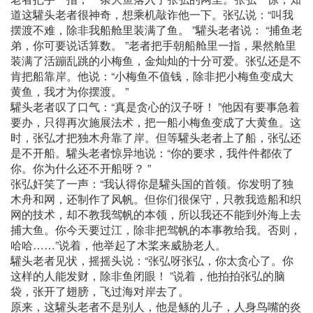
道这驩头老者很神奇，想乘机敲诈他一下。张弘说：“叫我
摆渡不难，除非我船舱里装满了鱼。 ”驩头老者说： “捕鱼老
弟，你可要说话算数。 ”老者把手朝船舱里一指，果然舱里
装满了活蹦乱跳的小梅鱼，金灿灿的十分可爱。张弘还是不
肯把船靠岸。他说：“小梅鱼不值钱，除非把小梅鱼变成大
黄鱼，我才为你摆渡。 ”
驩头老者叹了口气：“真是贪心的汉子呀！ ”他因有要事急着
要办，只得再次施展法术，把一船小梅鱼变成了大黄鱼。这
时，张弘才把独木舟靠了岸。但等驩头老者上了船，张弘还
是不开船。驩头老者惊异地说：“你的要求，我件件都依了
你。你为什么还不开船呀？ ”
张弘奸笑了一声：“我认得你是驩头国的首领。你发明了独
木舟和网，还制作了风帆。但你们很保守，只教我造船和织
网的技术，却不教我驾帆的本领，所以我还不能到外海上去
捕大鱼。你今天要过江，除非把驾帆的本事教给我。否则，
哈哈……”说着，他举起了木桨来威胁老人。
驩头老者见状，摇摇头说：“张弘呀张弘，你太贪心了。你
这样的人能发财，除非鱼闭眼！ ”说着，他拍拍张弘的脑
袋，张开了翅膀，飞过海对岸去了。
原来，这驩头老者不是别人，他是鲧的儿子，人身鸟嘴的炎