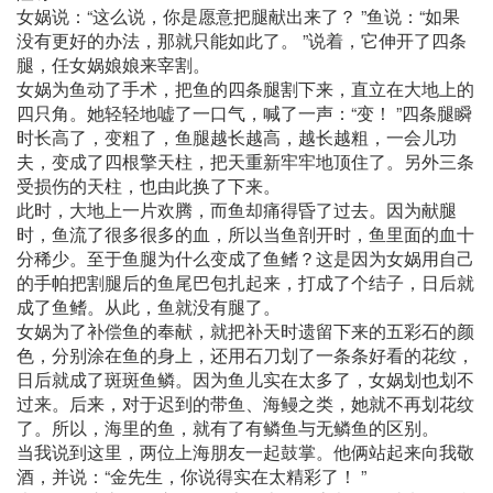
女娲说：“这么说，你是愿意把腿献出来了？ ”鱼说：“如果
没有更好的办法，那就只能如此了。 ”说着，它伸开了四条
腿，任女娲娘娘来宰割。
女娲为鱼动了手术，把鱼的四条腿割下来，直立在大地上的
四只角。她轻轻地嘘了一口气，喊了一声：“变！ ”四条腿瞬
时长高了，变粗了，鱼腿越长越高，越长越粗，一会儿功
夫，变成了四根擎天柱，把天重新牢牢地顶住了。另外三条
受损伤的天柱，也由此换了下来。
此时，大地上一片欢腾，而鱼却痛得昏了过去。因为献腿
时，鱼流了很多很多的血，所以当鱼剖开时，鱼里面的血十
分稀少。至于鱼腿为什么变成了鱼鳍？这是因为女娲用自己
的手帕把割腿后的鱼尾巴包扎起来，打成了个结子，日后就
成了鱼鳍。从此，鱼就没有腿了。
女娲为了补偿鱼的奉献，就把补天时遗留下来的五彩石的颜
色，分别涂在鱼的身上，还用石刀划了一条条好看的花纹，
日后就成了斑斑鱼鳞。因为鱼儿实在太多了，女娲划也划不
过来。后来，对于迟到的带鱼、海鳗之类，她就不再划花纹
了。所以，海里的鱼，就有了有鳞鱼与无鳞鱼的区别。
当我说到这里，两位上海朋友一起鼓掌。他俩站起来向我敬
酒，并说：“金先生，你说得实在太精彩了！ ”