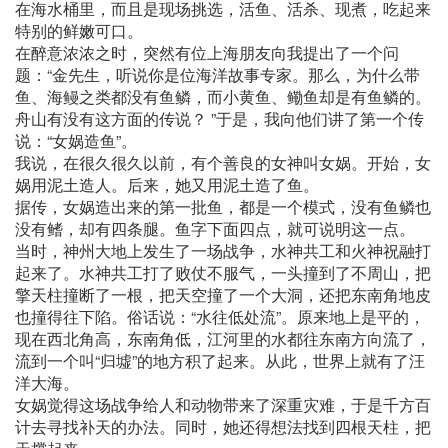
在海水桶里，而且是现场挑选，活鱼、活杀、现煮，吃起来
特别的鲜嫩可口。
在醉意浓浓之时，突然有位上海朋友向我提出了一个问
题：“金先生，听说你是位海洋故事专家。那么，为什么带
鱼、海鳗之类都没有鱼鳞，而小黄鱼、鳓鱼却是有鱼鳞的。
舟山有没有这方面的传说？ ”于是，我向他们讲了第一个传
说：“女娲造鱼”。
我说，在很久很久以前，有个善良的女神叫女娲。开始，女
娲用泥土造人。后来，她又用泥土造了鱼。
据传，女娲造出来的第一批鱼，都是一个模式，没有鱼鳞也
没有鳍，却有四条腿。鱼字下面四点，就可说明这一点。
当时，神州大地上发生了一场战争，水神共工和火神祝融打
起来了。水神共工打了败仗不服气，一头撞到了不周山，把
擎天柱撞断了一根，把天空撞了一个大洞，还把东南角地皮
也撞得往下陷。俗话说：“水往低处流”。原来地上是平的，
现在西北角高，东南角低，江河里的水都往东南方向流了，
流到一个叫“归墟”的地方积了起来。从此，世界上就有了汪
洋大海。
女娲觉得这场战争给人和动物带来了深重灾难，于是千方百
计去寻找补天的办法。同时，她还得想法找到四根天柱，把