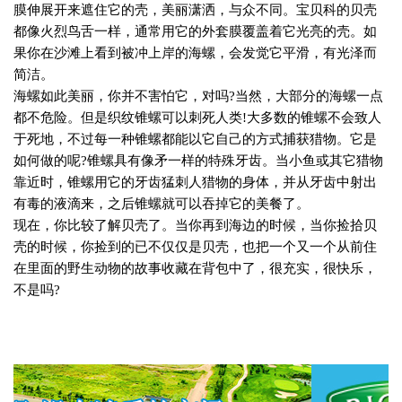
膜伸展开来遮住它的壳，美丽潇洒，与众不同。宝贝科的贝壳
都像火烈鸟舌一样，通常用它的外套膜覆盖着它光亮的壳。如
果你在沙滩上看到被冲上岸的海螺，会发觉它平滑，有光泽而
简洁。
海螺如此美丽，你并不害怕它，对吗
?
当然，大部分的海螺一点
都不危险。但是织纹锥螺可以刺死人类
!
大多数的锥螺不会致人
于死地，不过每一种锥螺都能以它自己的方式捕获猎物。它是
如何做的呢
?
锥螺具有像矛一样的特殊牙齿。当小鱼或其它猎物
靠近时，锥螺用它的牙齿猛刺人猎物的身体，并从牙齿中射出
有毒的液滴来，之后锥螺就可以吞掉它的美餐了。
现在，你比较了解贝壳了。当你再到海边的时候，当你捡拾贝
壳的时候，你捡到的已不仅仅是贝壳，也把一个又一个从前住
在里面的野生动物的故事收藏在背包中了，很充实，很快乐，
不是吗
?