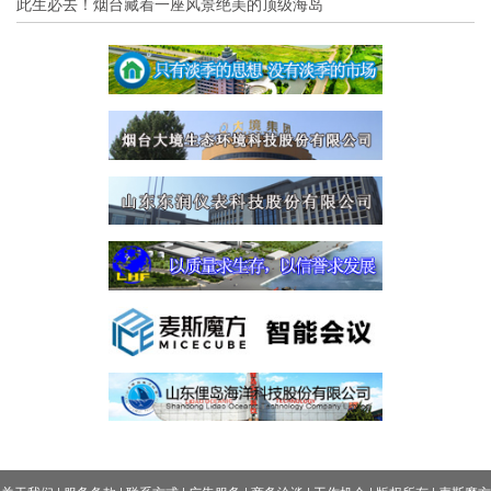
此生必去！烟台藏着一座风景绝美的顶级海岛