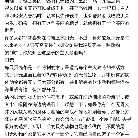
项链，手链之类的，还有贝壳做的工艺品，鸟，孔雀之类……
很久以前贝壳还可以做成工具，甚至当钱用，
17
世纪初，白人
和印地安人交易时，就拿贝壳作钱币。也有爱好者以收藏贝壳
为乐，确实，拥有了这些美丽的精灵，就像拥有了一个美丽的
世界。
许多人都非常喜欢在海滩上拣贝壳，不过，你知道这贝壳是怎
么来的么
?
这贝壳究竟是什么呢
?
如果我说贝壳是一种动物
的“家”，你想知道这屋子的主人是谁吗
?
贝壳
每只贝壳都是一个特制的家，最适合每个主人独特的生活方
式。贝壳里面住着称为“软体动物”的无骨生物。并非所有的软
体动物都有壳，但大部分都有；并非所有的软体动物都生活在
海里或海边，但大部分是。
活的贝壳动物大部分住在海里，或藏在海边潮湿的沙滩里，或
者牢牢吸附在海边的礁石上。试想一下，如果你有一个无骨支
撑的又软又粘的身休，汹涌的海浪不停地冲刷着你，好像北方
隆冬的寒风吹着你的脸，你会怎么办
?
赶紧找一个屋子躲进去是
最好的选择。所以，活的贝壳动物也是这么做的，不同的是，
贝壳动物的家是它身体的一部分，它自己为自己造了一个家—