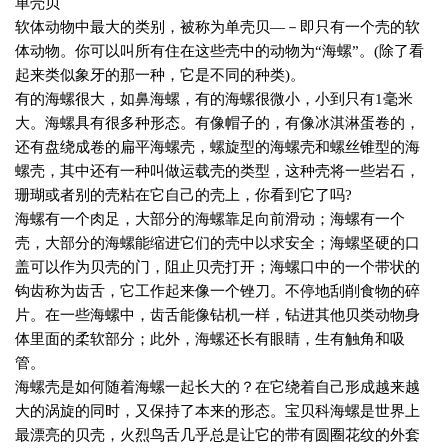
单壳贝
软体动物中最大的类别，被称为单壳贝—－即只有一个壳的软
体动物。你可以叫所有住在这些壳中的动物为“海螺”。
(
除了看
起来类似象牙的那一种，它是不同的种类
)
。
有的海螺很大，如鼻海螺，有的海螺很微小，小到只有
1
毫米
大。海螺具有很多种形态。有像帽子的，有像冰淇淋蛋卷的，
还有盘绕成卷的扁平海螺壳，螺旋型的海螺壳和螺丝锥型的海
螺壳，其中还有一种叫做运载壳的类型，这种壳将一些岩石，
珊瑚或者别的壳粘在它自己的壳上，你看到它了吗
?
海螺有一个肉足，大部分的海螺靠足向前滑动；海螺有一个
壳，大部分的海螺能缩进它们的壳中以求安全；海螺坚硬的口
盖可以作为贝壳的门，阻止贝壳打开；海螺口中的一个带状的
钩齿称为齿舌，它工作起来像一个锉刀。不停地刮削食物的碎
片。在一些海螺中，齿舌能像钻机一样，钻进其他贝类动物身
体里面的柔软部分；此外，海螺还长有眼睛，生有触角和吸
管。
海螺壳是如何随着海螺一起长大的？在它绕着自己形成越来越
大的涡旋的同时，又保持了本来的形态。宝贝科海螺是世界上
最漂亮的贝壳，火烈鸟舌几乎总是让它的带有圆圈花纹的外套