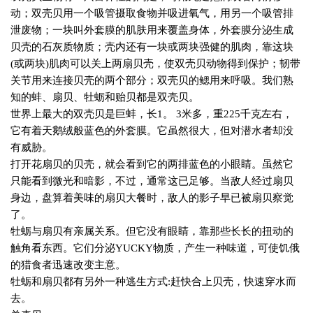
动；双壳贝用一个吸管摄取食物并吸进氧气，用另一个吸管排
泄废物；一块叫外套膜的肌肤用来覆盖身体，外套膜分泌生成
贝壳的石灰质物质；壳内还有一块或两块强健的肌肉，靠这块
(
或两块
)
肌肉可以关上两扇贝壳，使双壳贝动物得到保护；韧带
关节用来连接贝壳的两个部分；双壳贝的鳃用来呼吸。我们熟
知的蚌、扇贝、牡蛎和贻贝都是双壳贝。
世界上最大的双壳贝是巨蚌，长
1
。
3
米多，重
225
千克左右，
它有着天鹅绒般蓝色的外套膜。它虽然很大，但对潜水者却没
有威胁。
打开花扇贝的贝壳，就会看到它的两排蓝色的小眼睛。虽然它
只能看到微光和暗影，不过，通常这已足够。当敌人经过扇贝
身边，盘算着美味的扇贝大餐时，敌人的影子早已被扇贝察觉
了。
牡蛎与扇贝有亲属关系。但它没有眼睛，靠那些长长的扭动的
触角看东西。它们分泌
YUCKY
物质，产生一种味道，可使饥俄
的猎食者迅速改变主意。
牡蛎和扇贝都有另外一种逃生方式
:
赶快合上贝壳，快速穿水而
去。