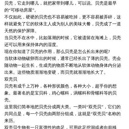
贝壳，它走到哪儿，就把家带到哪儿，可以说。贝壳是最早
的“可移动房屋”。
不仅如此，硬硬的贝壳也不容易被吃掉，更不容易被弄碎，这
样就避免了它的软体主人成为别人的美味大餐，贝壳成了一道
天然的保护屏障。
当贝壳不在水中，比如落潮的时候，它被遗留在海滩上，贝壳
还可以用来保持体内的湿度。
现在你知道了贝壳的作用，那么贝壳是怎么长出来的呢
?
当软体动物破卵而出的时候，通常已经长出了薄的贝壳。壳会
随动物一起生长，生成壳的物质不断地从软体动物身体内分泌
出来。这些物质渐渐地变硬，而贝壳就渐渐地长大了。
双壳贝
贝壳有成千上万种，各种形状颜色，各种大小，超乎你的想
象。最著名的是宝贝科，鸡心螺科，涡螺科和骨螺科等的贝
壳。
这里我们简单地把贝壳分成两大类。一类叫“双壳贝”，它们的
共同点是，每一个贝壳由两部分组成，这就是“双壳贝”名称的
来历。
双壳贝生物有一只富弹性的肉足，可用此足挖洞或者向前移