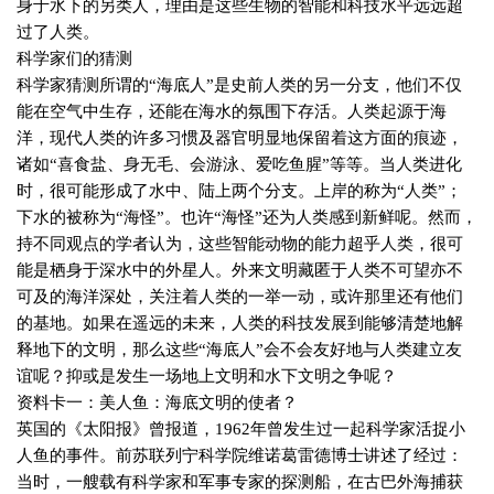
身于水下的另类人，理由是这些生物的智能和科技水平远远超
过了人类。
科学家们的猜测
科学家猜测所谓的“海底人”是史前人类的另一分支，他们不仅
能在空气中生存，还能在海水的氛围下存活。人类起源于海
洋，现代人类的许多习惯及器官明显地保留着这方面的痕迹，
诸如“喜食盐、身无毛、会游泳、爱吃鱼腥”等等。当人类进化
时，很可能形成了水中、陆上两个分支。上岸的称为“人类”；
下水的被称为“海怪”。也许“海怪”还为人类感到新鲜呢。然而，
持不同观点的学者认为，这些智能动物的能力超乎人类，很可
能是栖身于深水中的外星人。外来文明藏匿于人类不可望亦不
可及的海洋深处，关注着人类的一举一动，或许那里还有他们
的基地。如果在遥远的未来，人类的科技发展到能够清楚地解
释地下的文明，那么这些“海底人”会不会友好地与人类建立友
谊呢？抑或是发生一场地上文明和水下文明之争呢？
资料卡一：美人鱼：海底文明的使者？
英国的《太阳报》曾报道，
1962
年曾发生过一起科学家活捉小
人鱼的事件。前苏联列宁科学院维诺葛雷德博士讲述了经过：
当时，一艘载有科学家和军事专家的探测船，在古巴外海捕获