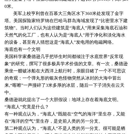
0
米。
美军上校亨利曾在百慕大三角区水下
360
米处发现了金字
塔。美国探险家特罗纳在巴哈马群岛海域发现了“比密里水下建
筑物”。当时人们认为这些建筑是“海底人”用来采集海底石油和
天然气的化工厂，也有人认为是“海底人”用于净化和淡化海水
的设备，甚至有人猜想这是“海底人”发电用的电磁网络。
海底也有一个文明
美国科学家桑德逊几乎把毕生时间都倾注于水底世界“反常现
象”的研究，撰写了很多极具学术价值的文章。有一次，桑德逊
乘坐一艘破冰船在大西洋上航行时，亲眼目睹了一个不可思议
的奇观：一个弹丸形的银灰色怪物突然从冰封的大海中冒出
来
,
“喀嚓”一声撞碎了
3
米多厚的冰层，随后一下子消失在云天
中。
桑德逊就此提出了一个大胆假设：地球上存在着海底文明。
“海底人”究竟是什么？
有一种观点认为，“海底人”既能在“空气的海洋”里生存，又能
在“海洋的空气”里生存，是史前人类的另一分支。
第二种观点认为，“海底人”不是人类的另一分支。很可能是栖