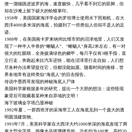
便一溜烟跳进波罗的海，速度极快，几乎看不到它的双脚，但
却在沙滩上留下硕大的蛤蟆掌印。
1958
年，美国国家海洋学会的罗坦博士使用水下照相机，在大
西洋
4000
多米深的海底，拍摄到了一些类似人但却不是人的足
迹。
1988
年，在美国南卡罗来纳州比维市郊的沼泽地里，人们又发
现了一种半人半兽的“蜥蜴人”。“蜥蜴人”身高
2
米左右，有一对
很大的红眼睛，全身披满绿色的鳞甲，每只手仅有
3
根手指，直
立行走，奔跑起来比汽车还快，能在沼泽里行走自如，人们想
尽各种办法希望捉住它，但都没能如愿。随着时间的推移，世
界各地常有这样类似“海底人”的目击报告。
传说中墨西哥发现的神秘海底人尸体
美国科学家根据多年的研究，提出一个大胆的想法：这些怪现
象背后可能藏着某种来自异域的文明！
海下玻璃金字塔凸显神秘
1992
年夏，一群西班牙的采海带工人在海底见到一个庞大的透
明圆顶建筑物。
1993
年
7
月，美英科学家在大西洋大约
1000
米深的海底发现了两
座大型金字塔，很像水晶玻璃建造的，边长约为
100
米，高约
20