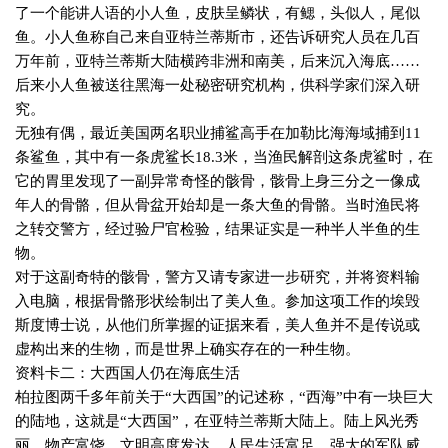
了一个能讲人语的小人鱼，皮肤呈鳞状，有鳃，头似人，尾似
鱼。小人鱼称自己来自亚特兰蒂斯市，还告诉研究人员在几百
万年前，亚特兰蒂斯大陆横跨非洲和南美，后来沉入海底……
后来小人鱼被送往黑海一处秘密研究机构，供科学家们深入研
究。
无独有偶，最近美国两名职业捕鲨高手在加勒比海海域捕到
11
条鲨鱼，其中有一条虎鲨长
18.3
米，当渔民解剖这条虎鲨时，在
它的胃里发现了一副异常奇怪的骸骨，骸骨上身三分之一像成
年人的骨骼，但从骨盆开始却是一条大鱼的骨骼。当时渔民将
之转交警方，经过验尸官检验，结果证实是一种半人半鱼的生
物。
对于这副奇特的骸骨，警方又请专家进一步研究，并将资料输
入电脑，根据骨骼形状绘制出了美人鱼。参加这项工作的埃毁
斯度博士说，从他们所掌握的证据来看，美人鱼并不是传说或
虚构出来的生物，而是世界上确实存在的一种生物。
资料卡二：大西国人仍在海底生活
柏拉图两千多年前关于“大西国”的记述称，“西海”中有一块巨大
的陆地，这就是“大西国”，在亚特兰蒂斯大陆上。陆上风光秀
丽，物产富饶，文明高度发达，人民生活富足，强大的军队威