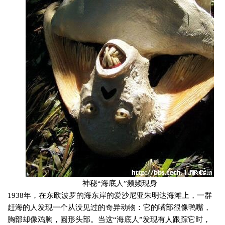
神秘“海底人”频频现身
1938
年，在东欧波罗的海东岸的爱沙尼亚朱明达海滩上，一群
赶海的人发现一个从没见过的奇异动物：它的嘴部很像鸭嘴，
胸部却像鸡胸，圆形头部。当这“海底人”发现有人跟踪它时，