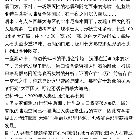
震四方。不料，一场毁灭性的地震和随之而来的海啸，使整块
亚特兰蒂斯大陆及全体国民，在一夜之间沉入海底……
后来，有人在百慕大海区的比米尼岛水面下，发现了巨大的石
头建筑群。它们结构严密，规模宏大，形状变化多端。长达
160
0
米的大石墙，由长
4.5
米、宽
6
米、高
3
米的大石块砌成，每块
大石头至少重
25
吨。石砌的街道，还用长方形或多边形的石头
排列出各种图案。
一座高
42
米、每边长
54
米的平顶金字塔，沉睡在近
400
米的水
下，另外还发现了码头、港口设备遗迹和大理石的雕像。根据
巴哈马群岛附近海底石灰岩的分析，证明它在
1.2
万年前曾存在
于空气之中，也就是说这里曾经是陆地。那些富于想像的探索
者怀疑“大西国人”可能还活在百慕大海底。
资料卡三：
2020
年人类住回海底再长鳃
人类专家预测
,21
世纪中后期，世界总人口将突破
200
亿。届时
有限的陆地空间已不能满足人类正常生活的需求。因此有学者
提出
,
让我们回到大海吧
!
生命从那里起源，也将能在那里获得新
发展。
目前
,
人类海洋建筑学家正在勾画海洋城市的蓝图
:
日本人在建成