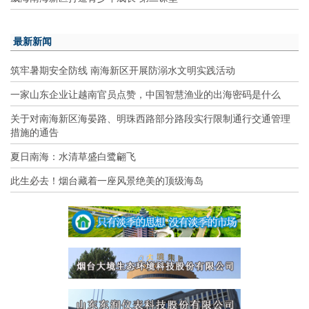
最新新闻
筑牢暑期安全防线 南海新区开展防溺水文明实践活动
一家山东企业让越南官员点赞，中国智慧渔业的出海密码是什么
关于对南海新区海晏路、明珠西路部分路段实行限制通行交通管理
措施的通告
夏日南海：水清草盛白鹭翩飞
此生必去！烟台藏着一座风景绝美的顶级海岛