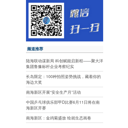
频道推荐
陆海联动谋新局 科创赋能启新程——聚大洋
集团鲁豫标杆企业考察纪实
长岛限定：100种拍照姿势挑战，藏着你的
海边大奖
南海新区开展“安全生产月”活动
中国乒乓球俱乐部甲D比赛6月11日将在南
海新区开赛
南海新区：金鸡菊盛放 绘就生态画卷