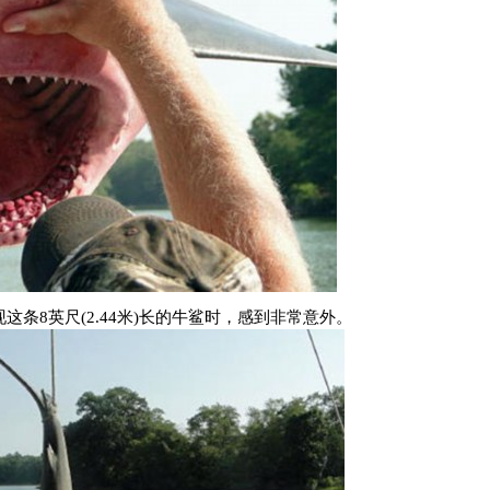
现这条
8
英尺
(2.44
米
)
长的牛鲨时，感到非常意外。