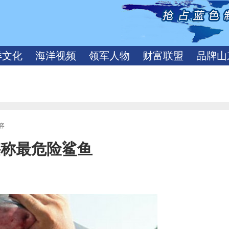
洋文化
海洋视频
领军人物
财富联盟
品牌山
容
堪称最危险鲨鱼