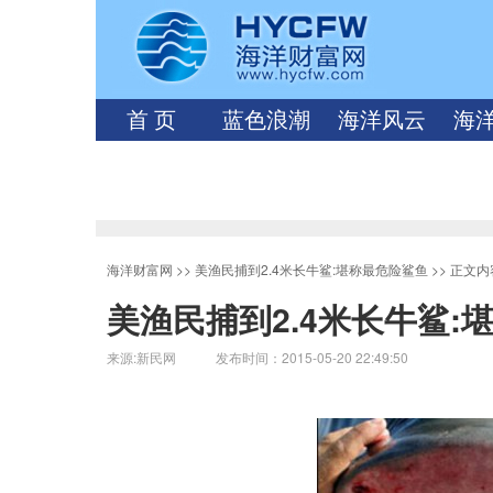
首 页
蓝色浪潮
海洋风云
海
海洋财富网
>>
美渔民捕到2.4米长牛鲨:堪称最危险鲨鱼
>> 正文内
美渔民捕到2.4米长牛鲨:
来源:新民网 发布时间：2015-05-20 22:49:50