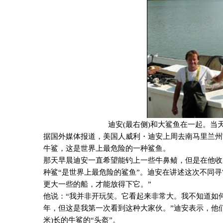
迪安
(
最右侧
)
和大鲨鱼在一起。当
据国外媒体报道，美国人威利
・
迪安上周去南马里兰州
牛鲨，这是世界上最危险的一种鲨鱼。
那天早晨迪安一直希望能钓上一些牛鼻鲼，但是在他收
种鲨“是世界上最危险的鲨鱼”。迪安在讲述这次不同
更大一些的船，才能放得下它。”
他说：“我并非开玩笑。它看起来非常大。我不知道如
年，但这是我第一次看到这种大家伙。”迪安表示，他
米
)
长的牛鲨的“头盔”。