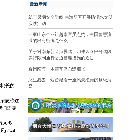
最新新闻
筑牢暑期安全防线 南海新区开展防溺水文明
实践活动
一家山东企业让越南官员点赞，中国智慧渔
业的出海密码是什么
关于对南海新区海晏路、明珠西路部分路段
实行限制通行交通管理措施的通告
夏日南海：水清草盛白鹭翩飞
此生必去！烟台藏着一座风景绝美的顶级海
岛
米
)
长的
》杂志称这
我们需要
有
30
多
英尺
(2.44