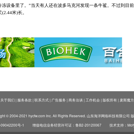
冷冻设备里了。”当天有人还在波多马克河发现一条牛鲨。不过到目
尺
(2.44
米
)
长。
关于我们
|
服务条款
|
联系方式
|
广告服务
|
商务洽谈
|
工作机会
|
版权所有
|
麦斯魔方
ight © 2004-2021 hycfw.com Inc. All Rights Reserved. 山东海洋网络科技有限公
09042200号-1
增值电信业务经营许可证：鲁B2-20120067
技术支持：Mofyi