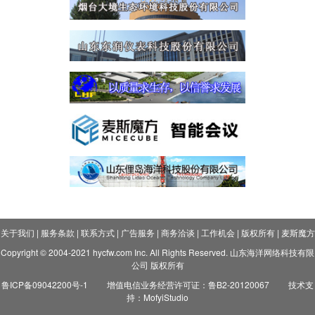
关于我们
|
服务条款
|
联系方式
|
广告服务
|
商务洽谈
|
工作机会
|
版权所有
|
麦斯魔方
Copyright © 2004-2021 hycfw.com Inc. All Rights Reserved. 山东海洋网络科技有限
公司 版权所有
鲁ICP备09042200号-1
增值电信业务经营许可证：鲁B2-20120067
技术支
持：MofyiStudio