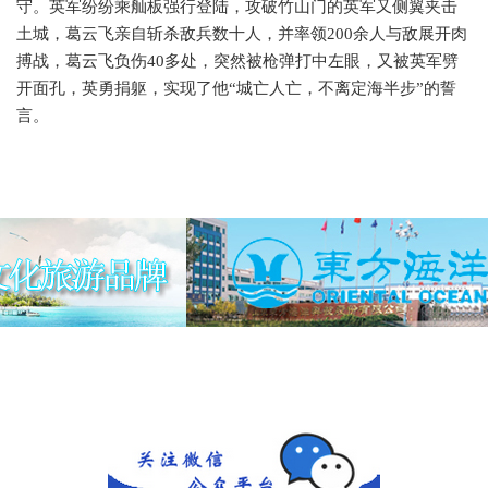
守。英军纷纷乘舢板强行登陆，攻破竹山门的英军又侧翼夹击
土城，葛云飞亲自斩杀敌兵数十人，并率领200余人与敌展开肉
搏战，葛云飞负伤40多处，突然被枪弹打中左眼，又被英军劈
开面孔，英勇捐躯，实现了他“城亡人亡，不离定海半步”的誓
言。