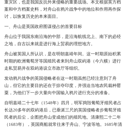
重灾区，也是我国反抗外来侵略的重要战场。本文根据英方档
案和中方档案史料，对舟山在鸦片战争中的地位和作用再作探
讨，以恢复历史的本来面目。
一、舟山是英国政府图谋侵占的首要目标
舟山位于我国东南沿海的中部，是沿海航线北上、南下的必经
之地，自古以来就是进行海上贸易的理想地方。
舟山被英国人所认识，是在明朝嘉靖年间。这一时期原始积累
时期的欧洲葡萄牙等国殖民者来到舟山双屿港（今六横）进行
走私贸易并在双屿港设立市政厅等组织。
发动鸦片战争的英国侵略者在这一时期虽然已经注意到了舟
山，但它的主要目的还在于掠夺印度，并强迫当地农民栽种罂
粟，为他们下一步大量向中国输入鸦片进行充分的准备。
自明嘉靖二十七年（
1548年）四月，明军捣毁葡萄牙殖民者占
长达20多年的双屿港后，已垂涎三尺的英国侵略者步葡萄牙殖
民者的后尘，企图把舟山变成他们的殖民地。清康熙二十二年
（1683年），英国商船就常往来于舟山、宁波等地。1685年清