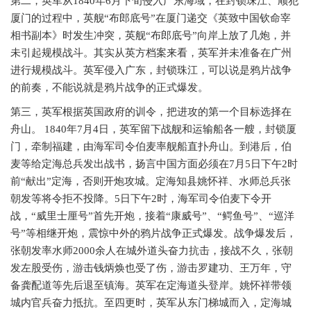
第二，英军从
1840年6月下旬侵入广东海域，在封锁珠江、顺犯
厦门的过程中，英舰“布郎底号”在厦门递交《英致中国钦命宰
相书副本》时发生冲突，英舰“布郎底号”向岸上放了几炮，并
未引起规模战斗。其实从英方档案来看，英军并未准备在广州
进行规模战斗。英军侵入广东，封锁珠江，可以说是鸦片战争
的前奏，不能说就是鸦片战争的正式爆发。
第三，英军根据英国政府的训令，把进攻的第一个目标选择在
舟山。
1840年7月4日，英军留下战舰和运输船各一艘，封锁厦
门，牵制福建，由海军司令伯麦率舰船直扑舟山。到港后，伯
麦等给定海总兵发出战书，扬言中国方面必须在7月5日下午2时
前“献出”定海，否则开炮攻城。定海知县姚怀祥、水师总兵张
朝发等将令拒不投降。5日下午2时，海军司令伯麦下令开
战，“威里士厘号”首先开炮，接着“康威号”、“鳄鱼号”、“巡洋
号”等相继开炮，震惊中外的鸦片战争正式爆发。战争爆发后，
张朝发率水师2000余人在城外道头奋力抗击，接战不久，张朝
发左股受伤，游击钱炳焕也受了伤，游击罗建功、王万年，守
备龚配道等先后退至镇海。英军在定海道头登岸。姚怀祥带领
城内官兵奋力抵抗。至四更时，英军从东门梯城而入，定海城