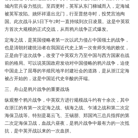
城内官兵奋力抵抗。至四更时，英军从东门梯城而入，定海城
被英军攻陷。姚怀祥退出北门，行至普慈寺时，投梵宫池殉
国。此次战斗从5日下午2时一直持续到次日凌晨。这是中英双
方首次大规模的正式交战，从而鸦片战争正式爆发。
定海之战，是英国侵略者第一次以武力侵占中国领土的战争，
也是清朝封建统治者在我国近代史上第一次丧师失地的败仗，
正是由于这次战争，改变了中英双方乃至中国与西方国家在战
前的格局。可以说英国政府发动对中国侵略的鸦片战争，迫使
中国走上了屈辱的半殖民地半封建社会的道路，是从浙江定海
被占开始的，这是中国近代史辛酸的开端。
三、舟山是鸦片战争的重要战场
纵观整个鸦片战争，中英双方进行规模战斗约有十余次，其中
在浙江的有第一次定海之战、镇海之战、乍浦之战和第二次定
海保卫战等。特别是葛云飞、王锡朋、郑国鸿三总兵指挥的第
二次定海保卫战，血战六昼夜，是鸦片战争中最有力的一次抵
抗，是中英开战以来的一次血拼。