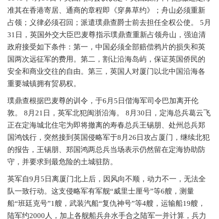
准其在香港寄居、通商的章程即《穿鼻草约》；舟山必须重新
占领；义律必须召回；派遣璞鼎查爵士前去担任全权公使。 5月
31日，英国外交大臣巴麦尊指示璞鼎查重新占领舟山，强迫清
政府接受如下条件：第一，中国必须全部赔偿鸦片的损失和英
国两次远征军的费用。第二，割让沿海岛屿，保证英国侨民的
安全和商业交往的自由。第三，英国人对厦门以北中国沿海各
重要城镇拥有贸易权。
璞鼎查根据巴麦尊的训令，于
6月5日偕海军司令巴加离开伦
敦。 8月21日，英军北犯闽浙沿海。 8月30日，定海总兵葛云飞
正在定海城北住宅为即将撤离的寿春总兵王锡朋、处州总兵郑
国鸿饯行，突然接到英国侵略军于8月26日攻占厦门，继续北犯
的报告，王锡朋、郑国鸿两总兵当场表示仍然留在定海协助防
守，并要求到最危险的土城驻防。
英军自
9月5日离厦门北上后，因风向不顺，动力不一，无法全
队一致行动。这支侵略军有军舰“威里士厘号”等6艘，测量
船“班廷克号”1艘，武装汽船“复仇神号”等4艘，运输船19艘，
陆军约2000人，加上各舰船兵弁水手合之陆军一并计算，兵力