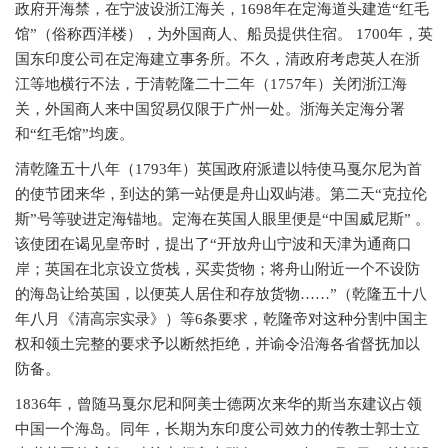
政府开海禁，在宁波设浙江海关，1698年在定海道头建造“红毛
馆”（俗称西洋楼），为外国商人、船员提供住宿。 1700年，英
国东印度公司在定海建立事务所。不久，清政府考虑英人在浙
江等地横行不法，于清乾隆二十二年（1757年）关闭浙江海
关，外国商人来中国贸易仅限于广州一处。浙海关定海分署
和“红毛馆”均废。
清乾隆五十八年（
1793年）英国政府派遣以特使马戛尔尼为首
的使节团来华，到达的第一站便是舟山双屿港。第二天“克拉伦
斯”号等驶进定海锚地。定海在英国人眼里便是“中国威尼斯” 。
该使团在谒见皇帝时，提出了“开放舟山宁波和天津为通商口
岸；英国在北京设立货栈，买卖货物；将舟山附近一个不设防
的海岛让给英国，以便英人居住和存放货物……”（乾隆五十八
年八月《清高宗实录》）等6条要求，乾隆帝对这种分割中国主
权和领土完整的要求予以断然拒绝，并谕令沿海各省督抚加以
防备。
1836年，曾随马戛尔尼和阿美士德两次来华的斯当东建议占领
中国一个海岛。同年，长期为东印度公司效力的传教士郭士立