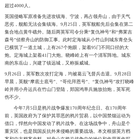
超过4000人。
英国侵略军原准备先进攻镇海、宁波，再占领舟山，由于天气
恶劣，舰船无法会集镇海。
9月25日，英军舰船先后会集在第二
集合地点黄牛礁外。随后两英军司令分乘“复仇神号”和“弗莱吉
森号”侦察舟山的防御工事。此时定海城从小竹山到城东青垒头
已横筑了一道土城，上有267个炮眼，架着95门不同口径的大
炮。定海城上架着41门大炮。晓峰岭上有一个清军阵地。城东
南的东岳山，兴建了镇远城，又称振威城。
9月26日，英军数次攻打定海，均被葛云飞督兵击退。9月28日
早晨，英舰“摩底士底号”、“哥伦拜恩号”、“复仇神号”攻打晓峰
岭并用小舟运兵在竹山门登陆，郑国鸿率兵施放抬炮，英军死
伤不少。
今年
7月5日是鸦片战争爆发170周年纪念日。在170周年
前，英国政府为了保护其罪恶的鸦片贸易，以中国禁烟运动为
借口，悍然向中国发动了鸦片战争。在这场战争中，舟山是个
重灾区，也是我国反抗外来侵略的重要战场。本文根据英方档