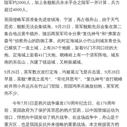
陆军约2000人，加上各舰船兵弁水手合之陆军一并计算，兵力
超过4000人。
英国侵略军原准备先进攻镇海、宁波，再占领舟山，由于天气
恶劣，舰船无法会集镇海。
9月25日，英军舰船先后会集在第二
集合地点黄牛礁外。随后两英军司令分乘“复仇神号”和“弗莱吉
森号”侦察舟山的防御工事。此时定海城从小竹山到城东青垒头
已横筑了一道土城，上有267个炮眼，架着95门不同口径的大
炮。定海城上架着41门大炮。晓峰岭上有一个清军阵地。城东
南的东岳山，兴建了镇远城，又称振威城。
9月26日，英军数次攻打定海，均被葛云飞督兵击退。9月28日
早晨，英舰“摩底士底号”、“哥伦拜恩号”、“复仇神号”攻打晓峰
岭并用小舟运兵在竹山门登陆，郑国鸿率兵施放抬炮，英军死
伤不少。
今年
7月5日是鸦片战争爆发170周年纪念日。在170周年
前，英国政府为了保护其罪恶的鸦片贸易，以中国禁烟运动为
借口，悍然向中国发动了鸦片战争。在这场战争中，舟山是个
重灾区，也是我国反抗外来侵略的重要战场。本文根据英方档