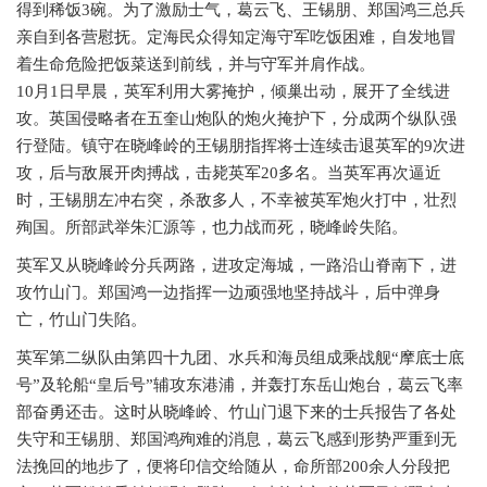
得到稀饭
3
碗。为了激励士气，葛云飞、王锡朋、郑国鸿三总兵
亲自到各营慰抚。定海民众得知定海守军吃饭困难，自发地冒
着生命危险把饭菜送到前线，并与守军并肩作战。
10月1日早晨，英军利用大雾掩护，倾巢出动，展开了全线进
攻。英国侵略者在五奎山炮队的炮火掩护下，分成两个纵队强
行登陆。镇守在晓峰岭的王锡朋指挥将士连续击退英军的9次进
攻，后与敌展开肉搏战，击毙英军20多名。当英军再次逼近
时，王锡朋左冲右突，杀敌多人，不幸被英军炮火打中，壮烈
殉国。所部武举朱汇源等，也力战而死，晓峰岭失陷。
英军又从晓峰岭分兵两路，进攻定海城，一路沿山脊南下，进
攻竹山门。郑国鸿一边指挥一边顽强地坚持战斗，后中弹身
亡，竹山门失陷。
英军第二纵队由第四十九团、水兵和海员组成乘战舰
“摩底士底
号”及轮船“皇后号”辅攻东港浦，并轰打东岳山炮台，葛云飞率
部奋勇还击。这时从晓峰岭、竹山门退下来的士兵报告了各处
失守和王锡朋、郑国鸿殉难的消息，葛云飞感到形势严重到无
法挽回的地步了，便将印信交给随从，命所部200余人分段把