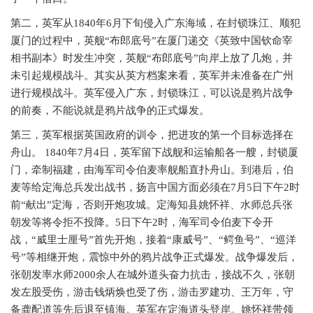
第二，英军从
1840年6月下旬侵入广东海域，在封锁珠江、顺犯
厦门的过程中，英舰“布郎底号”在厦门递交《英致中国钦命宰
相书副本》时发生冲突，英舰“布郎底号”向岸上放了几炮，并
未引起规模战斗。其实从英方档案来看，英军并未准备在广州
进行规模战斗。英军侵入广东，封锁珠江，可以说是鸦片战争
的前奏，不能说就是鸦片战争的正式爆发。
第三，英军根据英国政府的训令，把进攻的第一个目标选择在
舟山。
1840年7月4日，英军留下战舰和运输船各一艘，封锁厦
门，牵制福建，由海军司令伯麦率舰船直扑舟山。到港后，伯
麦等给定海总兵发出战书，扬言中国方面必须在7月5日下午2时
前“献出”定海，否则开炮攻城。定海知县姚怀祥、水师总兵张
朝发等将令拒不投降。5日下午2时，海军司令伯麦下令开
战，“威里士厘号”首先开炮，接着“康威号”、“鳄鱼号”、“巡洋
号”等相继开炮，震惊中外的鸦片战争正式爆发。战争爆发后，
张朝发率水师2000余人在城外道头奋力抗击，接战不久，张朝
发左股受伤，游击钱炳焕也受了伤，游击罗建功、王万年，守
备龚配道等先后退至镇海。英军在定海道头登岸。姚怀祥带领