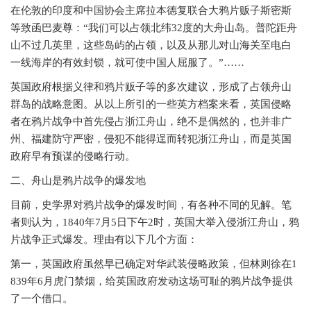
在伦敦的印度和中国协会主席拉本德复联合大鸦片贩子斯密斯
等致函巴麦尊：“我们可以占领北纬32度的大舟山岛。普陀距舟
山不过几英里，这些岛屿的占领，以及从那儿对山海关至电白
一线海岸的有效封锁，就可使中国人屈服了。”……
英国政府根据义律和鸦片贩子等的多次建议，形成了占领舟山
群岛的战略意图。从以上所引的一些英方档案来看，英国侵略
者在鸦片战争中首先侵占浙江舟山，绝不是偶然的，也并非广
州、福建防守严密，侵犯不能得逞而转犯浙江舟山，而是英国
政府早有预谋的侵略行动。
二、舟山是鸦片战争的爆发地
目前，史学界对鸦片战争的爆发时间，有各种不同的见解。笔
者则认为，
1840年7月5日下午2时，英国大举入侵浙江舟山，鸦
片战争正式爆发。理由有以下几个方面：
第一，英国政府虽然早已确定对华武装侵略政策，但林则徐在
1
839年6月虎门禁烟，给英国政府发动这场可耻的鸦片战争提供
了一个借口。