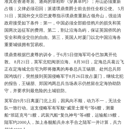
准其在香港寄居、通商的章程即《穿鼻草约》；舟山必须重新
占领；义律必须召回；派遣璞鼎查爵士前去担任全权公使。 5月
31日，英国外交大臣巴麦尊指示璞鼎查重新占领舟山，强迫清
政府接受如下条件：第一，中国必须全部赔偿鸦片的损失和英
国两次远征军的费用。第二，割让沿海岛屿，保证英国侨民的
安全和商业交往的自由。第三，英国人对厦门以北中国沿海各
重要城镇拥有贸易权。
璞鼎查根据巴麦尊的训令，于
6月5日偕海军司令巴加离开伦
敦。 8月21日，英军北犯闽浙沿海。 8月30日，定海总兵葛云飞
正在定海城北住宅为即将撤离的寿春总兵王锡朋、处州总兵郑
国鸿饯行，突然接到英国侵略军于8月26日攻占厦门，继续北犯
的报告，王锡朋、郑国鸿两总兵当场表示仍然留在定海协助防
守，并要求到最危险的土城驻防。
英军自
9月5日离厦门北上后，因风向不顺，动力不一，无法全
队一致行动。这支侵略军有军舰“威里士厘号”等6艘，测量
船“班廷克号”1艘，武装汽船“复仇神号”等4艘，运输船19艘，
陆军约2000人，加上各舰船兵弁水手合之陆军一并计算，兵力