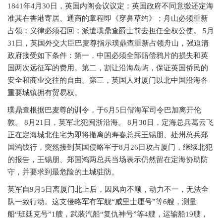
1841年4月30日，英国内阁会议议定：英国政府不同意缴还定海
准其在香港寄居、通商的章程即《穿鼻草约》；舟山必须重新
占领；义律必须召回；派遣璞鼎查爵士前去担任全权公使。 5月
31日，英国外交大臣巴麦尊指示璞鼎查重新占领舟山，强迫清
政府接受如下条件：第一，中国必须全部赔偿鸦片的损失和英
国两次远征军的费用。第二，割让沿海岛屿，保证英国侨民的
安全和商业交往的自由。第三，英国人对厦门以北中国沿海各
重要城镇拥有贸易权。
璞鼎查根据巴麦尊的训令，于
6月5日偕海军司令巴加离开伦
敦。 8月21日，英军北犯闽浙沿海。 8月30日，定海总兵葛云飞
正在定海城北住宅为即将撤离的寿春总兵王锡朋、处州总兵郑
国鸿饯行，突然接到英国侵略军于8月26日攻占厦门，继续北犯
的报告，王锡朋、郑国鸿两总兵当场表示仍然留在定海协助防
守，并要求到最危险的土城驻防。
英军自
9月5日离厦门北上后，因风向不顺，动力不一，无法全
队一致行动。这支侵略军有军舰“威里士厘号”等6艘，测量
船“班廷克号”1艘，武装汽船“复仇神号”等4艘，运输船19艘，