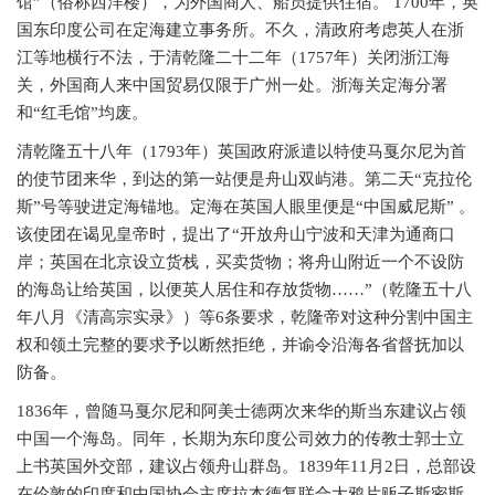
馆”（俗称西洋楼），为外国商人、船员提供住宿。 1700年，英
国东印度公司在定海建立事务所。不久，清政府考虑英人在浙
江等地横行不法，于清乾隆二十二年（1757年）关闭浙江海
关，外国商人来中国贸易仅限于广州一处。浙海关定海分署
和“红毛馆”均废。
清乾隆五十八年（
1793年）英国政府派遣以特使马戛尔尼为首
的使节团来华，到达的第一站便是舟山双屿港。第二天“克拉伦
斯”号等驶进定海锚地。定海在英国人眼里便是“中国威尼斯” 。
该使团在谒见皇帝时，提出了“开放舟山宁波和天津为通商口
岸；英国在北京设立货栈，买卖货物；将舟山附近一个不设防
的海岛让给英国，以便英人居住和存放货物……”（乾隆五十八
年八月《清高宗实录》）等6条要求，乾隆帝对这种分割中国主
权和领土完整的要求予以断然拒绝，并谕令沿海各省督抚加以
防备。
1836年，曾随马戛尔尼和阿美士德两次来华的斯当东建议占领
中国一个海岛。同年，长期为东印度公司效力的传教士郭士立
上书英国外交部，建议占领舟山群岛。1839年11月2日，总部设
在伦敦的印度和中国协会主席拉本德复联合大鸦片贩子斯密斯