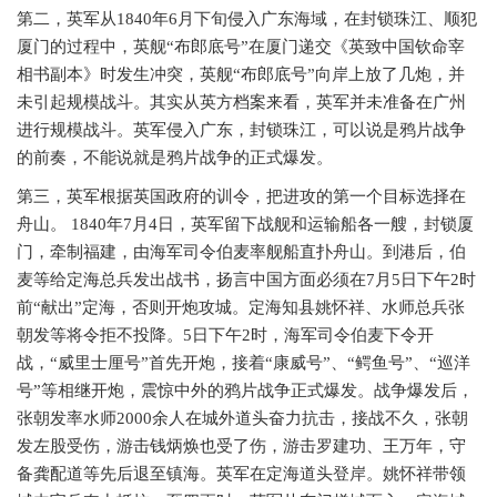
第二，英军从
1840年6月下旬侵入广东海域，在封锁珠江、顺犯
厦门的过程中，英舰“布郎底号”在厦门递交《英致中国钦命宰
相书副本》时发生冲突，英舰“布郎底号”向岸上放了几炮，并
未引起规模战斗。其实从英方档案来看，英军并未准备在广州
进行规模战斗。英军侵入广东，封锁珠江，可以说是鸦片战争
的前奏，不能说就是鸦片战争的正式爆发。
第三，英军根据英国政府的训令，把进攻的第一个目标选择在
舟山。
1840年7月4日，英军留下战舰和运输船各一艘，封锁厦
门，牵制福建，由海军司令伯麦率舰船直扑舟山。到港后，伯
麦等给定海总兵发出战书，扬言中国方面必须在7月5日下午2时
前“献出”定海，否则开炮攻城。定海知县姚怀祥、水师总兵张
朝发等将令拒不投降。5日下午2时，海军司令伯麦下令开
战，“威里士厘号”首先开炮，接着“康威号”、“鳄鱼号”、“巡洋
号”等相继开炮，震惊中外的鸦片战争正式爆发。战争爆发后，
张朝发率水师2000余人在城外道头奋力抗击，接战不久，张朝
发左股受伤，游击钱炳焕也受了伤，游击罗建功、王万年，守
备龚配道等先后退至镇海。英军在定海道头登岸。姚怀祥带领