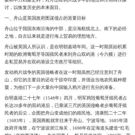
案和中方档案史料，对舟山在鸦片战争中的地位和作用再作探
讨，以恢复历史的本来面目。
一、舟山是英国政府图谋侵占的首要目标
舟山位于我国东南沿海的中部，是沿海航线北上、南下的必经
之地，自古以来就是进行海上贸易的理想地方。
舟山被英国人所认识，是在明朝嘉靖年间。这一时期原始积累
时期的欧洲葡萄牙等国殖民者来到舟山双屿港（今六横）进行
走私贸易并在双屿港设立市政厅等组织。
发动鸦片战争的英国侵略者在这一时期虽然已经注意到了舟
山，但它的主要目的还在于掠夺印度，并强迫当地农民栽种罂
粟，为他们下一步大量向中国输入鸦片进行充分的准备。
自明嘉靖二十七年（
1548年）四月，明军捣毁葡萄牙殖民者占
长达20多年的双屿港后，已垂涎三尺的英国侵略者步葡萄牙殖
民者的后尘，企图把舟山变成他们的殖民地。清康熙二十二年
（1683年），英国商船就常往来于舟山、宁波等地。1685年清
政府开海禁，在宁波设浙江海关，1698年在定海道头建造“红毛