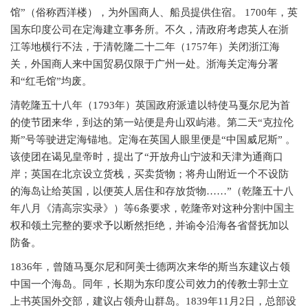
馆”（俗称西洋楼），为外国商人、船员提供住宿。 1700年，英
国东印度公司在定海建立事务所。不久，清政府考虑英人在浙
江等地横行不法，于清乾隆二十二年（1757年）关闭浙江海
关，外国商人来中国贸易仅限于广州一处。浙海关定海分署
和“红毛馆”均废。
清乾隆五十八年（
1793年）英国政府派遣以特使马戛尔尼为首
的使节团来华，到达的第一站便是舟山双屿港。第二天“克拉伦
斯”号等驶进定海锚地。定海在英国人眼里便是“中国威尼斯” 。
该使团在谒见皇帝时，提出了“开放舟山宁波和天津为通商口
岸；英国在北京设立货栈，买卖货物；将舟山附近一个不设防
的海岛让给英国，以便英人居住和存放货物……”（乾隆五十八
年八月《清高宗实录》）等6条要求，乾隆帝对这种分割中国主
权和领土完整的要求予以断然拒绝，并谕令沿海各省督抚加以
防备。
1836年，曾随马戛尔尼和阿美士德两次来华的斯当东建议占领
中国一个海岛。同年，长期为东印度公司效力的传教士郭士立
上书英国外交部，建议占领舟山群岛。1839年11月2日，总部设