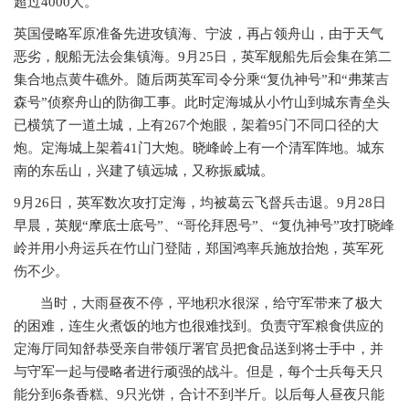
超过4000人。
英国侵略军原准备先进攻镇海、宁波，再占领舟山，由于天气
恶劣，舰船无法会集镇海。
9月25日，英军舰船先后会集在第二
集合地点黄牛礁外。随后两英军司令分乘“复仇神号”和“弗莱吉
森号”侦察舟山的防御工事。此时定海城从小竹山到城东青垒头
已横筑了一道土城，上有267个炮眼，架着95门不同口径的大
炮。定海城上架着41门大炮。晓峰岭上有一个清军阵地。城东
南的东岳山，兴建了镇远城，又称振威城。
9月26日，英军数次攻打定海，均被葛云飞督兵击退。9月28日
早晨，英舰“摩底士底号”、“哥伦拜恩号”、“复仇神号”攻打晓峰
岭并用小舟运兵在竹山门登陆，郑国鸿率兵施放抬炮，英军死
伤不少。
当时，大雨昼夜不停，平地积水很深，给守军带来了极大
的困难，连生火煮饭的地方也很难找到。负责守军粮食供应的
定海厅同知舒恭受亲自带领厅署官员把食品送到将士手中，并
与守军一起与侵略者进行顽强的战斗。但是，每个士兵每天只
能分到
6
条香糕、
9
只光饼，合计不到半斤。以后每人昼夜只能