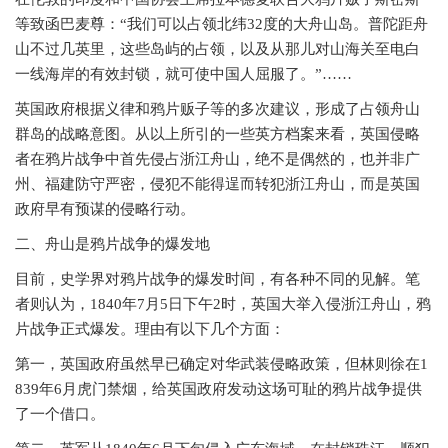
等致函巴麦尊：“我们可以占领北纬32度的大舟山岛。普陀距舟
山不过几英里，这些岛屿的占领，以及从那儿对山海关至电白
一线海岸的有效封锁，就可使中国人屈服了。”……
英国政府根据义律和鸦片贩子等的多次建议，形成了占领舟山
群岛的战略意图。从以上所引的一些英方档案来看，英国侵略
者在鸦片战争中首先侵占浙江舟山，绝不是偶然的，也并非广
州、福建防守严密，侵犯不能得逞而转犯浙江舟山，而是英国
政府早有预谋的侵略行动。
二、舟山是鸦片战争的爆发地
目前，史学界对鸦片战争的爆发时间，有各种不同的见解。笔
者则认为，
1840年7月5日下午2时，英国大举入侵浙江舟山，鸦
片战争正式爆发。理由有以下几个方面：
第一，英国政府虽然早已确定对华武装侵略政策，但林则徐在
1
839年6月虎门禁烟，给英国政府发动这场可耻的鸦片战争提供
了一个借口。