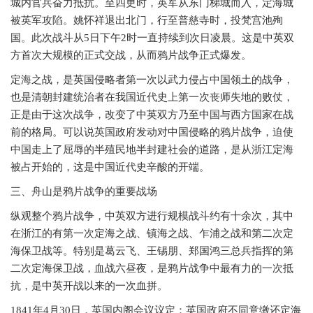
城内官兵奋力抵抗。至四更时，英军从东门梯城而入，定海城
被英军攻陷。姚怀祥退出北门，行至普慈寺时，投梵宫池殉
国。此次战斗从5日下午2时一直持续到次日凌晨。这是中英双
方首次大规模的正式交战，从而鸦片战争正式爆发。
定海之战，是英国侵略者第一次以武力侵占中国领土的战争，
也是清朝封建统治者在我国近代史上第一次丧师失地的败仗，
正是由于这次战争，改变了中英双方乃至中国与西方国家在战
前的格局。可以说英国政府发动对中国侵略的鸦片战争，迫使
中国走上了屈辱的半殖民地半封建社会的道路，是从浙江定海
被占开始的，这是中国近代史辛酸的开端。
三、舟山是鸦片战争的重要战场
纵观整个鸦片战争，中英双方进行规模战斗约有十余次，其中
在浙江的有第一次定海之战、镇海之战、乍浦之战和第二次定
海保卫战等。特别是葛云飞、王锡朋、郑国鸿三总兵指挥的第
二次定海保卫战，血战六昼夜，是鸦片战争中最有力的一次抵
抗，是中英开战以来的一次血拼。
1841年4月30日，英国内阁会议议定：英国政府不同意缴还定海