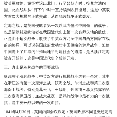
被英军攻陷。姚怀祥退出北门，行至普慈寺时，投梵宫池殉
国。此次战斗从5日下午2时一直持续到次日凌晨。这是中英双
方首次大规模的正式交战，从而鸦片战争正式爆发。
定海之战，是英国侵略者第一次以武力侵占中国领土的战争，
也是清朝封建统治者在我国近代史上第一次丧师失地的败仗，
正是由于这次战争，改变了中英双方乃至中国与西方国家在战
前的格局。可以说英国政府发动对中国侵略的鸦片战争，迫使
中国走上了屈辱的半殖民地半封建社会的道路，是从浙江定海
被占开始的，这是中国近代史辛酸的开端。
三、舟山是鸦片战争的重要战场
纵观整个鸦片战争，中英双方进行规模战斗约有十余次，其中
在浙江的有第一次定海之战、镇海之战、乍浦之战和第二次定
海保卫战等。特别是葛云飞、王锡朋、郑国鸿三总兵指挥的第
二次定海保卫战，血战六昼夜，是鸦片战争中最有力的一次抵
抗，是中英开战以来的一次血拼。
1841年4月30日，英国内阁会议议定：英国政府不同意缴还定海