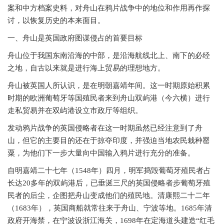
案和中方档案史料，对舟山在鸦片战争中的地位和作用再作探
讨，以恢复历史的本来面目。
一、舟山是英国政府图谋侵占的首要目标
舟山位于我国东南沿海的中部，是沿海航线北上、南下的必经
之地，自古以来就是进行海上贸易的理想地方。
舟山被英国人所认识，是在明朝嘉靖年间。这一时期原始积累
时期的欧洲葡萄牙等国殖民者来到舟山双屿港（今六横）进行
走私贸易并在双屿港设立市政厅等组织。
发动鸦片战争的英国侵略者在这一时期虽然已经注意到了舟
山，但它的主要目的还在于掠夺印度，并强迫当地农民栽种罂
粟，为他们下一步大量向中国输入鸦片进行充分的准备。
自明嘉靖二十七年（
1548年）四月，明军捣毁葡萄牙殖民者占
长达20多年的双屿港后，已垂涎三尺的英国侵略者步葡萄牙殖
民者的后尘，企图把舟山变成他们的殖民地。清康熙二十二年
（1683年），英国商船就常往来于舟山、宁波等地。1685年清
政府开海禁，在宁波设浙江海关，1698年在定海道头建造“红毛