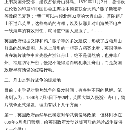
上书英国外交部，建议占领舟山群岛。1839年11月2日，总部设
在伦敦的印度和中国协会主席拉本德复联合大鸦片贩子斯密斯
等致函巴麦尊：“我们可以占领北纬32度的大舟山岛。普陀距舟
山不过几英里，这些岛屿的占领，以及从那儿对山海关至电白
一线海岸的有效封锁，就可使中国人屈服了。”……
英国政府根据义律和鸦片贩子等的多次建议，形成了占领舟山
群岛的战略意图。从以上所引的一些英方档案来看，英国侵略
者在鸦片战争中首先侵占浙江舟山，绝不是偶然的，也并非广
州、福建防守严密，侵犯不能得逞而转犯浙江舟山，而是英国
政府早有预谋的侵略行动。
二、舟山是鸦片战争的爆发地
目前，史学界对鸦片战争的爆发时间，有各种不同的见解。笔
者则认为，
1840年7月5日下午2时，英国大举入侵浙江舟山，鸦
片战争正式爆发。理由有以下几个方面：
第一，英国政府虽然早已确定对华武装侵略政策，但林则徐在
1
839年6月虎门禁烟，给英国政府发动这场可耻的鸦片战争提供
了一个借口。