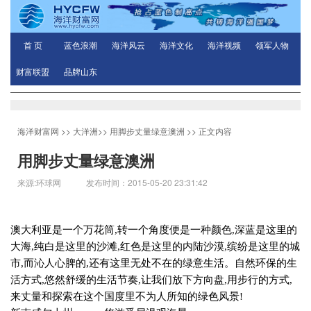
首 页
蓝色浪潮
海洋风云
海洋文化
海洋视频
领军人物
财富联盟
品牌山东
海洋财富网
>>
大洋洲
>>
用脚步丈量绿意澳洲
>> 正文内容
用脚步丈量绿意澳洲
来源:环球网 发布时间：2015-05-20 23:31:42
澳大利亚是一个万花筒
,
转一个角度便是一种颜色
,
深蓝是这里的
大海
,
纯白是这里的沙滩
,
红色是这里的内陆沙漠
,
缤纷是这里的城
市
,
而沁人心脾的
,
还有这里无处不在的绿意生活。自然环保的生
活方式
,
悠然舒缓的生活节奏
,
让我们放下方向盘
,
用步行的方式
,
来丈量和探索在这个国度里不为人所知的绿色风景
!