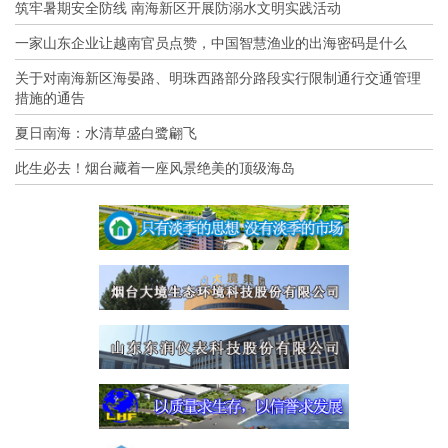
筑牢暑期安全防线 南海新区开展防溺水文明实践活动
一家山东企业让越南官员点赞，中国智慧渔业的出海密码是什么
关于对南海新区海晏路、明珠西路部分路段实行限制通行交通管理
措施的通告
夏日南海：水清草盛白鹭翩飞
此生必去！烟台藏着一座风景绝美的顶级海岛