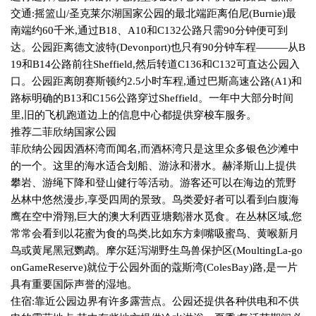
交通
:
摇篮山
/
圣克莱尔湖国家公园的最北端距离伯尼
(Burnie)
最
南端约
60
千米
,
通过
B18
、
A10
和
C132
公路只需
90
分钟便可到
达。公园距离德文波特
(Devonport)
也只有
90
分钟车程———从
B
19
和
B14
公路前往
Sheffield,
然后转道
C136
和
C132
可直达公园入
口。公园距离朗赛斯顿约
2.5
小时车程
,
通过巴斯高速公路
(A1)
和
路标明确的
B13
和
C156
公路穿过
Sheffield
。一年中大部分时间
里
,
旧的飞机跑道边上的信息中心都提供穿梭车服务。
推荐二菲欣纳国家公园
菲欣纳公园因酒杯湾而闻名
,
而酒杯湾只是这里众多银色沙滩中
的一个。这里的海水适合划船、游泳和潜水。赫泽斯山上提供
攀岩、游绳下降和登山健行等活动。游客还可以在海边的荒野
丛林中悠然漫步
,
享受四周的景致。鸟类爱好者可以看到白腹海
鹰在空中滑翔
,
巨大的澳大利西亚塘鹅潜水觅食。在丛林区域
,
您
常常会看到以花蜜为食的鸟类
,
比如东方刺嘴吸蜜鸟、黄喉新月
鸟或黄尾黑冠鹦鹉。摩尔廷泻湖野生鸟兽保护区
(MoultingLa-go
onGameReserve)
就位于公园外面的蔻斯湾
(ColesBay)
路
,
是一片
具有重要国际声誉的湿地。
住宿
:
靠近公园边界有许多露营点。公园还提供各种供电和不供