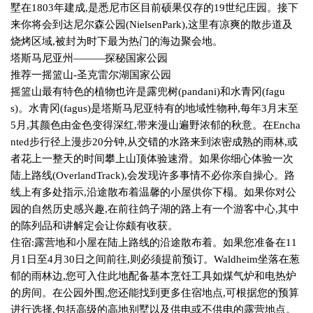
墅在
1803
年建成
,
是悉尼市区目前硕果仅存的
19
世纪庄园。接下
来你将会到达尼尔森公园
(NielsenPark),
这里有凉爽的散步道及
烧烤区域
,
被封为时下最为热门的海边聚会地。
塔斯马尼亚州———探秘国家公园
推荐一摇篮山
-
圣克雷尔湖国家公园
摇篮山最有特色的植物也许是露兜树
(pandani)
和水青冈
(fagu
s)
。水青冈
(fagus)
是塔斯马尼亚特有的地域性物种
,
每年
3
月末至
5
月
,
其颜色由金色变得深红
,
带来漫山遍野浓郁的秋意。在
Encha
nted
步行径上漫步
20
分钟
,
从交错的水路来到浓密成熟的雨林
,
或
者花上一整天的时间攀上山顶体验速滑。如果你细心体验一次
陆上路线
(OverlandTrack),
会发现许多事情不必你亲自操心。路
线上有多处指示
,
沿途散布着温馨的小屋供你下榻。如果你对公
园的自然历史感兴趣
,
在前往鸽子湖的路上有一个游客中心
,
其中
的陈列品和讲解定会让你颇有收获。
住宿
:
露营地和小屋在陆上路线的沿途散布着。如果您准备在
11
月
1
日至
4
月
30
日之间前往
,
则必须提前预订。
Waldheim
坐落在葱
郁的雨林边
,
您可入住此地配备基本烹饪工具如煤气炉和电热炉
的房间。在公园外围
,
您还能找到更多住宿地点
,
可根据您的预算
进行选择
,
包括高级的高地别墅以及供电或不供电的露营地点。