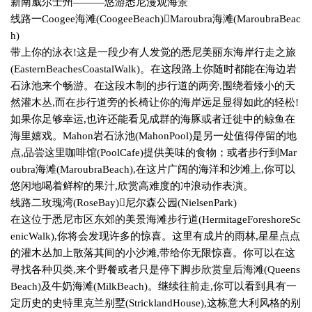
新南威尔士州———悠游悉尼漫观海景
线路一
Coogee
海滩
(CoogeeBeach)

Maroubra
海滩
(MaroubraBeac
h)
带上你的泳衣
!
这是一段少有人发觉的悉尼美丽东海岸行走之旅
(EasternBeachesCoastalWalk)
。在这段路上你随时都能在海边岩
石泳池来个畅游。在这段木制的步行道的两旁
,
围绕着矮小的天
然灌木丛
,
而在步行道旁的长椅让你的海岸远足显得如此的轻松
!
如果你足够幸运
,
也许还能看见成群的海豚或者迁徙中的鲸鱼在
海里嬉戏。
Mahon
岩石泳池
(MahonPool)
是另一处值得停留的地
点
,
品尝这里咖啡馆
(PoolCafe)
提供美味的食物；或者步行到
Mar
oubra
海滩
(MaroubraBeach),
在这片广阔的海洋和沙滩上
,
你可以
悠闲地喝着鲜榨的果汁
,
欣赏高难度的冲浪动作表演。
线路二玫瑰湾
(RoseBay)

尼尔森公园
(NielsenPark)
在这位于悉尼市区东郊的美景海滩步行道
(HermitageForeshoreSc
enicWalk),
你将会发现许多的惊喜。这里有成片的雨林
,
星星点点
的灌木丛加上散落其间的小沙滩
,
带给你无限惊喜。你可以在这
寻找各种贝类
,
来个野餐或者只是停下脚步欣赏皇后海滩
(Queens
Beach)
及牛奶海滩
(MilkBeach)
。继续往前走
,
你可以看到具有一
定历史的史特里克兰别墅
(StricklandHouse),
这栋意大利风格的别