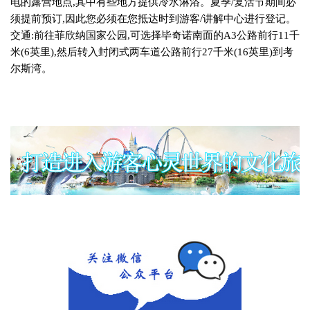
电的露营地点
,
其中有些地方提供冷水淋浴。夏季
/
复活节期间必
须提前预订
,
因此您必须在您抵达时到游客
/
讲解中心进行登记。
交通
:
前往菲欣纳国家公园
,
可选择毕奇诺南面的
A3
公路前行
11
千
米
(6
英里
),
然后转入封闭式两车道公路前行
27
千米
(16
英里
)
到考
尔斯湾。