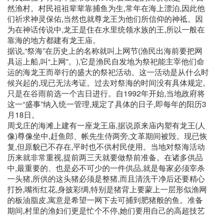
然渔村。村民祖祖辈辈靠捕鱼为生,常年在海上漂泊,因此他
们祈求神灵保佑,当然也就尊龙王为他们所信仰的神祗。因
为在神话传说中,龙王是住在水里统领水族的王,所以一般在
靠海的地方都建有龙王庙。
据说,“祭海”在历史上的名称就叫上网节(渔民出海前要把网
具运上船,叫“上网”。),它是渔民自发地为祭祀能主宰他们命
运的海龙王而举行的盛大的祭祀活动。这一活动是从什么时
候兴起的,现已无法考证。过去对祭海的时间没有具体规定,
只是在谷雨前选一个吉日进行。自1992年开始,当地政府将
这一“盛事”纳入统一管理,规定了具体的日子,即每年的阳历3
月18日。
周戈庄的海滩上建有一座龙王庙,据说原来庙内塑有龙王(人
像)尊像坐中,赶鱼郎、帐先生侍两旁,文革期间被毁。现已恢
复,但原貌已不存在,平时也不供村民使用。当地对祭海活动
历来就非常重视,提前两三天就要做祭前准备。在诸多供品
中,最重要的、也是必不可少的一件供品,就是每家必须宰杀
一头猪,所供的这头猪必须是整猪,而且清洗干净后还要精心
打扮,嘴衔红花,身披彩绸,特别是猪背上要蒙上一层形似渔网
的板油脂皮,寓意是希望一网下去可捕到肥猪般的鱼。准备
期间,村里的渔妇们更是忙个不停,她们要用自己的高超技艺