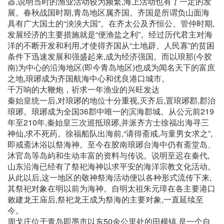
器,说明当时的渔业活动较为频繁,海上活动也有了一定的发
展。春秋战国时期,青岛地区属齐国。齐国是所谓负山面海
具有广大国土的“泱泱大国”。在齐太公及齐恒公、管仲时期,
发展经济的主要措施就是“便渔盐之利”。经过历代君主对海
洋的不断开发和利用,才使得齐国从“土地辟、人民寡”的贫困
条件下迅速发展和强盛起来,成为经济强国。而以琅那(今胶
南)为中心的沿海地区(即今青岛地区)也成为闻名天下的富庶
之地,琅琊成为齐国航海中心和优良港口城市。
千万响的大鞭炮，祈求一年渔业的兴旺发达
秦始皇统一后,对琅琊的地位十分重视,灭齐后,置琅琊郡,郡治
琅琊。琅琊成为全国36郡中唯一的滨海郡城。从公元前219
年至210年,秦始皇三次巡抵琅琊,并派齐方士徐福出海寻三
神仙,求不死药。徐福船队出海前,“请得斋戒,与童男女求之”,
即戒斋沐浴以祭海神。至今在胶南琅琊台海中仍有斋堂岛、
沐官岛等岛屿和生动丰富的资料与传说。说明至迟在秦代,
山东沿海已经有了祭祀海神以求平安的海洋宗教文化活动。
从此以后,这一地区的敬神祭海活动便以各种形式流传下来,
其祭祀对象在明以前为海神。自明太祖朱元璋在各主要港口
敕建龙王庙后,祭祀龙王成为祭海的主要对象,一直延续至
今。
周戈庄位于青岛即墨市以东50余公里处的田横镇,是一个自