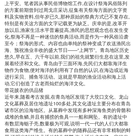
上平安。笔者因从事民俗博物馆工作,在设计祭海风俗陈列
的方案前期曾到过周戈庄采访,征集有关祭海方面的文字资
料及实物资料,但年岁已久,那种原始的祭典方式已不复存在,
特别是有关这方面的文字记载更为缺乏。庆幸的是,改革开
放以后,渔家生活水平普遍提高,渔民的思想观念也在发生变
化,祭海不再是一种迷信的祭典活动,而是作为一种风俗沿袭
至今；祭海的形式、内容也由单纯的祭神变成了欢送渔民出
海、预祝渔业丰收的盛大节日——“上网节”。青岛地区历史
悠久,早在五、六千年以前,我们的祖先就繁衍生息在这里,发
展着经济和文化。青岛由于三面环海,先民们大都靠海洋生
物作为食物,便对海洋的利用有了自然的认识,在海边或近海
进行采贝、捕鱼等活动。这就是早期的渔业活动和海上活
动,它们创造了古老而灿烂的海洋文化。
带花披衣的供品猪
近年来,随着考古发掘,在青岛地区发现了大坟口文化、龙山
文化墓葬及居住地遗址100多处,其文化遗址主要分布在青岛
诸市区的沿海地区。从墓葬中发现有多种深海鱼类的骨骼和
成堆的鱼鳞,并且有捕捞的鱼具一一船和网坠。有的遗址中
有数层海蛎子壳,数量极为可观,说明一代一代的人们大都靠
食用这类海产维生。有的墓葬中的随葬品还有非常精制的蚌