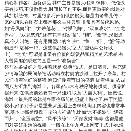
精心制作各种面食供品,其中主要是馒头(也叫饽饽)。做馒头
要有技巧,不仅做得大,时间长了也不裂,而且更重要的就是对
其加以绘饰。村里很多巧妇们做的馒头,都是由老辈儿传下
来的,所以在图案上都是那么古朴典雅,非常具有传统风格,
如“丹凤向阳”、“并蒂莲花”、“对蝶飞舞”、“双鱼戏水”、“金龙
盘柱”、“双龙戏珠”,还有花草图案“菊”、“梅”、“蓝”等,形似逼
真,令人叫绝。还有用面塑出的“神虫”、“鱼”、“虾”、“蟹”等动
物造型,堪称一绝。这些供品馒头“之大”(重达两公斤以
上)、“之美”,可谓是非常有价值的观赏品和精美的艺术品,有
人曾风趣的说这简直是一个“赛馍会”。
祭前准备做好之后,接着就是“祭典”仪式。是日清晨,一种充满
乡情海韵的民间祭祀活动就在村前的沙滩上拉开了序幕。村
民们抬着宰好的整猪,渔妇们穿着节日的盛装,提着供品,从四
面八方汇集到海滩上。各家都非常有秩序地将供桌、供品摊
摆开来,在供桌前还要有一只雄鸡,取意“大吉大利”。应该说,
海滩上最热闹的就是各家往庙前的照壁上贴对子,由于照壁
较小,好多对子都是重叠罗压,看上去琳琅满目,内容也非常丰
富,基本上都是预祝丰收的吉祥话语,比如“水不扬波”、“满载
而归”、“金玉满堂”、“风平浪静”、“天保发财”等等,这都是他
们对美好生活的祝愿。一般在上午九点,上网节正式开始,海