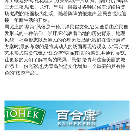
滩上鞭炮齐鸣,礼花喧天,万头攒动,一片欢腾。剧团扎台唱戏
三天三夜,秧歌、龙灯、旱船、腰鼓及各种民俗表演纷纷登
场,热烈的场面极为壮观。随着阵阵的鞭炮声,渔民喜悦地迎
接一年新生活的开始。
周戈庄的“祭海”风俗是一种海洋民俗文化,它完全是由渔民自
发形成的一种信仰、崇拜,它代表着当地的历史背景、地理
风貌、社会形态以及渔民的心理素质,因此我们在设计展览
方案时,最多考虑的是将其动人的场面再现给观众,以“写实”的
艺术形式渲染气氛,让观众有“身临其境”的感觉,并通过展览,
让更多的人们了解青岛的民风、民俗,给青岛这座美丽的城
市添上一份光彩,也为青岛旅游文化增加一个重要的具有特
色的“旅游产品”。