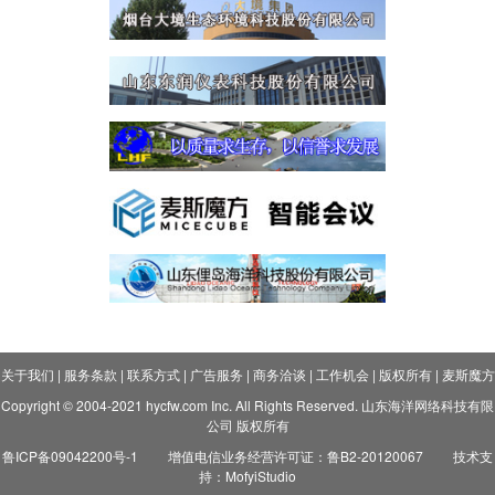
关于我们
|
服务条款
|
联系方式
|
广告服务
|
商务洽谈
|
工作机会
|
版权所有
|
麦斯魔方
Copyright © 2004-2021 hycfw.com Inc. All Rights Reserved. 山东海洋网络科技有限
公司 版权所有
鲁ICP备09042200号-1
增值电信业务经营许可证：鲁B2-20120067
技术支
持：MofyiStudio