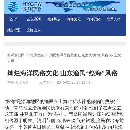
首 页
蓝色浪潮
海洋风云
海洋文化
海洋视频
领军人物
财富联盟
品牌山东
海洋财富网
>>
海洋文化
>>
灿烂海洋民俗文化 山东渔民“祭海”风俗
>> 正文
内容
灿烂海洋民俗文化 山东渔民“祭海”风俗
来源:百度百科 发布时间：2015-05-20 23:32:13
“祭海”是沿海地区的渔民在出海时祈求神祗保佑的典祭活
动。青岛地区沿海渔民历来有祭海的习俗,他们多在海边立
龙王庙,并尊龙王敖广为“海神”。青岛即墨周戈庄的祭海活动
相传源于明末。清明节前,春汛来临,气候转暖,渔民在出海前
要选一个黄道吉日到龙王庙祭神,祈求龙王保佑风调雨顺,海