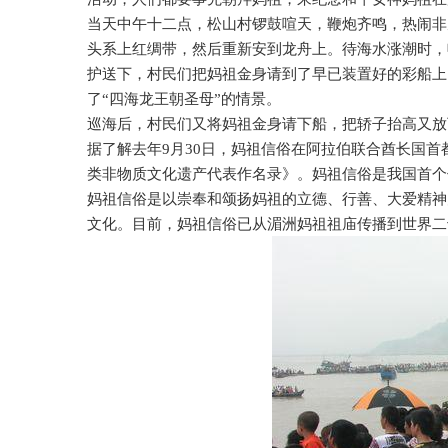
当天中午十二点，松山村锣鼓喧天，鞭炮齐鸣，热闹非
头系上红绸带，然后重新安到龙舟上。待海水涨潮时，
护送下，村民们把妈祖金身请到了早已装置好的彩船上
了“四海龙王朝圣母”的情景。
巡海后，村民们又将妈祖金身请下船，把轿子抬高又放
据了解去年
9
月
30
日，妈祖信俗在阿拉伯联合酋长国首
类非物质文化遗产代表作名录》。妈祖信俗是我国首个
妈祖信俗是以崇奉和颂扬妈祖的立德、行善、大爱精神
文化。目前，妈祖信俗已从湄洲妈祖祖庙传播到世界二