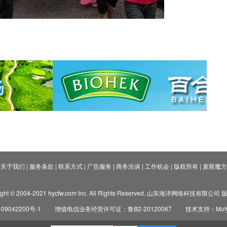
关于我们
|
服务条款
|
联系方式
|
广告服务
|
商务洽谈
|
工作机会
|
版权所有
|
麦斯魔方
ight © 2004-2021 hycfw.com Inc. All Rights Reserved. 山东海洋网络科技有限公
09042200号-1
增值电信业务经营许可证：鲁B2-20120067
技术支持：Mofyi