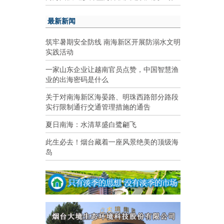
最新新闻
筑牢暑期安全防线 南海新区开展防溺水文明
实践活动
一家山东企业让越南官员点赞，中国智慧渔
业的出海密码是什么
关于对南海新区海晏路、明珠西路部分路段
实行限制通行交通管理措施的通告
夏日南海：水清草盛白鹭翩飞
此生必去！烟台藏着一座风景绝美的顶级海
岛