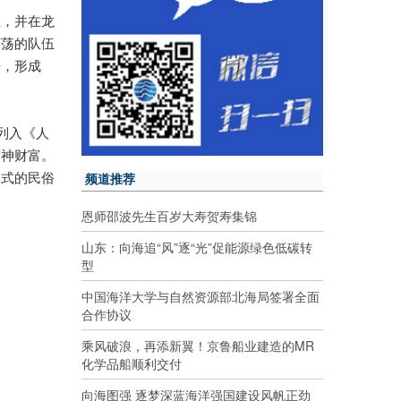
祖，并在龙
荡荡的队伍
来，形成
列入《人
精神财富。
频道推荐
形式的民俗
。
恩师邵波先生百岁大寿贺寿集锦
山东：向海追“风”逐“光”促能源绿色低碳转
型
中国海洋大学与自然资源部北海局签署全面
合作协议
乘风破浪，再添新翼！京鲁船业建造的MR
化学品船顺利交付
向海图强 逐梦深蓝海洋强国建设风帆正劲