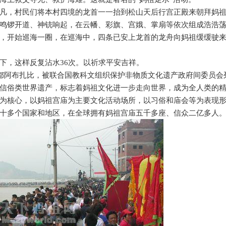
凡，村民们将本村四境的龙首一一抬到松山天后行宫正殿来朝拜妈
鸣锣开道、神铳响起，在云幡、彩旗、宫娥、掌扇等依次组成浩浩
，开始巡海一圈，在巡海中，四条已安上龙首的龙舟向妈祖缓缓驶
下，这样反复沾水
36
次。以祈求平安吉祥。
都阿布扎比，被联合国教科文组织保护非物质文化遗产政府间委员会
信俗类世界遗产，标志着妈祖文化进一步走向世界，成为全人类的
为核心，以妈祖宫庙为主要文化活动场所，以习俗和庙会等为表现
十多个国家和地区，在全球拥有妈祖宫庙五千多座、信众二亿多人