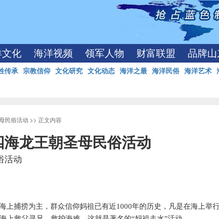
洋文化
海洋视频
领军人物
财富联盟
品牌山
姓传承
宗教信仰
文化研究
文化动态
海洋之最
海洋民俗
海洋艺术
母民俗活动
>> 正文内容
四海龙王朝圣母民俗活动
俗活动
海上捕捞为主，群众信仰妈祖已有近
1000
年的历史，凡是在海上举
海上救父寻兄、救护海难。这就是著名的“妈祖走水”活动。