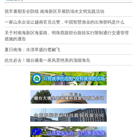
筑牢暑期安全防线 南海新区开展防溺水文明实践活动
一家山东企业让越南官员点赞，中国智慧渔业的出海密码是什么
关于对南海新区海晏路、明珠西路部分路段实行限制通行交通管理
措施的通告
夏日南海：水清草盛白鹭翩飞
此生必去！烟台藏着一座风景绝美的顶级海岛