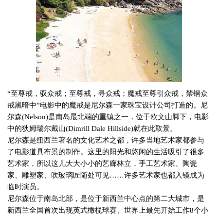
“至尊戒，驭众戒；至尊戒，寻众戒；魔戒至尊引众戒，禁锢众
戒黑暗中”电影中的魔戒是尼尔森一家珠宝设计公司打造的。尼
尔森
(Nelson)
是南岛最北端的重镇之一，位于欧文山脚下，电影
中的狄姆瑞尔戴山
(Dimrill Dale Hillside)
就在此取景。
尼尔森是纽西兰著名的文化艺术之都，许多当地艺术家都参与
了电影道具布景的制作。这里的阳光和悠闲的生活吸引了很多
艺术家，所以这儿大大小小的艺廊林立，手工艺术家、陶瓷
家、雕塑家、吹玻璃匠随处可见……许多艺术家也都入镜成为
临时演员。
尼尔森位于南岛北部，是位于新西兰中心点的第二大城市，是
新西兰全国首次出现英式橄榄球赛、世界上最先开始工作
8
个小