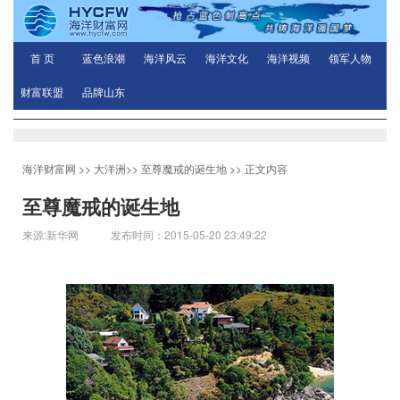
首 页
蓝色浪潮
海洋风云
海洋文化
海洋视频
领军人物
财富联盟
品牌山东
海洋财富网
>>
大洋洲
>>
至尊魔戒的诞生地
>> 正文内容
至尊魔戒的诞生地
来源:新华网 发布时间：2015-05-20 23:49:22