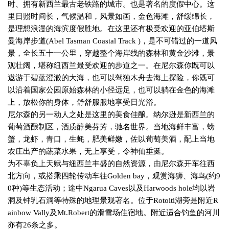
时、拥有新西兰最古老铁路的城市。也是著名的度假中心。这
里日照时间长，气候温和，风景如画，金色海滩，舒缓绵长，
是理想浪漫的海滨度假胜地。在这里还有极受欢迎的亚伯塔斯
曼海岸步道
(Abel Tasman Coastal Track )
，是不可错过的一道风
景，全长五十一公里，穿越整个海岸线的森林和黄金沙滩，景
观壮阔，堪称纽西兰最受欢迎的步道之一。在尼尔森你既可以
遨游于碧蓝澄澈的大海，也可以驾独木舟去海上探险，你既可
以沿着国家公园原始森林的小径远足，也可以躺在金色的海滩
上，放松你的身体，舒舒服服地享受日光浴。
尼尔森的另一动人之处是这里的美食佳酿。纳尔逊是新西兰的
葡萄酒酿制区，酒质醇美芬芳，驰名世界。当地海鲜丰富，螃
蟹，龙虾，青口，生蚝，肥美鲜嫩，佐以葡萄美酒，配上当地
农庄出产的蔬菜水果，无上享受，令神仙垂涎。
为不辜负上天赋与纽西兰丰盛的自然资源，由尼尔森开车往西
北方向，或搭乘四轮传动车往
Golden bay
，观赏海狮、海鸟
(
约
9
0
种
)
等生态活动；途中
Ngarua Caves
以及
Harwoods hole
均以岩
洞及钟乳石洞等特殊的地理景观著名。位于
Rotoiti
湖旁是附近
R
ainbow Vally
及
Mt.Robert
的滑雪场住宿地。附近适合钓鱼的河川
亦有
26
条之多。