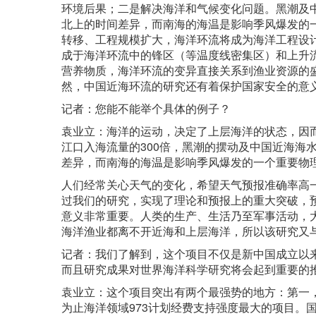
环境后果；二是解决海洋和气候变化问题。黑潮及
北上的时间差异，而南海的海温是影响季风爆发的
转移、工程规模扩大，海洋环流将成为海洋工程设
成于海洋环流中的锋区（等温度线密集区）和上升
营养物质，海洋环流的变异直接关系到渔业资源的
然，中国近海环流的研究还有着保护国家安全的意
记者：您能不能举个具体的例子？
袁业立：海洋的运动，决定了上层海洋的状态，因
江口入海流量的300倍，黑潮的摆动及中国近海海
差异，而南海的海温是影响季风爆发的一个重要物
人们经常关心天气的变化，希望天气预报准确率高
过我们的研究，实现了理论和预报上的重大突破，
意义非常重要。人类的生产、生活乃至军事活动，
海洋渔业都离不开近海和上层海洋，所以该研究又
记者：我们了解到，这个项目不仅是新中国成立以
而且研究成果对世界海洋科学研究将会起到重要的
袁业立：这个项目突出有两个最强势的地方：第一，
为止海洋领域973计划经费支持强度最大的项目。