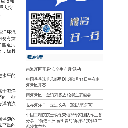
的单位和
重大突
。
海洋环流
内侧有黄
中国近海
富，极具
频道推荐
南海新区开展“安全生产月”活动
进水平的
中国乒乓球俱乐部甲D比赛6月11日将在南
海新区开赛
属于海洋
南海新区：金鸡菊盛放 绘就生态画卷
济的一些
海洋的流
世界海洋日｜走进长岛，邂逅“果冻”海
中国工程院院士侯保荣领衔专家团队作主旨
相伴随的
分享，“侨连五洲 智汇青岛”海洋科技创新主
成严重的
题沙龙举办