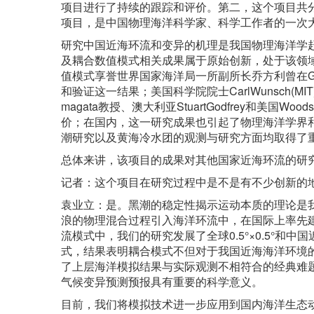
项目进行了持续的跟踪和评价。第二，这个项目共
项目，是中国物理海洋科学家、科学工作者的一次
研究中国近海环流和变异的机理是我国物理海洋学
及耦合数值模式相关成果属于原始创新，处于该领域世
值模式享誉世界国家海洋局一所副所长乔方利曾在G
和验证这一结果；美国科学院院士CarlWunsch(MI
magata教授、澳大利亚StuartGodfrey和美
价；在国内，这一研究成果也引起了物理海洋学界
潮研究以及黄海冷水团的观测与研究方面均取得了
总体来讲，该项目的成果对其他国家近海环流的研
记者：这个项目在研究过程中是不是有不少创新的
袁业立：是。黑潮的稳定性揭示运动本质的理论是
浪的物理混合过程引入海洋环流中，在国际上率先建立
流模式中，我们的研究发展了全球0.5°×0.5°和中国近
式，结果表明耦合模式不但对于我国近海海洋环境
了上层海洋模拟结果与实际观测不相符合的经典难
气候变异预测预报具有重要的科学意义。
目前，我们将模拟技术进一步应用到国内海洋生态