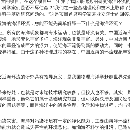
最大的项目。在这个项目中，汇集了我国最优秀的研究海洋环流
，科学家们是否不辱使命？“我们在一些基础理论和技术上取得了
洋科学基础研究问题的。”这是项目首席科学家袁业立院士的回答
近海的海洋环流，您能不能先简单解释一下什么是海洋环流？
态。所有的海洋现象都与海水运动，也就是环流有关。中国近海
架海，地形变化丰富多样，海洋现象非常丰富。另外，中国近海
水的重叠造成巨大的浮力，使近海环流得到新的驱动力。同时，
变异特征。由于这多种物理过程的存在，中国近海的环流现象丰
它近海环流的研究具有指导意义，是我国物理海洋学赶超世界先
带来好处，也就是对末端技术研究较多，但投入也不够。其实，
同样重要，虽然它们属于基础研究范围，但可以解决涉及国民经
暖的问题等等，而且海洋中的诸多物理、化学和生物过程，均与
污染灾害。海洋对污染物质有一定的净化能力，主要由海洋环流
净能力就会造成灾害性的环境恶化。如渤海不科学的排污，已造