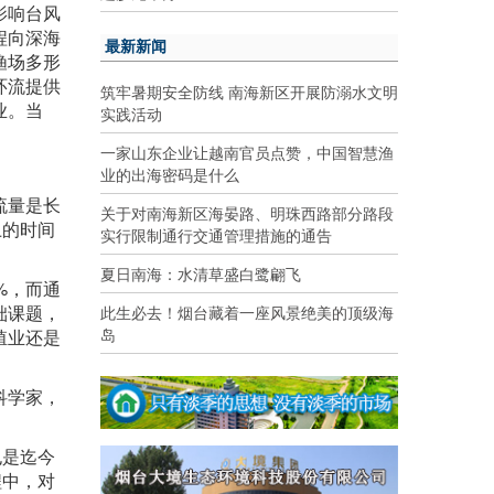
影响台风
程向深海
最新新闻
渔场多形
环流提供
筑牢暑期安全防线 南海新区开展防溺水文明
业。当
实践活动
一家山东企业让越南官员点赞，中国智慧渔
业的出海密码是什么
流量是长
关于对南海新区海晏路、明珠西路部分路段
上的时间
实行限制通行交通管理措施的通告
夏日南海：水清草盛白鹭翩飞
%，而通
础课题，
此生必去！烟台藏着一座风景绝美的顶级海
岛
殖业还是
科学家，
也是迄今
程中，对