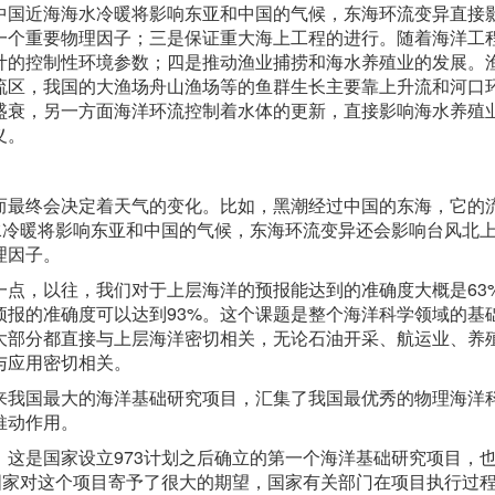
中国近海海水冷暖将影响东亚和中国的气候，东海环流变异直接
一个重要物理因子；三是保证重大海上工程的进行。随着海洋工
计的控制性环境参数；四是推动渔业捕捞和海水养殖业的发展。
流区，我国的大渔场舟山渔场等的鱼群生长主要靠上升流和河口
盛衰，另一方面海洋环流控制着水体的更新，直接影响海水养殖
义。
而最终会决定着天气的变化。比如，黑潮经过中国的东海，它的
水冷暖将影响东亚和中国的气候，东海环流变异还会影响台风北
理因子。
一点，以往，我们对于上层海洋的预报能达到的准确度大概是63
预报的准确度可以达到93%。这个课题是整个海洋科学领域的基
大部分都直接与上层海洋密切相关，无论石油开采、航运业、养
与应用密切相关。
来我国最大的海洋基础研究项目，汇集了我国最优秀的物理海洋
推动作用。
这是国家设立973计划之后确立的第一个海洋基础研究项目，
国家对这个项目寄予了很大的期望，国家有关部门在项目执行过