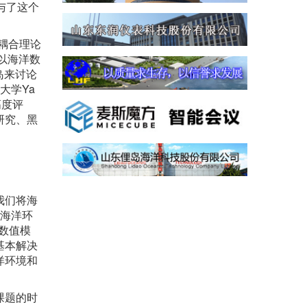
与了这个
耦合理论
（以海洋数
岛来讨论
京大学Ya
高度评
研究、黑
我们将海
的海洋环
合数值模
基本解决
洋环境和
课题的时