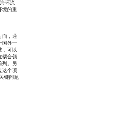
近海环流
环境的重
方面，通
于国外一
破，可以
在耦合领
前列。另
过这个项
关键问题