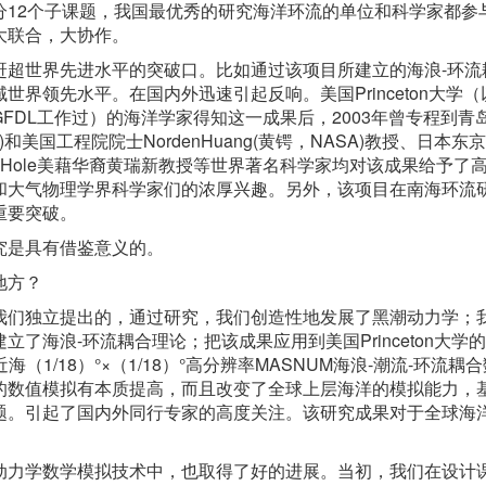
分12个子课题，我国最优秀的研究海洋环流的单位和科学家都参
大联合，大协作。
赶超世界先进水平的突破口。比如通过该项目所建立的海浪-环流
界领先水平。在国内外迅速引起反响。美国Princeton大学
FDL工作过）的海洋学家得知这一成果后，2003年曾专程到青
T)和美国工程院院士NordenHuang(黄锷，NASA)教授、日本东
国WoodsHole美藉华裔黄瑞新教授等世界著名科学家均对该成果给予了
和大气物理学界科学家们的浓厚兴趣。另外，该项目在南海环流
重要突破。
究是具有借鉴意义的。
地方？
我们独立提出的，通过研究，我们创造性地发展了黑潮动力学；
了海浪-环流耦合理论；把该成果应用到美国Princeton大学
海（1/18）°×（1/18）°高分辨率MASNUM海浪-潮流-环流耦
的数值模拟有本质提高，而且改变了全球上层海洋的模拟能力，
题。引起了国内外同行专家的高度关注。该研究成果对于全球海
动力学数学模拟技术中，也取得了好的进展。当初，我们在设计