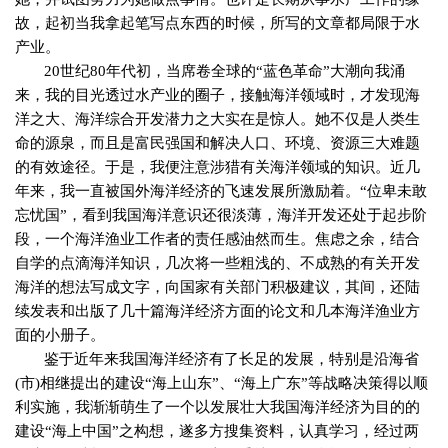
故，起初当我拿起笔写点东西的时候，所写的文章都局限于水
产业。
20
世纪
80
年代初，当席卷全球的“蓝色革命”大潮向我涌
来，我的目光透过水产业的圈子，接触海洋领域时，才发现海
洋之大、海洋综合开发潜力之大实在是惊人。她不仅是人类生
命的源泉，而且是富民强国和解决人口、环境、资源三大难题
的有效途径。于是，我便注意涉猎有关海洋领域的知识。近几
年来，我一直被国外海洋经济的飞速发展所激励着。“位卑未敢
忘忧国”，看到我国海洋意识还很淡薄，海洋开发还处于起步阶
段，一个海洋渔业工作者的责任感油然而生。焦虑之余，结合
自学的点滴海洋知识，几次将一些粗浅的、不成熟的有关开发
海洋的想法写成文字，向国家有关部门积极建议，其间，还陆
续发表和出版了几十篇海洋经济方面的论文和几本海洋渔业方
面的小册子。
鉴于近年来我国海洋经济有了长足的发展，特别是沿海省
(
市
)
相继提出的建设“海上山东”、“海上广东”等战略决策得以顺
利实施，我渐渐萌生了一个以发展壮大我国海洋经济为目的的
建设“海上中国”之构想，遂多方搜集资料，认真学习，经过两