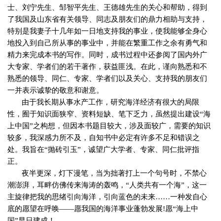
士、刘宁先生、邹智平先生、王德雄先生的关心和帮助，得到
了我国及山东省有关领导、同志及朋友们的鼎力相助与支持，
特别是我妻子十几年如一日地支持我的事业，使我能够全身心
地投入到自己所从事的事业中，并能在繁重工作之余有勇气和
精力来完成本书的写作。同时，成书过程中还参阅了国内外广
大专家、学者们的若干著作，获益匪浅。在此，谨向熟悉和不
熟悉的领导、同仁、专家、学者们以及关心、支持我的朋友们
一并表示诚挚的敬意和谢意。
由于我长期从事水产工作，研究海洋经济有很大的局限
性，囿于知识面狭窄、资料短缺、笔下乏力，虽然提出建设“海
上中国”之构想，但因本书题目较大，涉及面较广，需要的知识
较多，我深感力所不及，自知书中必定有许多不足和错误之
处。我旨在“抛砖引玉”，诚望广大学者、专家、同仁批评指
正。
夜半更深，灯下漫笔，当为拙著打上一个句号时，不禁心
潮澎湃，耳畔仿佛传来海涛的轰鸣，“人类共有一个海”，这一
主旋律把我的思绪引向海洋，引向蓝色的未来……一种发自心
底的愿望在呼唤——愿我国的海洋事业蓬勃发展
!
愿“海上中
国”早日建成！