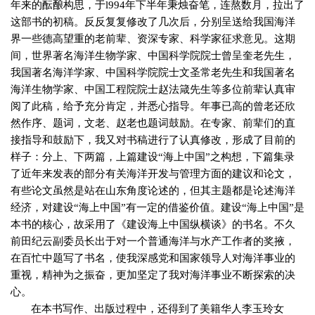
年来的酝酿构思，于
l994
年下半年秉烛奋笔，连熬数月，拉出了
这部书的初稿。反反复复修改了几次后，分别呈送给我国海洋
界一些德高望重的老前辈、资深专家、科学家征求意见。这期
间，世界著名海洋生物学家、中国科学院院士曾呈奎老先生，
我国著名海洋学家、中国科学院院士文圣常老先生和我国著名
海洋生物学家、中国工程院院士赵法箴先生等多位前辈认真审
阅了此稿，给予充分肯定，并悉心指导。年事已高的曾老还欣
然作序、题词，文老、赵老也题词鼓励。在专家、前辈们的直
接指导和鼓励下，我又对书稿进行了认真修改，形成了目前的
样子：分上、下两篇，上篇建设“海上中国”之构想，下篇集录
了近年来发表的部分有关海洋开发与管理方面的建议和论文，
有些论文虽然是站在山东角度论述的，但其主题都是论述海洋
经济，对建设“海上中国”有一定的借鉴价值。建设“海上中国”是
本书的核心，故采用了《建设海上中国纵横谈》的书名。不久
前田纪云副委员长出于对一个普通海洋与水产工作者的奖掖，
在百忙中题写了书名，使我深感党和国家领导人对海洋事业的
重视，精神为之振奋，更加坚定了我对海洋事业不断探索的决
心。
在本书写作、出版过程中，还得到了美籍华人李玉玲女