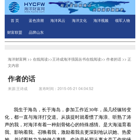
首 页
蓝色浪潮
海洋风云
海洋文化
海洋视频
领军人物
财富联盟
品牌山东
海洋财富网
>>
在线阅读
>>
王诗成海洋强国丛书在线阅读
>>
作者的话
>> 正
文内容
作者的话
来源:王诗成 发布时间：2015-05-21 04:04:52
我生于海岛，长于海岛，参加工作近
30
年，虽几经辗转变
化，都一直与海洋打交道。从孩提时就看惯了海浪、听熟了涛
声的我，对海洋有着一种刻骨铭心的特殊感情。是大海滋育着
我、影响着我、召唤着我，激励着我去更深刻地认识她、热爱
她，并试图努力为她做点事情。也许是长期从事水产工作的缘