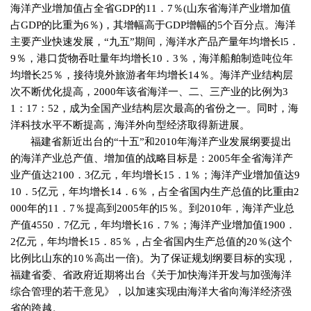
海洋产业增加值占全省
GDP
的
11
．
7
％
(
山东省海洋产业增加值
占
GDP
的比重为
6
％
)
，其增幅高于
GDP
增幅的
5
个百分点。海洋
主要产业快速发展，“九五”期间，海洋水产品产量年均增长
l5
．
9
％，港口货物吞吐量年均增长
10
．
3
％，海洋船舶制造吨位年
均增长
25
％，接待境外旅游者年均增长
14
％。海洋产业结构层
次不断优化提高，
2000
年该省海洋一、二、三产业的比例为
3
1
：
17
：
52
，成为全国产业结构层次最高的省份之一。同时，海
洋科技水平不断提高，海洋外向型经济取得新进展。
福建省新近出台的“十五”和
2010
年海洋产业发展纲要提出
的海洋产业总产值、增加值的战略目标是：
2005
年全省海洋产
业产值达
2100
．
3
亿元，年均增长
15
．
1
％；海洋产业增加值达
9
10
．
5
亿元，年均增长
14
．
6
％，占全省国内生产总值的比重由
2
000
年的
11
．
7
％提高到
2005
年的
l5
％。到
2010
年，海洋产业总
产值
4550
．
7
亿元，年均增长
16
．
7
％；海洋产业增加值
1900
．
2
亿元，年均增长
15
．
85
％，占全省国内生产总值的
20
％
(
这个
比例比山东的
10
％高出一倍
)
。为了保证规划纲要目标的实现，
福建省委、省政府近期将出台《关于加快海洋开发与加强海洋
综合管理的若干意见》，以加速实现由海洋大省向海洋经济强
省的跨越。