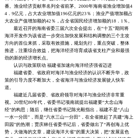
番。渔业经济贡献率名列全省前茅。
2000
年海南省渔业增加值
4
4
．
9
亿元，占大农业增加值
196
亿元的
23
％；渔业产值增加额占
大农业产值增加额的
42
％，占全省国民经济增加额的
18
．
1
％。
最近召开的海南省委三届六次全会提出，在“十五”期间将
海洋开发作为该省进一步突出加快发展和结构调整的三个主攻
方向的首位来抓，采取有效措施，规划先行，重点突破，整体
推进，注重综合效益，把海洋经济培育成该省支柱产业和最强
劲的新的经济增长点。
认识与政策联动 福建省加速向海洋经济强省迈进
福建省委、省政府对海洋与渔业经济的认识不断升华，政
策的引导力度不断加大，全省海洋与渔业经济发展驶人快车
道。
福建近几届省委、省政府领导对海洋与渔业经济非常重
视。
20
世纪
80
年代，省委书记项南就提出福建要“大念山海
经”的构思；随后，继任省委书记陈光毅指出，福建不是“八山
一水一分田”，而是“六水三山一分田”，在全省掀起了共建“海上
田园”的热潮；贾庆林任省委书记后，省委做出了“再创海上优
势，大做海的文章，建设海洋大省”的重大决策，把“发展蓝色