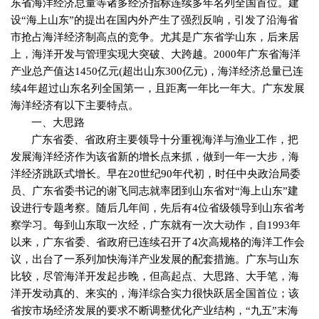
东省海洋经济总量等诸多经济指标连续多年名列全国首位。建
设“海上山东”的提出在国内外产生了强烈反响，引发了沿海省
市抢占海洋经济制高点的竞争。尤其是广东省学山东，后来居
上，海洋开发与管理实现大突破、大跨越。
2000
年广东省海洋
产业总产值达
1450
亿元
(
超出山东
300
亿元
)
，海洋经济总量已连
续
4
年超过山东名列全国第一，且距离一年比一年大。广东发展
海洋经济有以下主要特点。
一、大思路
广东省委、省政府主要领导十分重视海洋与渔业工作，把
发展海洋经济作为该省新的增长点来抓，做到一年一大步，海
洋经济跳跃式增长。早在
20
世纪
90
年代初，时任中央政治局委
员、广东省委书记的谢飞同志就率团到山东省对“海上山东”建
设进行专题考察。随后几年间，先后有
4
位省级领导到山东省考
察学习。每到山东取一次经，广东就有一次大动作，自
1993
年
以来，广东省委、省政府已连续召开了
4
次高规格的海洋工作会
议，出台了一系列加快海洋产业发展的配套措施。广东与山东
比较，尽管海洋开发起步晚，但高起点、大思路、大手笔，海
洋开发动真的、来实的，海洋综合实力很快跃居全国首位；该
省按市场经济发展的要求不断调整优化产业结构，“九五”末海