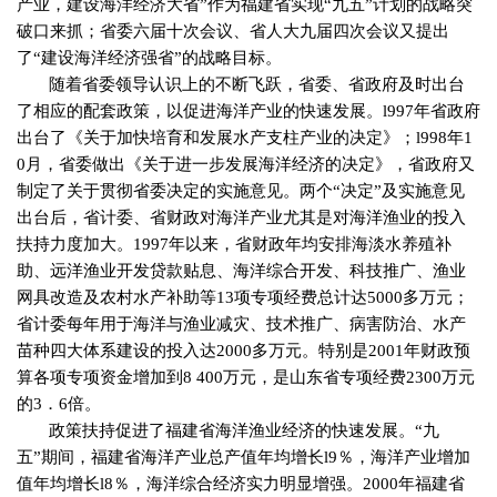
产业，建设海洋经济大省”作为福建省实现“九五”计划的战略突
破口来抓；省委六届十次会议、省人大九届四次会议又提出
了“建设海洋经济强省”的战略目标。
随着省委领导认识上的不断飞跃，省委、省政府及时出台
了相应的配套政策，以促进海洋产业的快速发展。
l997
年省政府
出台了《关于加快培育和发展水产支柱产业的决定》；
l998
年
1
0
月，省委做出《关于进一步发展海洋经济的决定》，省政府又
制定了关于贯彻省委决定的实施意见。两个“决定”及实施意见
出台后，省计委、省财政对海洋产业尤其是对海洋渔业的投入
扶持力度加大。
1997
年以来，省财政年均安排海淡水养殖补
助、远洋渔业开发贷款贴息、海洋综合开发、科技推广、渔业
网具改造及农村水产补助等
13
项专项经费总计达
5000
多万元；
省计委每年用于海洋与渔业减灾、技术推广、病害防治、水产
苗种四大体系建设的投入达
2000
多万元。特别是
2001
年财政预
算各项专项资金增加到
8 400
万元，是山东省专项经费
2300
万元
的
3
．
6
倍。
政策扶持促进了福建省海洋渔业经济的快速发展。“九
五”期间，福建省海洋产业总产值年均增长
l9
％，海洋产业增加
值年均增长
l8
％，海洋综合经济实力明显增强。
2000
年福建省