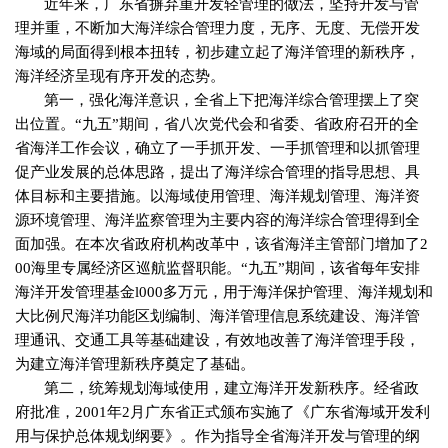
近年来，广东省摒弃重开发轻管理的做法，坚持开发与管
理并重，不断加大海洋综合管理力度，无序、无度、无偿开发
海域的局面得到根本扭转，初步建立起了海洋管理的新秩序，
海洋经济呈现有序开发的态势。
第一，强化海洋意识，全省上下把海洋综合管理摆上了突
出位置。“九五”期间，省八次党代会和省委、省政府召开的全
省海洋工作会议，确立了一手抓开发、一手抓管理和以抓管理
促产业发展的总体思路，提出了海洋综合管理的指导思想、具
体目标和主要措施。以海域使用管理、海洋规划管理、海洋资
源环境管理、海洋监察管理为主要内容的海洋综合管理得到全
面加强。在本次省政府机构改革中，该省海洋主管部门增加了
2
00
海里专属经济区巡航监督职能。“九五”期间，该省每年安排
海洋开发管理基金
l000
多万元，用于海洋保护管理、海洋规划和
大比例尺海洋功能区划编制、海洋管理信息系统建设、海洋管
理通讯、交通工具等基础建设，有效地改善了海洋管理手段，
为建立海洋管理新秩序奠定了基础。
第二，统筹规划海域使用，建立海洋开发新秩序。经省政
府批准，
2001
年
2
月广东省正式颁布实施了《广东省海域开发利
用与保护总体规划纲要》。作为指导全省海洋开发与管理的纲