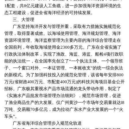
1
配套，共
8
亿元建设人工鱼礁，进一步加强海洋资源环境的生
态工程建设，促进全省海洋经济的可持续发展。
三、大管理
广东坚持海洋开发与管理并重，采取有力措施实施规范化
管理，取得显著成效。以海域使用管理、海洋规划管理、海洋
资源环境管理、海洋监察管理为主要内容的海洋综合管理走在
全国前列，年收取海域使用金
2300
多万元。广东在全省实施了
行政执法体制改革，实现了渔政、海监、港监、船检
4
项行政职
能的执法统一，在全国率先创立了“一个执法主体、一个领导班
子、一个窗口对外、一本证管理、一本账收支”的统一综合执法
的新模式。为了加强科技投入的规范化管理，该省每年安排
800
万元
(
省财政
400
万元、市配套
400
万元
)
的科技兴海项目基金公开
招标。广东极其重视水产品市场流通的龙头带动作用，制定了
《实施水产品批发市场管理办法细则》，规范市场管理，促进
了渔业商品生产的大发展。仅广州黄沙一个市场年交易量就达
l8
万吨、交易额
70
多亿元，成为拉动广东水产业大发展的一个“火
车头”。
广东省海洋综合管理步入规范化轨道