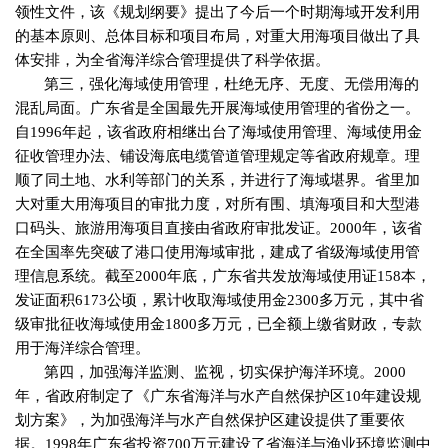
领性文件，该《规划纲要》提出了今后一个时期海域开发利用
的基本原则、总体目标和项目布局，对重大用海项目做出了具
体安排，为全省海洋综合管理提供了科学依据。
第三，强化海域使用管理，杜绝无序、无度、无偿用海的
混乱局面。广东省是全国最先开展海域使用管理的省份之一。
自
1996
年起，该省政府相继出台了海域使用管理、海域使用金
征收管理办法、铺设海底电缆管道管理规定等省政府规章。理
顺了同土地、水利等部门的关系，并进行了海域堪界。省里加
大对重大用海项目的审批力度，对所有围、填海项目和大型港
口码头、旅游用海项目直接由省政府审批发证。
2000
年，该省
在全国率先突破了港口使用海域审批，建成了省级海域使用管
理信息系统。截至
2000
年底，广东省共发放海域使用证
158
本，
发证面积
6173
公顷，累计收取海域使用金
2300
多万元，其中省
级审批征收海域使用金
1800
多万元，已全额上缴省财政，专款
用于海洋综合管理。
第四，加强海洋监测、监视，切实保护海洋环境。
2000
年，省政府制定了《广东省海洋与水产自然保护区
10
年建设规
划方案》，为加强海洋与水产自然保护区建设提供了重要依
据。
1998
年广东省投资
700
万元建设了省海洋与渔业环境监测中