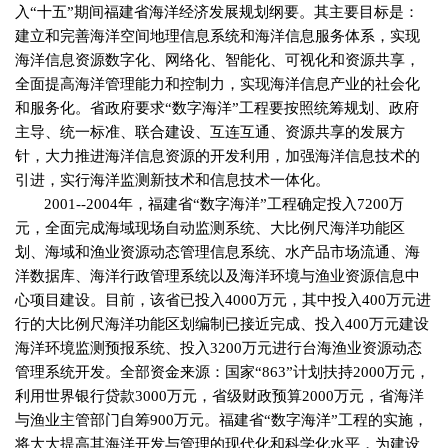
入“十五”期间福建省海洋经济发展规划纲要。其主要目标是：
建立和完善海洋空间地理信息系统和海洋信息服务体系，实现
海洋信息资源数字化、网络化、智能化、可视化和资源共享，
全面提高海洋管理能力和控制力，实现海洋信息产业的社会化
和服务化。省政府要求“数字海洋”工程要按照统筹规划、政府
主导、统一标准、联合建设、互连互通、资源共享的发展方
针，大力推进海洋信息资源的开发利用，加强海洋信息技术的
引进，实行海洋监测新技术和信息技术一体化。
2001--2004
年，福建省“数字海洋”工程确定投入
7200
万
元，全面完成海域现场自动监测系统、大比例尺海洋功能区
划、海域和渔业资源动态管理信息系统、水产品市场流通、海
洋数据库、海洋行政管理系统以及海洋环境与渔业资源信息中
心项目建设。目前，该省已投入
4000
万元，其中投入
400
万元进
行的大比例尺海洋功能区划编制已接近完成、投入
400
万元建设
海洋环境监测预报系统、投入
3200
万元进行台海渔业资源动态
管理系统开发。全部资金来源：国家“
863
”计划扶持
2000
万元，
利用世界银行贷款
3000
万元，省级财政预算
2000
万元，省海洋
与渔业主管部门自筹
900
万元。福建省“数字海洋”工程的实施，
将大大提高其海洋开发与管理的现代化和科学化水平，为建设