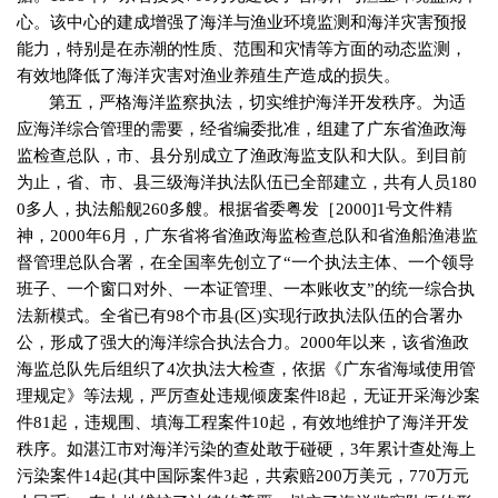
心。该中心的建成增强了海洋与渔业环境监测和海洋灾害预报
能力，特别是在赤潮的性质、范围和灾情等方面的动态监测，
有效地降低了海洋灾害对渔业养殖生产造成的损失。
第五，严格海洋监察执法，切实维护海洋开发秩序。为适
应海洋综合管理的需要，经省编委批准，组建了广东省渔政海
监检查总队，市、县分别成立了渔政海监支队和大队。到目前
为止，省、市、县三级海洋执法队伍已全部建立，共有人员
180
0
多人，执法船舰
260
多艘。根据省委粤发［
2000]1
号文件精
神，
2000
年
6
月，广东省将省渔政海监检查总队和省渔船渔港监
督管理总队合署，在全国率先创立了“一个执法主体、一个领导
班子、一个窗口对外、一本证管理、一本账收支”的统一综合执
法新模式。全省已有
98
个市县
(
区
)
实现行政执法队伍的合署办
公，形成了强大的海洋综合执法合力。
2000
年以来，该省渔政
海监总队先后组织了
4
次执法大检查，依据《广东省海域使用管
理规定》等法规，严厉查处违规倾废案件
l8
起，无证开采海沙案
件
81
起，违规围、填海工程案件
10
起，有效地维护了海洋开发
秩序。如湛江市对海洋污染的查处敢于碰硬，
3
年累计查处海上
污染案件
14
起
(
其中国际案件
3
起，共索赔
200
万美元，
770
万元