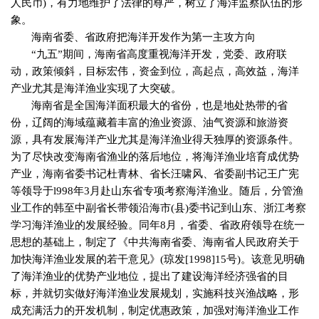
人民币
)
，有力地维护了法律的尊严，树立了海洋监察队伍的形
象。
海南省委、省政府把海洋开发作为第一主攻方向
“九五”期间，海南省高度重视海洋开发，党委、政府联
动，政策倾斜，目标宏伟，资金到位，高起点，高效益，海洋
产业尤其是海洋渔业实现了大突破。
海南省是全国海洋面积最大的省份，也是地处热带的省
份，辽阔的海域蕴藏着丰富的渔业资源、油气资源和旅游资
源，具有发展海洋产业尤其是海洋渔业得天独厚的资源条件。
为了尽快改变海南省渔业的落后地位，将海洋渔业培育成优势
产业，海南省委书记杜青林、省长汪啸风、省委副书记王广宪
等领导于
l998
年
3
月赴山东省专项考察海洋渔业。随后，分管渔
业工作的韩至中副省长带领沿海市
(
县
)
委书记到山东、浙江考察
学习海洋渔业的发展经验。同年
8
月，省委、省政府领导在统一
思想的基础上，制定了《中共海南省委、海南省人民政府关于
加快海洋渔业发展的若干意见》
(
琼发
[1998]15
号
)
。该意见明确
了海洋渔业的优势产业地位，提出了建设海洋经济强省的目
标，并就切实做好海洋渔业发展规划，实施科技兴渔战略，形
成充满活力的开发机制，制定优惠政策，加强对海洋渔业工作