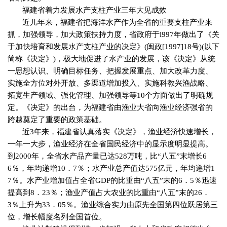
福建省着力发展水产支柱产业三年大见成效
近几年来，福建省把海洋水产作为全省的重要支柱产业来
抓，加强领导，加大政策扶持力度，省政府于
l997
年做出了《关
于加快培育和发展水产支柱产业的决定》
(
闽政
[1997]18
号
)(
以下
简称《决定》
)
，极大地促进了水产业的发展，该《决定》从统
一思想认识、明确目标任务、把握发展重点、加大改革力度、
实施全方位对外开放、多渠道增加投入、实施科教兴渔战略、
拓宽生产领域、强化管理、加强领导等
10
个方面做出了明确规
定。《决定》的出台，为福建省由渔业大省向渔业经济强省的
跨越奠定了重要的政策基础。
近
3
年来，福建省认真落实《决定》，渔业经济快速增长，
一年一大步，渔业经济在全省国民经济中的显示度明显提高。
到
2000
年，全省水产品产量已达
528
万吨，比“八五”末增长
6
6
％，年均递增
10
．
7
％；水产业总产值达
575
亿元，年均递增
1
7
％。水产业增加值占全省
GDP
的比重由“八五”末的
6
．
5
％迅速
提高到
8
．
23
％；渔业产值占大农业的比重由“八五”末的
26
．
3
％上升为
33
．
05
％。渔业综合实力由原先全国第四位跃居第三
位，增长幅度名列全国首位。