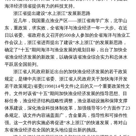
海洋经济强省提供有力的科技支持。
浙江省提出建设“水上浙江”发展新思路
近几年，我国重点渔业产区——浙江省南学广东，北学山
东，重政策，求实效，全省海洋与渔业经济一年一大步。在近
日以省委、省政府名义召开的
500
余人参加的全省海洋与渔业工
作会议上，浙江省进而提出了建设“水上浙江”的发展新思路，
确定了“十五”期间海洋与渔业发展的规划目标，出台了加快全
省渔业经济发展的新政策，以确保该省渔业综合实力和总体水
平跃居全国前列。
浙江省人民政府新近出台的加快渔业经济发展的若干政策
规定，是继中共浙江省委、浙江省人民政府关于加快海洋开发
若干政策规定
(
省委
[1998]14
号文件
)
之后的又一个重要政策性文
件。文件对该省“十五”期间加快渔业经济发展的指导思想、目
标任务，渔业经济结构战略性调整，渔业基础设施和保障支撑
体系建设，深化渔业科技体制改革，加强领导等
5
个方面作了
23
条规定。该文件内容涵盖面广，含金量高，指导性和可操作性
强。这一文件的实施必将促进“水上浙江”的快速发展，将对山
东省渔业经济在全国的龙头地位提出新的挑战。