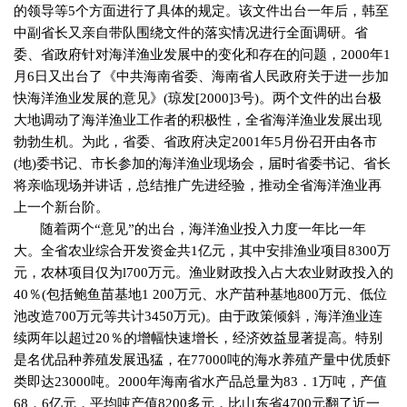
的领导等
5
个方面进行了具体的规定。该文件出台一年后，韩至
中副省长又亲自带队围绕文件的落实情况进行全面调研。省
委、省政府针对海洋渔业发展中的变化和存在的问题，
2000
年
1
月
6
日又出台了《中共海南省委、海南省人民政府关于进一步加
快海洋渔业发展的意见》
(
琼发
[2000]3
号
)
。两个文件的出台极
大地调动了海洋渔业工作者的积极性，全省海洋渔业发展出现
勃勃生机。为此，省委、省政府决定
2001
年
5
月份召开由各市
(
地
)
委书记、市长参加的海洋渔业现场会，届时省委书记、省长
将亲临现场并讲话，总结推广先进经验，推动全省海洋渔业再
上一个新台阶。
随着两个“意见”的出台，海洋渔业投入力度一年比一年
大。全省农业综合开发资金共
1
亿元，其中安排渔业项目
8300
万
元，农林项目仅为
l700
万元。渔业财政投入占大农业财政投入的
40
％
(
包括鲍鱼苗基地
1 200
万元、水产苗种基地
800
万元、低位
池改造
700
万元等共计
3450
万元
)
。由于政策倾斜，海洋渔业连
续两年以超过
20
％的增幅快速增长，经济效益显著提高。特别
是名优品种养殖发展迅猛，在
77000
吨的海水养殖产量中优质虾
类即达
23000
吨。
2000
年海南省水产品总量为
83
．
1
万吨，产值
68
．
6
亿元，平均吨产值
8200
多元，比山东省
4700
元翻了近一