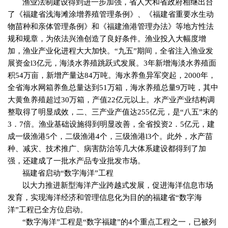
渔业法制建设得到进一步加强，省人大和省政府相继出台
了《福建省浅海滩涂增养殖管理条例》、《福建省重要水生动
物苗种和亲体管理条例》和《福建渔港管理办法》等地方性法
规和规章，为依法兴渔创造了良好条件。渔业投入大幅度增
加，渔业产业化进程大大加快。“九五”期间，全省注入渔业发
展资金
l3
亿元，海淡水养殖跳跃式发展。
3
年新增海淡水养殖面
积
54
万亩，新增产量达
84
万吨。海水养鱼异军突起，
2000
年，
全省海水网箱养鱼总量达到
51
万箱，海水养殖总量
9
万吨，其中
大黄鱼养殖超过
30
万箱，产值
22
亿元以上。水产业产业结构调
整取得了明显成效，二、三产业产值达
255
亿元，是“八五”末的
3
．
7
倍。渔业基础设施得到明显改善，全省投资
2
．
5
亿元，建
成一级渔港
5
个，二级渔港
4
个，三级渔港
l3
个。此外，水产苗
种、减灾、技术推广、病害防治等几大体系建设都得到了加
强，还建成了一批水产品专业批发市场。
福建省启动“数字海洋”工程
以大力推进新型海洋产业跨越式发展，促进海洋信息市场
发育，实现海洋经济和管理信息化为目的的福建省“数字海
洋”工程已全方位启动。
“数字海洋”工程是“数字福建”的
4
个重点工程之一，已被列