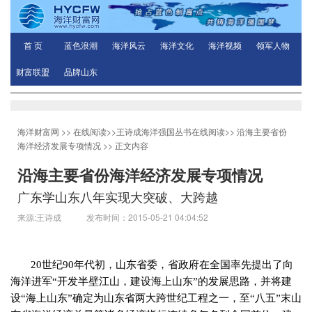
首 页
蓝色浪潮
海洋风云
海洋文化
海洋视频
领军人物
财富联盟
品牌山东
海洋财富网
>>
在线阅读
>>
王诗成海洋强国丛书在线阅读
>>
沿海主要省份
海洋经济发展专项情况
>> 正文内容
沿海主要省份海洋经济发展专项情况
广东学山东八年实现大突破、大跨越
来源:王诗成 发布时间：2015-05-21 04:04:52
20
世纪
90
年代初，山东省委，省政府在全国率先提出了向
海洋进军“开发半壁江山，建设海上山东”的发展思路，并将建
设“海上山东”确定为山东省两大跨世纪工程之一，至“八五”末山