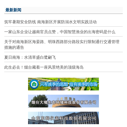
最新新闻
筑牢暑期安全防线 南海新区开展防溺水文明实践活动
一家山东企业让越南官员点赞，中国智慧渔业的出海密码是什么
关于对南海新区海晏路、明珠西路部分路段实行限制通行交通管理
措施的通告
夏日南海：水清草盛白鹭翩飞
此生必去！烟台藏着一座风景绝美的顶级海岛