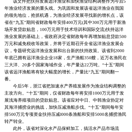
该文件把扶持发展远洋渔业和加快渔业结构调整作为今后
5
年渔业经济发展的重头戏。为巩固和发展该省远洋渔业在我国
的领先地位，抢抓机遇，为渔业经济发展寻找新的增长点，该
省在“九五”期间省财政每年安排
400
万元
(
其中
300
万元用于新渔
场开发贷款贴息，
100
万元用于技术培训和国际交流
)
扶持远洋
渔业发展的基础上，省政府决定省财政每年再增加贴息贷款
500
万元和减免税收等政策，并将于近期召开全省远洋渔业发展会
议，专题研究远洋渔业发展和出台新的扶持政策。该省到
2000
年底已拥有远洋渔业企业
18
家，生产渔船
350
艘，近万名渔民在
三大洋、
20
多个国家海域作业，年产量达
22
万吨。“十五”期间
该省远洋渔船将有较大幅度的增长，产量比“九五”期间翻一
番。
今后
5
年，浙江省把加速水产养殖发展作为渔业结构调整的
主攻方向。“十五”期间，仅省财政每年将安排
1000
万元用于发
展浅海养殖项目的贷款贴息。该省应对中日、中韩渔业协定对
其海洋捕捞业的挑战，加快压减渔船步伐。“十五”期间每年安
排
500
万元专项资金扶持压减
l000
条渔船和安排
5000
名捕捞渔民
转产转业。
此外，该省对深化水产品保鲜加工，搞活水产品市场流