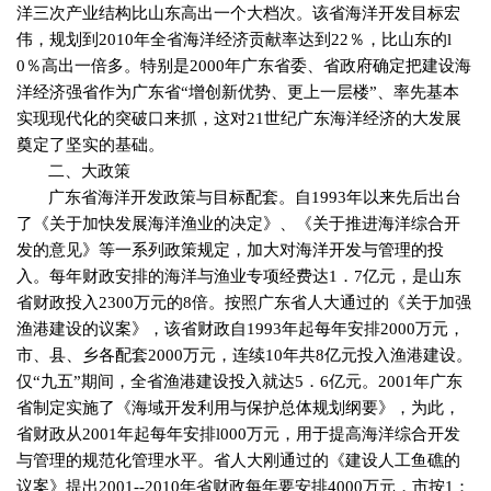
洋三次产业结构比山东高出一个大档次。该省海洋开发目标宏
伟，规划到
2010
年全省海洋经济贡献率达到
22
％，比山东的
l
0
％高出一倍多。特别是
2000
年广东省委、省政府确定把建设海
洋经济强省作为广东省“增创新优势、更上一层楼”、率先基本
实现现代化的突破口来抓，这对
21
世纪广东海洋经济的大发展
奠定了坚实的基础。
二、大政策
广东省海洋开发政策与目标配套。自
1993
年以来先后出台
了《关于加快发展海洋渔业的决定》、《关于推进海洋综合开
发的意见》等一系列政策规定，加大对海洋开发与管理的投
入。每年财政安排的海洋与渔业专项经费达
1
．
7
亿元，是山东
省财政投入
2300
万元的
8
倍。按照广东省人大通过的《关于加强
渔港建设的议案》，该省财政自
1993
年起每年安排
2000
万元，
市、县、乡各配套
2000
万元，连续
10
年共
8
亿元投入渔港建设。
仅“九五”期间，全省渔港建设投入就达
5
．
6
亿元。
2001
年广东
省制定实施了《海域开发利用与保护总体规划纲要》，为此，
省财政从
2001
年起每年安排
l000
万元，用于提高海洋综合开发
与管理的规范化管理水平。省人大刚通过的《建设人工鱼礁的
议案》提出
2001--2010
年省财政每年要安排
4000
万元，市按
1
：