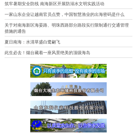
筑牢暑期安全防线 南海新区开展防溺水文明实践活动
一家山东企业让越南官员点赞，中国智慧渔业的出海密码是什么
关于对南海新区海晏路、明珠西路部分路段实行限制通行交通管理
措施的通告
夏日南海：水清草盛白鹭翩飞
此生必去！烟台藏着一座风景绝美的顶级海岛