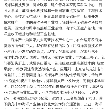
省海洋科技资源，科企联姻，建立青岛国家海洋科教中心、日
照大学城、威海渔业科技城和一批国家重点实验室、工程技术
中心、高技术示范基地，把青岛建成集基础研究、应用开发、
技术推广于一体的海洋科教产业城，辐射带动全省海洋科技的
发展。四大基地即半岛船舶工业基地、海洋化工生产基地、海
洋生物工程基地和新型工业基地。
海洋产业为国家六大高新技术产业之一，在合理开发海洋
资源方面作用巨大。我们应有这样的决心：用海洋高新技术产
业占领经济发展的制高点。现在，滨海旅游业、滨海油气业、
(
)
海洋电力
风电、核电、热电
、海洋造船业，广东都上去了。我
们要迎头赶上，就要突出重点，选准组建发展高新技术的“航空
母舰”。特别要注意优选战略产业。应看到，山东省与先进省市
有差距，主要原因是山东省海洋产业结构性矛盾突出，传统产
(
)
业
渔盐业
仍占主导地位，海洋新兴产业发展慢，高新技术比重
2002
2002
少。以
年为例，在
年山东省的海洋总产值中，海洋渔
(
)
796
5
业
含海洋渔业加工业，不含内陆淡水渔业
为
亿元，占
2
346
23
75
％；滨海旅游业为
亿元，占
％，二者相加占了
％。剩
下的几十种海洋产业包括比较大的海洋交通运输、盐业、海洋