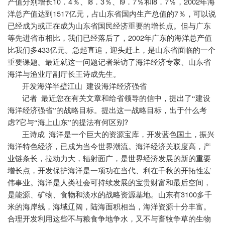
10
4
l8
3
l9
7
l8
7
2002
产值分别增长
．
％、
．
％、
．
％和
．
％，
年海
1517
7
洋总产值达到
亿元，占山东省国内生产总值的
％，可以说
已经成为或正在成为山东省国民经济重要的增长点。但与广东
2002
等先进省市相比，我们已经落后了，
年广东的海洋总产值
433
比我们多
亿元。急起直追，迎头赶上，是山东省面临的一个
重要课题。最近就这一问题记者采访了海洋经济专家、山东省
海洋与渔业厅副厅长王诗成先生。
开发海洋半壁江山
建设海洋经济强省
记者
最近您在有关文章和给省领导的信中，提出了“建设
海洋经济强省”的战略目标。提出这一战略目标，出于什么考
?
?
虑
它与“海上山东”的提法有何区别
王诗成
海洋是一个巨大的资源宝库，开发蓝色国土，振兴
海洋特色经济，已成为当今世界潮流。海洋经济关联度高，产
业链条长，拉动力大，辐射面广，是世界经济发展的新的重要
增长点，开发保护海洋是一项功在当代、利在千秋的开拓性宏
伟事业。海洋是人类社会可持续发展的宝贵财富和最后空间，
3100
是能源、矿物、食物和淡水的战略资源基地。山东有
多千
米的海岸线，海域辽阔，陆海面积相当，海洋资源十分丰富。
合理开发利用这些不与粮食争地争水，又不与畜牧争草的生物