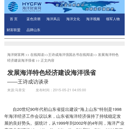
首 页
蓝色浪潮
海洋风云
海洋文化
海洋视频
领军人物
财富联盟
品牌山东
海洋财富网
>>
在线阅读
>>
王诗成海洋强国丛书在线阅读
>>
发展海洋特色
经济建设海洋强省
>> 正文内容
发展海洋特色经济建设海洋强省
——王诗成访谈录
来源:马章安 发布时间：2015-05-21 04:05:00
20
90
1998
自
世纪
年代初山东省提出建设“海上山东”特别是
年海洋经济工作会议以来，山东省海洋经济保持了持续稳定发
1999
2002
4
展的良好势头。据统计，从
年到
年的
年间，海洋产业