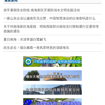
最新新闻
筑牢暑期安全防线 南海新区开展防溺水文明实践活动
一家山东企业让越南官员点赞，中国智慧渔业的出海密码是什么
关于对南海新区海晏路、明珠西路部分路段实行限制通行交通管理
措施的通告
夏日南海：水清草盛白鹭翩飞
此生必去！烟台藏着一座风景绝美的顶级海岛