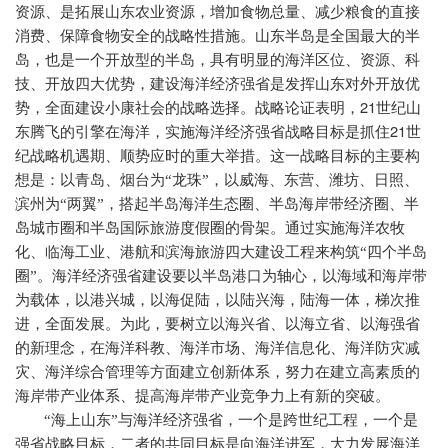
资源、是拓展山东农业资源，增加食物总量、减少粮食的直接
消费、保障食物安全的战略性措施。山东半岛是全国最大的半
岛，也是一个开放型的半岛，具有明显的海洋区位、资源、科
技、开放四大优势，建设海洋经济强省是发挥山东对外开放优
21
势，全面建设小康社会的战略选择。战略论证表明，
世纪山
21
东腾飞的引擎在海洋，实施海洋经济强省战略目标是抓住
世
纪战略机遇期、顺势应时的重大举措。这一战略目标的主要构
想是：以青岛、烟台为“龙珠”，以威海、东营、潍坊、日照、
滨州为“两翼”，搭起半岛海洋生态圈、半岛海岸带经济圈、半
岛城市圈和半岛国际旅游度假圈的骨架。通过实施海洋农牧
化、临海工业、港航和滨海旅游四大建设工程来构筑“四个半岛
圈”。海洋经济强省建设要以半岛港口为轴心，以海域和海岸带
为载体，以港兴城，以海促陆，以陆兴海，陆海一体，梯次推
进，全面发展。为此，要树立以海兴省、以海立省、以海强省
的新理念，在海洋科教、海洋市场、海洋信息化、海洋防灾减
灾、海洋综合管理等方面建立创新体系，努力在建立高素质的
海岸带产业体系、提高海岸带产业竞争力上有新的突破。
“海上山东”与海洋经济强省，一个是跨世纪工程，一个是
强省战略目标，二者的共同目标是向海洋进军，大力发展海洋