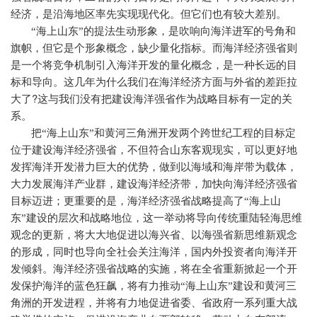
经济，是沿海地区率先实现现代化。但它们也有较大差别。
“海上山东”的提法生动形象，是吹响向海洋进军的号角和
旗帜，但它是个形象概念，缺少量化指标。而海洋经济强省则
是一个将竞争机制引入海洋开发的量化概念，是一种长远的目
标和导向。这几年为什么我们在海洋经济方面与外省的差距拉
?
大了
这与我们没有把建设海洋强省作为战略目标有一定的关
系。
把“海上山东”和黄河三角洲开发两个跨世纪工程的目标定
位于建设海洋经济强省，不但符合山东客观现实，可以更好地
发挥海洋开发潜力巨大的优势，做到以海域和海岸带为载体，
大力发展海洋产业群，建设海洋经济带，加快向海洋经济强省
目标迈进；更重要的是，海洋经济强省战略提高了“海上山
东”建设的层次和战略地位，这一举动将导向传统重陆轻海思维
观念的更新，将大大地促进以海兴省、以海强省新思维新观念
的形成，同时也导向全社会关注海洋，国内外投资者向海洋开
发倾斜。海洋经济强省战略的实施，将在全省重新掀起一个开
发保护海洋的蓝色狂飙，将有力推动“海上山东”建设和黄河三
角洲的开发进程，并将有力地促进省委、省政府一系列重大战