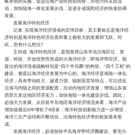
略举措的实施，促进沿海产业向西部转移，劳动力向东部流
动，加快陆海一体化发展步伐，促进全省国民经济的快速协调
发展。
发展海洋特色经济
记者
实现海洋经济强省的宏伟目标，其主要标志是海洋经
济特别是海洋特色经济在质和量上都有大的发展和飞跃。对
?
此，您有什么想法
王诗成
海洋特色经济，是指发挥山东半岛沿海区位、资
源、科技、开放优势而形成的大海洋经济，即海岸带经济。我
提出的海洋强省战略特别是“四个半岛圈”的构筑、“四个工程”的
建设，都是以海洋经济发展为中心的。海洋经济是海陆一体化
经济，具有带动眭大、渗透力强、辐射面宽等特点，可以优化
沿海与内陆之间的资源配置，拉动内地经济发展，增强山东省
西部欠发达地区经济实力，加快海陆一体化建设步伐。因此，
必须大力发展。从目前半岛地区海洋经济情况来看，海洋产业
l0
8
增加值最近
年增长了
倍多，海洋科技创新能力进一步增强，
海洋三次产业结构不断优化，沿海特色经济带的框架基本形
成。
发展海洋经济，必须加快半岛海岸带经济圈建设。要充分