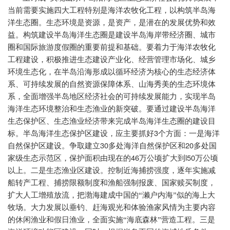
当前需要实施四大工程特别是海洋农牧化工程，以构筑半岛海
洋生态圈。生态环境是资源，是资产，是潜在的发展优势和效
益。构筑建设半岛海洋生态圈是建设半岛海岸带经济圈、城市
圈和国际旅游度假圈的重要前提和基础。要着力于海洋农牧化
工程建设，积极推进生态建设产业化、经营管理市场化、城乡
环境生态化，在半岛沿海形成以循环经济为核心的生态经济体
系、可持续发展的自然资源保障体系、山海秀美的生态环境体
系，全面增强半岛地区经济社会的可持续发展能力，实现半岛
海洋生态环境整治和生态渔业的新突破。要通过建设半岛海洋
生态保护区、生态渔业经济带来完成半岛海洋生态圈的建设目
3
标。半岛海洋生态保护区建设，应主要抓好
个方面：一是海洋
30
20
自然保护区建设。争取建立
多处海洋自然保护区和
多处国
46
l50
家级生态示范区，保护面积由现在的
万公顷扩大到
万公顷
以上。二是生态渔业区建设。控制近海捕捞强度，逐年实施减
船转产工程、捕捞限额制度和渔船强制报废、国家赎买制度，
扩大人工增殖放流，把渤海建成中国的“濑户内海”似的海上大
牧场。大力发展以垂钓、赶海观光和体验渔家风情为主要内容
的休闲渔业和假日渔业，全面实施“海底森林”营造工程。三是