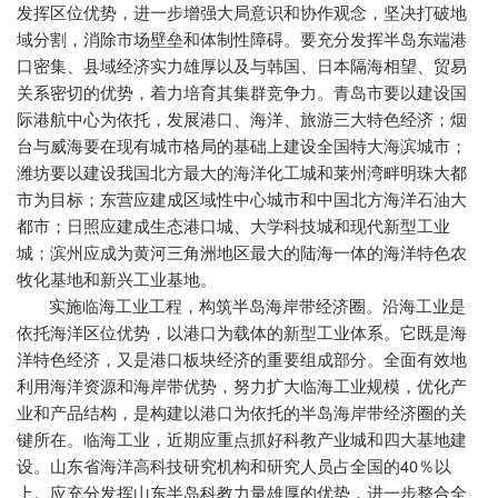
发挥区位优势，进一步增强大局意识和协作观念，坚决打破地
域分割，消除市场壁垒和体制性障碍。要充分发挥半岛东端港
口密集、县域经济实力雄厚以及与韩国、日本隔海相望、贸易
关系密切的优势，着力培育其集群竞争力。青岛市要以建设国
际港航中心为依托，发展港口、海洋、旅游三大特色经济；烟
台与威海要在现有城市格局的基础上建设全国特大海滨城市；
潍坊要以建设我国北方最大的海洋化工城和莱州湾畔明珠大都
市为目标；东营应建成区域性中心城市和中国北方海洋石油大
都市；日照应建成生态港口城、大学科技城和现代新型工业
城；滨州应成为黄河三角洲地区最大的陆海一体的海洋特色农
牧化基地和新兴工业基地。
实施临海工业工程，构筑半岛海岸带经济圈。沿海工业是
依托海洋区位优势，以港口为载体的新型工业体系。它既是海
洋特色经济，又是港口板块经济的重要组成部分。全面有效地
利用海洋资源和海岸带优势，努力扩大临海工业规模，优化产
业和产品结构，是构建以港口为依托的半岛海岸带经济圈的关
键所在。临海工业，近期应重点抓好科教产业城和四大基地建
40
设。山东省海洋高科技研究机构和研究人员占全国的
％以
上。应充分发挥山东半岛科教力量雄厚的优势，进一步整合全