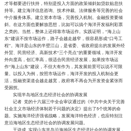
才等都要进行扶持，特别是投入方面的政策倾斜如贷款贴息扶
持等。建立海洋信息咨询、技术仲裁、法律服务等完善的社会
中介服务体系。建立资本市场，完善投入机制。金融投资要倾
斜。在这方面也要解放思想，比如可以搞个海洋开发福利彩票
之类的。当然，整体上还得靠市场运作。实践证明，“海上山
东”建设不按市场运作，路子会越走越窄，很容易形成“口号工
程”。海洋是山东的半壁江山，是省委、省政府提出的发展外经
外贸、民营经济、高新技术“三个亮点”的重要领域，海洋开发
外向度高，创汇率高，很适合民营经济发展，如果按市场运
作“海上山东”建设，不但大有作为，其发展前景可以说不可限
量。以投入为例，按照市场运作，海洋开发的投入机制会更
活，投融资渠道会越走越宽，政府将不再会为开发资金紧张而
受困扰。
实现半岛地区生态经济社会的协调发展
记者
党的十六届三中全会审议通过的《中共中央关于完善
5
社会主义市场经济体制若干问题的决定》提出了
个统筹的命
题。实施海洋经济强省战略，发展海洋特色经济，也应特别注
意沿海地区生态经济社会的协调发展问题。
王诗成
实现山东半岛沿海地区生态经济社会的协调发展，