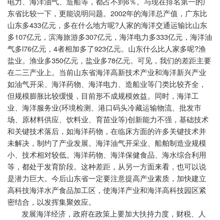
6
电力、海洋油气、造船等，都占不到
％。与现在排名第一的广
2002
东省比较一下，更能说明问题。
年的海洋总产值，广东比
433
?
山东多
亿元，多在什么地方呢
人家的海洋交通运输比山东
107
307
333
多
亿元，滨海旅游多
亿元，海洋电力多
亿元，海洋油
l76
4
923
?
气多
亿元，
者相加多了
亿元。山东什么比人家多呢
渔
350
78
盐业。渔业多
亿元，盐业多
亿元。可见，我们的差距主要
在二三产业上。当前山东省海洋高新技术产业和海洋新兴产业
如油气开采、海洋药物、海洋电力、造船业等门类比较齐全，
但规模膨胀比较缓慢，目前形不成规模效益。同时，海洋工
(
业、海洋服务业
环境检测、港口码头冷藏运输物流、批发市
)
场、原材料供应、饮料业、育苗业等
创新能力不强，基础技术
和关键技术落后，如海洋药物，在临床方面的许多关键技术并
未解决，制约了产业发展。海洋油气开采业、船舶制造业规模
小、技术相对较低。海洋药物、海洋保健食品、海水综合利用
等，都处于发育阶段。这种差距，从另一方面来看，也可以说
是潜力巨大。今后山东省一定要注意提高产业素质，加快建立
高科技海洋水产食品加工区，使海洋产业和海洋高科技园区紧
密结合，以发挥集聚效应。
发展海洋经济，政府在政策上要加大扶持力度，财税、人