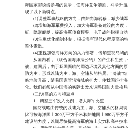
海国家都纷纷参与的竞争，使海洋竞争加剧、斗争升温
现了以下新特点。
(1)
调整军事战略的方向，由陆向海转移，减少陆
(2)
增加海军军费投入，加大海军装备建设的力度
艇、隐形舰艇，提高海军侦察预警、电子战的指挥自动
(3)
注重优化编制体制，根据海军现代化程度高的
整体素质。
(4)
重视加强海洋方向的兵力部署，倍加重视岛屿
从国内看，《联合国海洋法公约》的产生和生效，
战。建国后，由于我国面临的周边环境及其他方面的原
防为主，形成以陆为主，海、空辅从的格局。“冷战”
略地位升高，随着国家管辖海域的扩大，使我国维护海
化。我们必须从中国海的实际出发来调整国防力量格局
(
)
二
调整的方向和重点
1
．调整三军投入比例，增大海军比重
国防战略由传统的以陆为主，海、空辅从的格局调
300
960
比可按海洋国土
万平方千米和陆地国土
万平方
建设的力度，以期尽快提高海军的海上实力和高科技水
2