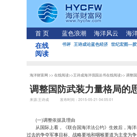
首 页
蓝色浪潮
海洋风云
海
在线
书评
王诗成论蓝色经济
世纪宏图—胶
阅读
海洋财富网
>>
在线阅读
>>
王诗成海洋强国丛书在线阅读
>>
调整国
调整国防武装力量格局的
来源:王诗成 发布时间：2015-05-21 04:05:01
(
)
一
调整依据及理由
从国际上看，《联合国海洋法公约》生效后，海洋
过去的争夺军事目标、战略要地和咽喉要道为主变为争