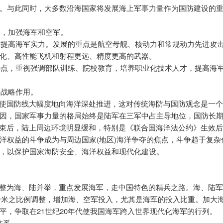
。与此同时，大多数沿海国家将发展海上军事力量作为国防建设的
军，加强海军和空军。
，提高海军实力。发展的重点是航空母舰、核动力和常规动力先进攻
化、高性能飞机和射程更远、精度更高的武器。
特点，重视强调部队训练、院校教育，培养职业化技术人才，提高海
的战略作用。
使国防线大幅度地向海洋深处推进，这对传统海防与国防观念是一
因，国家军事力量的格局始终是陆军在三军中占主导地位，国防长
结束后，陆上周边环境明显缓和，特别是《联合国海洋法公约》生效
(
)
洋权益的斗争成为与周边国家
地区
海洋争夺的焦点，斗争趋于复杂
，以保护国家海防安全、海洋权益和现代化建设。
整为海、陆并举，重点发展海军，走中国特色的精兵之路。海、陆
千米之比例调整，增加海、空军投入，尤其是海军的投入比重。加大
21
20
平，争取在
世纪
年代使我国海军跨入世界现代化海军的行列。