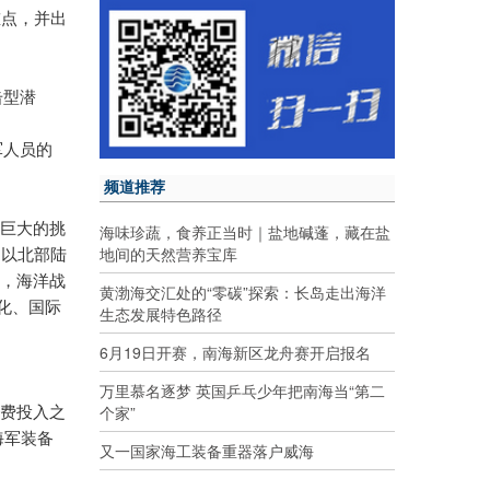
重点，并出
击型潜
军人员的
频道推荐
个巨大的挑
海味珍蔬，食养正当时｜盐地碱蓬，藏在盐
地间的天然营养宝库
期以北部陆
后，海洋战
黄渤海交汇处的“零碳”探索：长岛走出海洋
化、国际
生态发展特色路径
6月19日开赛，南海新区龙舟赛开启报名
万里慕名逐梦 英国乒乓少年把南海当“第二
个家”
军费投入之
海军装备
又一国家海工装备重器落户威海