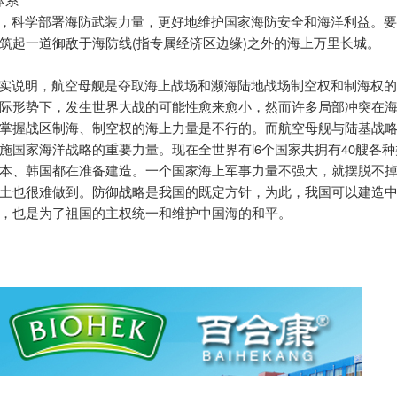
体系
，科学部署海防武装力量，更好地维护国家海防安全和海洋利益。
(
)
筑起一道御敌于海防线
指专属经济区边缘
之外的海上万里长城。
实说明，航空母舰是夺取海上战场和濒海陆地战场制空权和制海权
际形势下，发生世界大战的可能性愈来愈小，然而许多局部冲突在
掌握战区制海、制空权的海上力量是不行的。而航空母舰与陆基战
l6
40
施国家海洋战略的重要力量。现在全世界有
个国家共拥有
艘各种
本、韩国都在准备建造。一个国家海上军事力量不强大，就摆脱不
土也很难做到。防御战略是我国的既定方针，为此，我国可以建造
，也是为了祖国的主权统一和维护中国海的和平。