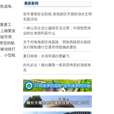
最新新闻
要形成海、
筑牢暑期安全防线 南海新区开展防溺水文明
实践活动
的重要工
一家山东企业让越南官员点赞，中国智慧渔
海上频繁发
业的出海密码是什么
略核导弹、
关于对南海新区海晏路、明珠西路部分路段
类型的航
实行限制通行交通管理措施的通告
掉被动挨打
夏日南海：水清草盛白鹭翩飞
中、小型航
此生必去！烟台藏着一座风景绝美的顶级海
岛