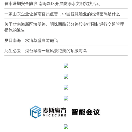
筑牢暑期安全防线 南海新区开展防溺水文明实践活动
一家山东企业让越南官员点赞，中国智慧渔业的出海密码是什么
关于对南海新区海晏路、明珠西路部分路段实行限制通行交通管理
措施的通告
夏日南海：水清草盛白鹭翩飞
此生必去！烟台藏着一座风景绝美的顶级海岛