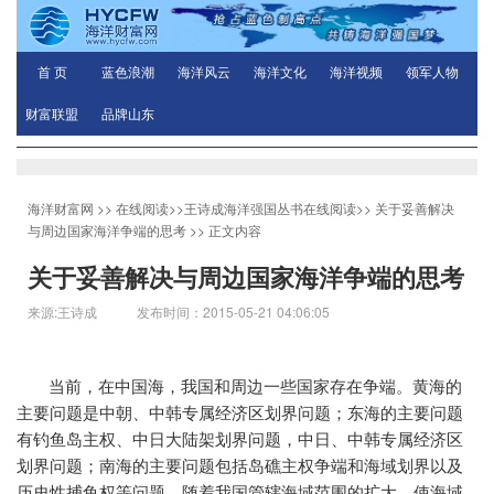
首 页
蓝色浪潮
海洋风云
海洋文化
海洋视频
领军人物
财富联盟
品牌山东
海洋财富网
>>
在线阅读
>>
王诗成海洋强国丛书在线阅读
>>
关于妥善解决
与周边国家海洋争端的思考
>> 正文内容
关于妥善解决与周边国家海洋争端的思考
来源:王诗成 发布时间：2015-05-21 04:06:05
当前，在中国海，我国和周边一些国家存在争端。黄海的
主要问题是中朝、中韩专属经济区划界问题；东海的主要问题
有钓鱼岛主权、中日大陆架划界问题，中日、中韩专属经济区
划界问题；南海的主要问题包括岛礁主权争端和海域划界以及
历史性捕鱼权等问题。随着我国管辖海域范围的扩大，使海域