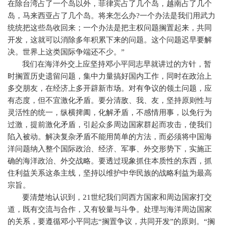
在除台湾占了一个岛以外，菲律宾占了几个岛，越南占了几个
岛，马来西亚占了几个岛。将来怎么办
?
一个办法是我们用武力
统统把这些岛收回来；一个办法是把主权问题搁置起来，共同
开发，这就可以消除多年积累下来的问题。这个问题迟早要解
决。世界上这类国际争端还不少。”
我们在海洋外交上应坚持邓小平同志早就讲过的方针，暂
时搁置历史遗留问题，集中力量搞好国内工作，同时在政治上
多交朋友，在经济上多开辟新市场。对有争议的领土问题，应
有态度，但不宜激化矛盾。要分清敌、我、友，坚持原则性与
灵活性的统一，纵横捭阖，化解矛盾，不感情用事，以免行为
过激，提前激化矛盾，引起众多周边国家群起而攻击，使我们
陷入被动。解决复杂矛盾不能用简单的方法，而必须将中国海
洋问题纳入整个国际政治、经济、军事、外交形势下，实施正
确的海洋政治、外交战略。要透过现象抓住本质性的东西，抓
住利益关系这条主线，坚持以维护中华民族的战略利益为最高
宗旨。
要清楚地认识到，
21
世纪我们同西方国家和周边国家打交
道，既有交流与合作，又有较量与斗争。处理与海洋周边国家
的关系，要遵循邓小平同志“搁置争议，共同开发”的原则。“搁