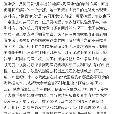
置争议，共同开发”并非是我国解决海洋争端的最终方案，而是
促进和平解决的一个步骤。这一政策的主要目的是避免出现新
的对抗。“搁置争议”是“共同开发”的前提，可是搁置了争议也不
一定能进行共同开发，但只要搁置了争议就可以避免军事冲突
和对抗。在达成共同开发意向还有困难的情况下，我国在海域
争端问题上更应注重搁置争议。为了使有关国家能真正做到搁
置争议，要敦促这些国家在达成共同开发的协议之前不采取单
方面的行动。对于有意制造争端而提出无理要求的国家，我国
要旗帜鲜明、理直气壮地予以驳斥，甚至采取必要的行动，坚
决维护我国的海洋主权。为了在海洋权益斗争中争取主动，必
须高度重视提前勘探掌握海洋资料和实际开发利用
(
占有
)
的重要
性。在这方面，沙皇俄国侵占我国黑龙江的教训就是前车之
鉴。
19
世纪中叶，沙俄政府在讨论“俄国应具有哪些必不可少的
海岸据点”时，彼得大帝就直言不讳地指出了阿穆尔河
(
黑龙
江
)
。俄先后派出三支考察队，秘密潜入黑龙江进行调查，掌握
了大量重要的战略性数据，而当时清朝负责划界事宜的官员对
此竞一无所知，缺乏足够的警惕，故在谈判中陷入了被动局
面。此外，对海洋霸权主义和强权政治，我们要高度警惕，建
立多元多边外交，努力寻求建立广泛的国际统一战线，团结各