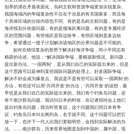
划界的潜在矛盾表面化，岛屿主权和资源争端更加尖锐复杂。
我国海域内的争端复杂性不仅在于涉及的有关国家多，而且每
个具体区域的分歧内容也不同。有的是岛屿主权问题，有的是
海岸线划分依据问题，有的是领海距离问题，有的是专属经济
区的范围问题，有些地区是双边纷争，有些区域则是多边纷
争，希望通过一揽子计划解决该地区的分界问题是不可能的。
如何在错综复杂的形势下解决好海洋争端，邓小平同志有
精辟的论述。他说：“解决国际争端，要根据新情况、新问题，
提出新办法。‘一国两制’，是从我们自己的实际提出来的，但是
这个思路可以延伸到某些国际问题的处理上。好多国际争端，
解决不好会成为爆发点。我说是不是有些可以采取‘一国两制’的
办法，有些还可以用‘共同开发’的办法，‘共同开发’的设想，最
早也是从我们自己的实际提出来的。我们有个钓鱼岛问题，还
有个南沙群岛问题。我访问日本的时候，在记者招待会上他们
提出钓鱼岛问题，我当时答复说，这个问题我们同日本有争
议，钓鱼岛日本叫尖阁列岛，名字就不同。这个问题可以把它
放一下，也许下一代人比我们更聪明些，会找到实际解决的办
法。……南沙群岛，历来世界地图是划到中国的，属中国，现