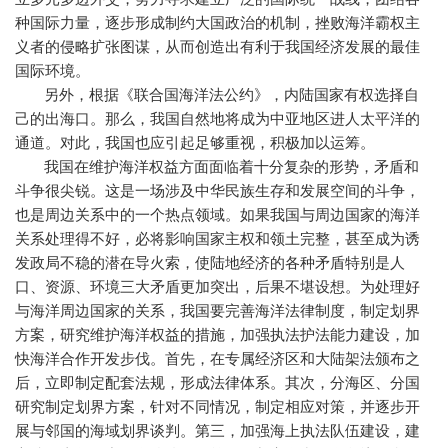
种国际力量，逐步形成制约大国政治的机制，挫败海洋霸权主
义者的侵略扩张图谋，从而创造出有利于我国经济发展的最佳
国际环境。
另外，根据《联合国海洋法公约》，内陆国家有权选择自
己的出海口。那么，我国自然地将成为中亚地区进人太平洋的
通道。对此，我国也应引起足够重视，积极加以运筹。
我国在维护海洋权益方面面临着十分复杂的形势，矛盾和
斗争很尖锐。这是一场涉及中华民族生存和发展空间的斗争，
也是周边关系中的一个热点领域。如果我国与周边国家的海洋
关系处理得不好，必将影响国家主权和领土完整，甚至成为诱
发政局不稳的潜在导火索，使陆地经济的各种矛盾特别是人
口、资源、环境三大矛盾更加突出，后果不堪设想。为处理好
与海洋周边国家的关系，我国要完善海洋法律制度，制定划界
方案，研究维护海洋权益的措施，加强执法护法能力建设，加
快海洋合作开发步伐。首先，在专属经济区和大陆架法颁布之
后，立即制定配套法规，形成法律体系。其次，分海区、分国
研究制定划界方案，针对不同情况，制定相应对策，并逐步开
展与邻国的海域划界谈判。第三，加强海上执法队伍建设，建