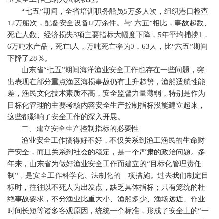
“七五”期间，全省培训职务船员
5
万多人次，组织港口检查
12
万船次，配备安全设备
l2
万余件。与“六五”相比，事故起数、
死亡人数、经济损失
3
项主要指标大幅度下降，
5
年平均捕捞
1
．
6
万吨水产品，死亡
l
人，万吨死亡率为
0
．
63
人，比“六五”期间
下降了
28
％。
山东省“七五”期间海洋渔业安全工作也存在一些问题，突
出表现在部分重点渔区海损事故仍有上升趋势，渔船适航性能
差，渔民文化技术素质不高，安全监督力量薄弱，特别是作为
目标化管理的主要考核内容安全生产控制指标没能建立起来，
这些都影响了安全工作的深入开展。
二、建立安全生产控制指标的必要性
渔业安全工作搞得好不好，不仅关系到渔工渔民的生命财
产安全，而且关系到社会的稳定，是一个严肃的政治问题。多
年来，山东省为做好渔业安全工作而建立的“目标化管理责任
制”，是安全工作科学化、法制化的一项措施。过去我们制定目
标时，往往以不死人为出发点，缺乏具体指标；只有笼统的杜
绝事故要求，不分渔业比重大小、渔船多少、渔场远近、作业
时间长短等诸多客观原因，统统一个标准，形成了安全上的“一