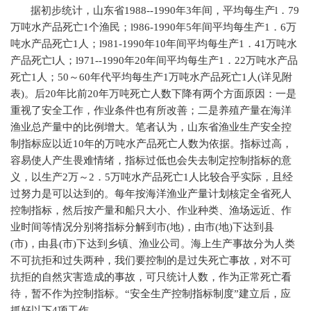
据初步统计，山东省
1988--1990
年
3
年间，平均每生产
l
．
79
万吨水产品死亡
1
个渔民；
l986-1990
年
5
年间平均每生产
1
．
6
万
吨水产品死亡
1
人；
l981-1990
年
10
年间平均每生产
1
．
41
万吨水
产品死亡
l
人；
l971--1990
年
20
年间平均每生产
1
．
22
万吨水产品
死亡
1
人；
50
～
60
年代平均每生产
1
万吨水产品死亡
1
人
(
详见附
表
)
。后
20
年比前
20
年万吨死亡人数下降有两个方面原因：一是
重视了安全工作，作业条件也有所改善；二是养殖产量在海洋
渔业总产量中的比例增大。笔者认为，山东省渔业生产安全控
制指标应以近
10
年的万吨水产品死亡人数为依据。指标过高，
容易使人产生畏难情绪，指标过低也会失去制定控制指标的意
义，以生产
2
万～
2
．
5
万吨水产品死亡
1
人比较合乎实际，且经
过努力是可以达到的。每年按海洋渔业产量计划核定全省死人
控制指标，然后按产量和船只大小、作业种类、渔场远近、作
业时间等情况分别将指标分解到市
(
地
)
，由市
(
地
)
下达到县
(
市
)
，由县
(
市
)
下达到乡镇、渔业公司。海上生产事故分为人类
不可抗拒和过失两种，我们要控制的是过失死亡事故，对不可
抗拒的自然灾害造成的事故，可只统计人数，作为正常死亡看
待，暂不作为控制指标。“安全生产控制指标制度”建立后，应
抓好以下
4
项工作。