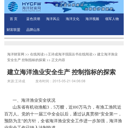
首 页
蓝色浪潮
海洋风云
海洋文化
海洋视频
领军人物
财富联盟
品牌山东
海洋财富网
>>
在线阅读
>>
王诗成海洋强国丛书在线阅读
>>
建立海洋渔业
安全生产 控制指标的探索
>> 正文内容
建立海洋渔业安全生产 控制指标的探索
来源:王诗成 发布时间：2015-05-21 04:06:08
一、海洋渔业安全状况
山东省有机动渔船
3
．
5
万艘，近
l00
万马力，有渔工渔民近
百万人。党的十一届三中全会以后，通过认真贯彻“安全第一，
预防为主”的方针，全省海洋渔业安全工作进一步加强，海洋渔
业安全工作已纳入法制轨道。