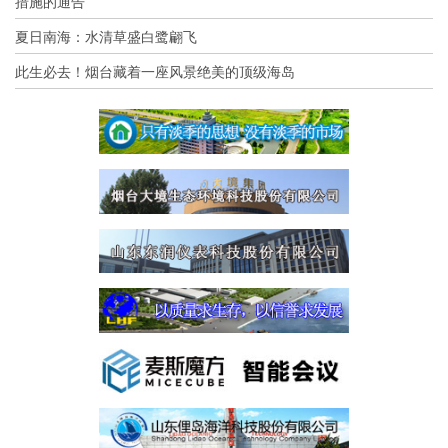
措施的通告
夏日南海：水清草盛白鹭翩飞
此生必去！烟台藏着一座风景绝美的顶级海岛