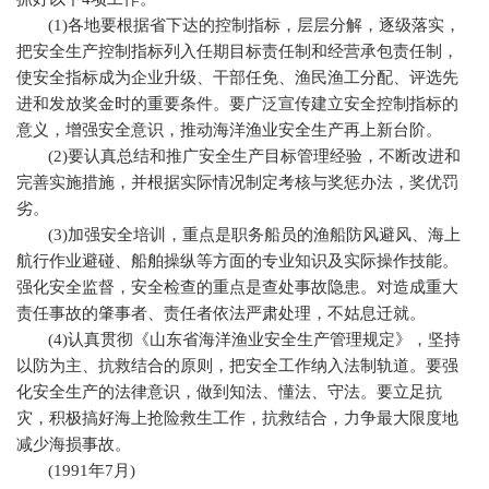
(1)
各地要根据省下达的控制指标，层层分解，逐级落实，
把安全生产控制指标列入任期目标责任制和经营承包责任制，
使安全指标成为企业升级、干部任免、渔民渔工分配、评选先
进和发放奖金时的重要条件。要广泛宣传建立安全控制指标的
意义，增强安全意识，推动海洋渔业安全生产再上新台阶。
(2)
要认真总结和推广安全生产目标管理经验，不断改进和
完善实施措施，并根据实际情况制定考核与奖惩办法，奖优罚
劣。
(3)
加强安全培训，重点是职务船员的渔船防风避风、海上
航行作业避碰、船舶操纵等方面的专业知识及实际操作技能。
强化安全监督，安全检查的重点是查处事故隐患。对造成重大
责任事故的肇事者、责任者依法严肃处理，不姑息迁就。
(4)
认真贯彻《山东省海洋渔业安全生产管理规定》，坚持
以防为主、抗救结合的原则，把安全工作纳入法制轨道。要强
化安全生产的法律意识，做到知法、懂法、守法。要立足抗
灾，积极搞好海上抢险救生工作，抗救结合，力争最大限度地
减少海损事故。
(1991
年
7
月
)