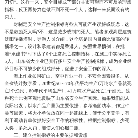
刀切”。这样一来，安全目标成了部分县市可望而不可及的理想
指标，反正再努力也做不到不死一个人，这样一来反而没有约
束力。
对制定安全生产控制指标有些人可能产生误解或疑虑，这
不是鼓励死人吗
?
不，这是减少或制约死人。笔者参观高层建筑
沈阳转播塔时，导游人员介绍，这个塔是国内目前比较高的转
播塔之一，设计和承建者都是香港人。按照世界惯例，在批
准“承建书”时下达了
6
个正常死亡控制指标，在施工中实际死亡
5
人。山东省大企业已实行多年安全生产控制指标，成为企业经
济目标不可缺少的组成部分，促进了安全工作的深入。
海上作业如同矿山、空中作业一样，不安全因素很多。从
全省统计数字看，
20
世纪
50
～
70
年代平均生产
l
万吨水产品就死
亡
l
个渔民，
80
年代平均生产
l
．
41
万吨水产品死亡
1
个渔民。这
种死亡比例客观地反映了山东省安全生产实际。如果我们能从
实际出发，以水产品产量为主要依据，参考渔船功率、作业种
类等因素，将大小单位放在同一起跑线上，便于公平竞争，有
利于调动各单位抓好安全工作的积极性。根据控制指标，少死
人奖，多死人罚，能使人们心服口服。
三、建立控制指标的主要依据和设想