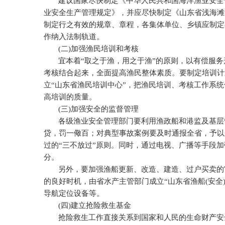
建议国家尽快制定《中华人民共和国海洋渔业安全
业安全生产管理规定》，并应尽快制定《山东省浅海滩
制定行之有效的规章、章程，各集体单位、乡镇应制定
作纳入法制轨道。
(
二
)
加强渔民培训和考核
宜本着“取之于渔，用之于渔”的原则，以有偿服
考核结合起来，全面提高渔民整体素质。要制定培训计
立“山东省渔民培训中心”，把渔民培训、考核工作系
高培训的质量。
(
三
)
加强安全的监督管理
各级渔业安全管理部门要利用渔政船和港监及基层
贷，罚一儆百；对典型事故案例要及时通报全省，予以
过的“三不放过”原则。同时，通过电视、广播等手段
分。
另外，要加强渔船更新、改造、建造、过户买卖的
的良好时机，由省水产主管部门成立“山东省渔船
(
安全
导航定位设备等。
(
四
)
建立抢险救生基金
抢险救生工作直接关系到国家和人民的生命财产安