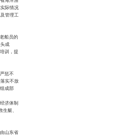
东省海洋渔
地实际情况
产及管理工
与老船员的
牵头成
强培训，提
要严惩不
不落实不放
要组成部
场经济体制
救生艇、
议由山东省