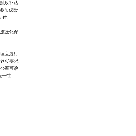
取财政补贴
已参加保险
支付。
实施强化保
，理应履行
，这就要求
办公室可改
统一性、