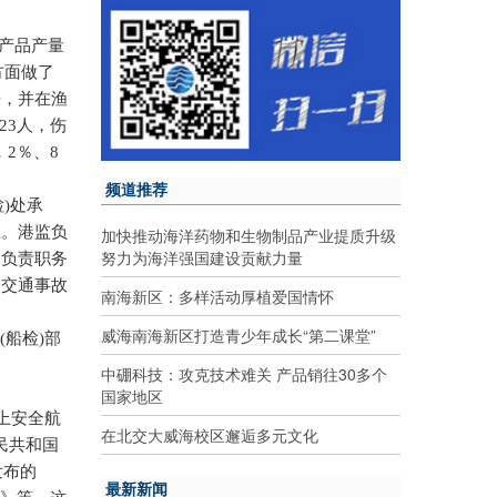
水产品产量
方面做了
来，并在渔
23
人，伤
．
2
％、
8
频道推荐
检
)
处承
生。港监负
加快推动海洋药物和生物制品产业提质升级
努力为海洋强国建设贡献力量
；负责职务
内交通事故
南海新区：多样活动厚植爱国情怀
威海南海新区打造青少年成长“第二课堂”
监
(
船检
)
部
中硼科技：攻克技术难关 产品销往30多个
国家地区
上安全航
在北交大威海校区邂逅多元文化
民共和国
发布的
最新新闻