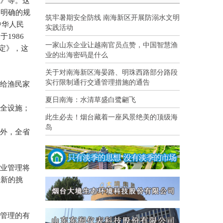
》等。这
细明确的规
筑牢暑期安全防线 南海新区开展防溺水文明
中华人民
实践活动
，于
1986
一家山东企业让越南官员点赞，中国智慧渔
定》，这
业的出海密码是什么
关于对南海新区海晏路、明珠西路部分路段
实行限制通行交通管理措施的通告
、给渔民家
夏日南海：水清草盛白鹭翩飞
安全设施；
此生必去！烟台藏着一座风景绝美的顶级海
岛
另外，全省
行业管理将
着新的挑
业管理的有