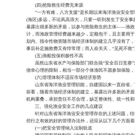
(
四
)
抢险救生经费无来源
“一方有难，八方支援”是长期以来海洋渔业安全
(
海区
)
多远，不论风高浪大，只要一听到发生了安全事
暴露出很多新的矛盾，以参与抢险救生的主体——渔政
计，而渔政管理经费越来越少，定额包干，且主要用于
划内、指令性物资随市场经济体制的建立几乎没有了，
事后补足施救费又有悖常理；而人命关天，“见死不救
(
五
)
渔船投保积极性不高
虽然山东省水产与保险部门联合搞“安全百日竞赛
侥幸心理的限制，相当一部分个体渔民不愿参加保险，
(
六
)
管理体制不适应市场经济形势
山东省海洋渔业管理职能，自建国以来一直由省、
前看，随着市场经济体制的建立，暴露出许多新的矛盾
机构重叠，承担责任不尽合理，缺乏整体性、统一性和
三、强化渔业安全工作的几点建议
针对山东省海洋渔业安全管理存在的上述问题，结
些行之有效的好的管理办法外，还应从以下几个方面着
(
一
)
把安全管理纳入法制轨道