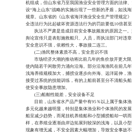
机组成，但山东省乃至我国渔业安全管理方面的法律、
设“海上山东”战略的实施出现了一些新的矛盾，如浅
规章。山东省的《山东省海洋渔业安全生产管理规定》
全违法行为比起破坏资源违法行为的罚款要低
10
倍甚至
执法不严肃是造成目前安全事故频发的原因之一。
舆论宣传只是表彰施救船只、人员，而执法部门对违章
安全意识不强，依赖性大，事故接二连三。
(
二
)
渔民整体素质不高，安全意识不强
市场经济大潮的推动将比前几年的鱼价放开更大限
使内陆若干闲散劳力涌向沿海。部分沿海渔民在前几年
浅海养殖规模加大，捕捞业逐步向外海、远洋延伸，渔
接受过系统的技能训练，有的上船前甚至分不清船头船
使安全事故隐患增加。
(
三
)
船舶性能差，安全设备不足
目前，山东省水产品产量中有
95
％以上属于集体渔
多元化越来越明显，特别是集体渔业和个体渔民的发展
船呈减少趋势，而尾挂机养殖船和小型捕捞船却一哄而
样，在养殖业逐渐由岸边拓展到较深的浅海，以及小型
现象有增无减，不安全因素大幅增加，导致安全事故不