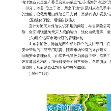
海洋渔业安全生产委员会牵头成立“山东省海洋渔业抢
一部分，本着“取之于渔、用之于渔”的原则从渔民手
的渔船，抢救费用由保险公司支付，奖励有功人员从“基
(
五
)
强化保险、增强自救能力
宜针对渔民对保险认识不足的问题，与省保险公司
险，全面增强抵御天灾人祸的能力，强化自救意识，最
(
六
)
建立适应市场经济的管理体制
山东省渔政、港监是两个相对独立的执法部门，而
安全管理的主管部门职责。随着市场经济的逐步建立，
理顺安全管理体制，由渔政代管改为渔监主管，渔政主
设在港监机构内，加强对安全的日常管理。各市
(
地
)
、
协调性，从而消除体制不顺带来的弊端。
(1994
年
1
月
)