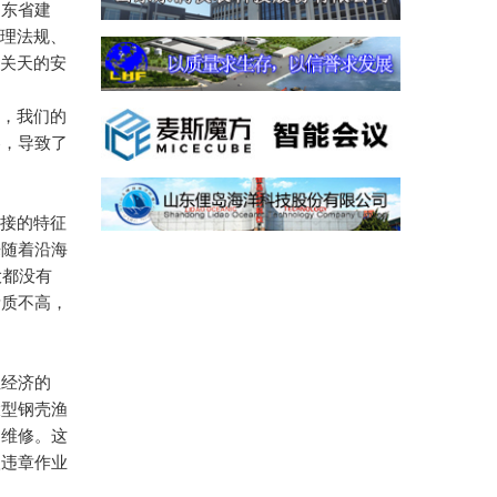
山东省建
管理法规、
命关天的安
助，我们的
容，导致了
直接的特征
来随着沿海
大都没有
素质不高，
业经济的
大型钢壳渔
的维修。这
级违章作业