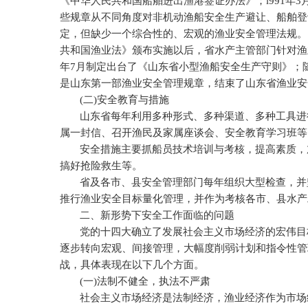
《中华人民共和国船舶进出渔港签证办法》；
l991
年
3
些规章从不同角度对非机动渔船安全生产避让、船舶登
定，但缺少一个综合性的、宏观的渔业安全管理法规。
共和国渔业法》颁布实施以后，省水产主管部门针对渔
年
7
月制定出台了《山东省小型渔船安全生产守则》；
是山东第一部渔业安全管理规章，结束了山东省渔业安
(
二
)
安全教育与措施
山东省每年利用多种形式、多种渠道、多种工具进
属一封信、召开渔民及家属座谈会、安全教育学习班等
安全措施主要抓船员技术培训与考核，提高素质，
搞好抢险救生等。
省及各市、县安全管理部门每年组织大型检查，并
推行渔业安全目标量化管理，并作为考核各市、县水产
二、新形势下安全工作面临的问题
党的十四大确立了发展社会主义市场经济的宏伟目
逐步转向宏观、间接管理，大幅度削弱计划和指令性管
战，具体表现在以下几个方面。
(
一
)
法制不健全，执法不严肃
社会主义市场经济是法制经济，渔业经济作为市场