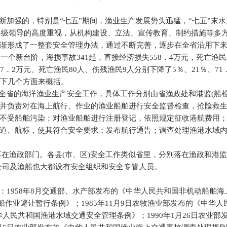
断加强的，特别是“七五”期间，渔业生产发展势头迅猛，“七五”末
各级领导的高度重视，从机构建设、立法、宣传教育、制约措施等多
渐形成了一整套安全管理办法，通过不断完善，逐步在全省沿用下
了一个新台阶，海损事故
341
起，直接经济损失
558
．
4
万元，死亡渔民
7
．
2
万元、死亡渔民
80
人、伤残渔民
9
人分别下降了
5
％、
21
％、
71
下几个方面来概括。
理全省的海洋渔业生产安全工作，具体工作分别由省渔政处和港监
(
船
并负责对在海上航行、作业的渔业船舶进行安全监督检查，抢险救
不受船舶污染；对渔业船舶进行注册登记，依照规定征收港航费用
道、航标，使其符合安全要求；发布航行通告；调查处理渔港水域
落在渔政部门。各县
(
市、区
)
安全工作类似省里，分别落在渔政和港
公司及渔船也大都设有安全组织和安全专管人员。
：
1958
年
8
月交通部、水产部发布的《中华人民共和国非机动船舶海
船作业避让暂行条例》；
1985
年
11
月
9
日农牧渔业部发布的《中华人
华人民共和国渔港水域交通安全管理条例》；
1990
年
1
月
26
日农业部