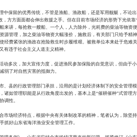
管理中保留的优秀传统，不管是渔船、渔政船，还是军用舰艇，不论
故，方方面面都会伸出救援之手。但在目前市场经济的形势下光依靠“
船来讲，每抢救一艘船、一个人，人力除外，光耗费的柴油等物资
资源管理，加之柴油等物资大幅涨价，施救后，有关部门只给予精
使经费紧张的渔政在抢险救生时步履维艰。被救单位本来处于危难
”又有违于社会主义人道主义精神。
”活动多次，加大宣传力度，促进渔民参加保险的自觉意识，但由于
减弱了对自然灾害的抵御力。
市、县的行政管理部门承担，沿用的是计划经济体制下的安全管理
，诸如管理职能是从行政角度出发的，基本上是“催耕催种”式管理
协调性。
合市场经济特点，根据中央有关体制改革的精神，笔者认为，除坚
手抓好山东省海洋渔业安全管理工作。