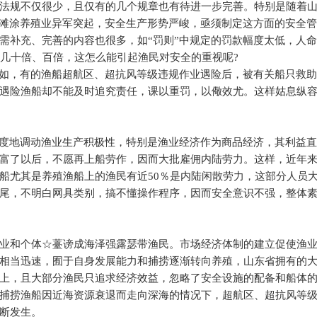
法规不仅很少，且仅有的几个规章也有待进一步完善。特别是随着
海滩涂养殖业异军突起，安全生产形势严峻，亟须制定这方面的安全
需补充、完善的内容也很多，如“罚则”中规定的罚款幅度太低，人
几十倍、百倍，这怎么能引起渔民对安全的重视呢
?
如，有的渔船超航区、超抗风等级违规作业遇险后，被有关船只救
遇险渔船却不能及时追究责任，课以重罚，以儆效尤。这样姑息纵
度地调动渔业生产积极性，特别是渔业经济作为商品经济，其利益
富了以后，不愿再上船劳作，因而大批雇佣内陆劳力。这样，近年
船尤其是养殖渔船上的渔民有近
50
％是内陆闲散劳力，这部分人员
尾，不明白网具类别，搞不懂操作程序，因而安全意识不强，整体
业和个体☆薹谤成海泽强露瑟带渔民。市场经济体制的建立促使渔
相当迅速，囿于自身发展能力和捕捞逐渐转向养殖，山东省拥有的
上，且大部分渔民只追求经济效益，忽略了安全设施的配备和船体
捕捞渔船因近海资源衰退而走向深海的情况下，超航区、超抗风等
断发生。