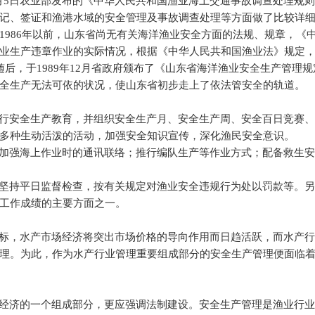
月
5
日农业部发布的《中华人民共和国渔业海上交通事故调查处理规则
记、签证和渔港水域的安全管理及事故调查处理等方面做了比较详
1986
年以前，山东省尚无有关海洋渔业安全方面的法规、规章，《
业生产违章作业的实际情况，根据《中华人民共和国渔业法》规定
随后，于
1989
年
12
月省政府颁布了《山东省海洋渔业安全生产管理规
全生产无法可依的状况，使山东省初步走上了依法管安全的轨道。
行安全生产教育，并组织安全生产月、安全生产周、安全百日竞赛
多种生动活泼的活动，加强安全知识宣传，深化渔民安全意识。
加强海上作业时的通讯联络；推行编队生产等作业方式；配备救生
坚持平日监督检查，按有关规定对渔业安全违规行为处以罚款等。
工作成绩的主要方面之一。
标，水产市场经济将突出市场价格的导向作用而日趋活跃，而水产
理。为此，作为水产行业管理重要组成部分的安全生产管理便面临
经济的一个组成部分，更应强调法制建设。安全生产管理是渔业行