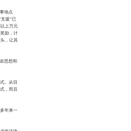
出事地点
支援”已
便以上万元
神奖励，计
关头，让其
小农思想和
模式。从目
方式，而且
持多年来一