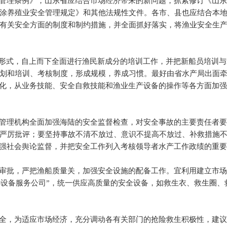
管理条例》，山东省应结合市场经济带来的新问题，抓紧修订《山
涂养殖业安全管理规定》和其他法规性文件。各市、县也应结合本
有关安全方面的制度和制约措施，并全面抓好落实，将渔业安全生
务形式，自上而下全面进行渔民新成分的培训工作，并把新船员培训
划和培训、考核制度，形成规模，养成习惯。最好由省水产局出面
统化，从业务技能、安全自救技能和渔业生产设备的操作等各方面加
管理机构全面加强海陆的安全监督检查，对安全事故的主要责任者
严厉批评；要坚持事故不清不放过、意识不提高不放过、补救措施
加强社会舆论监督，并把安全工作列入考核领导者水产工作政绩的重
审批，严把渔船质量关，加强安全设施的配备工作。宜利用建立市
)
设备服务公司”，统一供应高质量的安全设备，如救生衣、救生圈、
全，为适应市场经济，充分调动各有关部门的抢险救生积极性，建