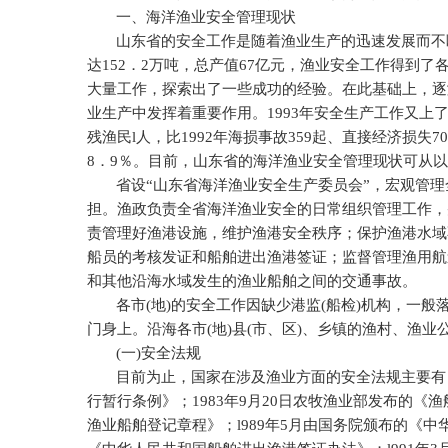
一、海洋渔业安全管理现状
山东省的安全工作是随着渔业生产的迅速发展而不
达
152
．
2
万吨，总产值
67
亿元，渔业安全工作得到了
大量工作，探索出了一些成功的经验。在此基础上，逐
业生产中发挥着重要作用。
1993
年安全生产工作又上
残渔民
l
人，比
1992
年海损事故
359
起、直接经济损失
70
8
．
9
％。目前，山东省的海洋渔业安全管理现状可从以
省设“山东省海洋渔业安全生产委员会”，宏观管
担。渔政负责全省海洋渔业安全的日常组织管理工作，
责管理好渔港设施，维护渔港安全秩序；保护渔港水域
船员的考核发证和船舶进出渔港签证；监督管理渔用航
和其他沿海水域发生的渔业船舶之间的交通事故。
各市
(
地
)
的安全工作因缺少港监
(
船检
)
机构，一般
门身上。沿海各市
(
地
)
县
(
市、区
)
、乡镇的渔村、渔业
(
一
)
安全法规
目前为止，国家在涉及渔业方面的安全法规主要有
行暂行条例》；
1983
年
9
月
20
日农牧渔业部发布的《渔
渔业船舶登记章程》；
l989
年
5
月由国务院颁布的《中