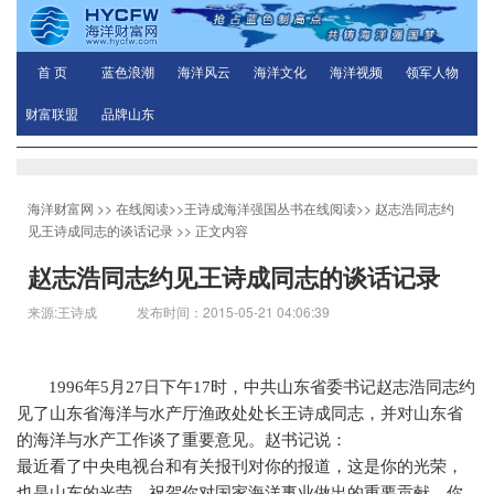
首 页
蓝色浪潮
海洋风云
海洋文化
海洋视频
领军人物
财富联盟
品牌山东
海洋财富网
>>
在线阅读
>>
王诗成海洋强国丛书在线阅读
>>
赵志浩同志约
见王诗成同志的谈话记录
>> 正文内容
赵志浩同志约见王诗成同志的谈话记录
来源:王诗成 发布时间：2015-05-21 04:06:39
1996
年
5
月
27
日下午
17
时，中共山东省委书记赵志浩同志约
见了山东省海洋与水产厅渔政处处长王诗成同志，并对山东省
的海洋与水产工作谈了重要意见。赵书记说：
最近看了中央电视台和有关报刊对你的报道，这是你的光荣，
也是山东的光荣，祝贺你对国家海洋事业做出的重要贡献。你