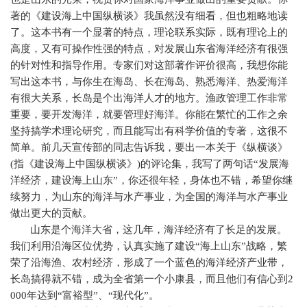
著的《建设海上中国纵横谈》我虽然没有细看，但也粗略地读
了。这本书有一个显著的特点，理论联系实际，既有理论上的
高度，又有可操作性强的特点，对发展山东省海洋经济有很强
的针对性和指导作用。专家们对这部著作评价很高，我想你能
写出这本书，与你生在海岛、长在海岛、熟悉海洋、热爱海洋
有很大关系，长岛是个出海洋人才的地方。渔政管理工作非常
重要，要开发海洋，就要管理好海洋。你能在繁忙的工作之余
坚持搞学术理论研究，而且能写出有科学价值的专著，这很不
简单。前几天宣传部的同志告诉我，要出一本关于《纵横谈》
(
指《建设海上中国纵横谈》
)
的评论集，我写了两句话“发展海
洋经济，建设海上山东”，你还很年轻，身体也不错，希望你继
续努力，为山东的海洋与水产事业，为全国的海洋与水产事业
做出更大的贡献。
山东是个海洋大省，这几年，海洋经济有了长足的发展。
我们利用沿海区位优势，认真实施了建设“海上山东”战略，繁
荣了沿海渔、农村经济，形成了一个蓝色的海洋经济产业带，
长岛搞得就不错，成为全省第一个小康县，而且他们有信心到
2
000
年达到“富裕型”、“现代化”。