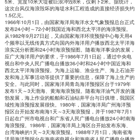
5米、宽度10米大堤被巨浪冲毁8米，仅剩下2米。据统计，
这次台风仅海浪毁坏的海堤水利工程造成的直接经济损失约
1.5亿元。
1966年10月1日，由国家海洋局海洋水文气象预报总台正式
发布24小时～72小时我国近海和西北太平洋的海浪预报。
从1982年9月27日起，又由国家海洋环境预报中心每天用4
个频率以无线传真方式向国内外海洋用户播放西北太平洋海
浪实况分析图和24小时海浪预报图。随着海洋事业的发展，
应广大海洋用户的要求，于1986年7月1日起，通过中央电
视台和中央人民广播电台播放36小时和24小时中国近海和
西北太平洋海浪预报。为海上运输、渔业生产、海上石油开
发和海上军事活动等提供了重要的信息，保障了海上生产的
安全。与此同时，国家海洋局青岛海洋预报区台于1979年
发布1天～3天渤海、黄海海浪预报。随着海洋油气开发的蓬
勃发展，海上作业的船舶和石油钻井平台与日俱增，我国区
域性海浪预报发展很快。1980年，国家海洋局广州海洋预
报区台开始发布南海1天～3天海浪预报，并于1987年7月1
日起在广州市电视台和广东省人民广播电台播放24小时南海
海浪预报。1986年，国家海洋局上海区台开始发布东海、
台湾海峡的1天～3天海浪预报。1988年7月1日，海南省海
洋局海洋预报台在海南省电视台和海南省人民广播电台播放