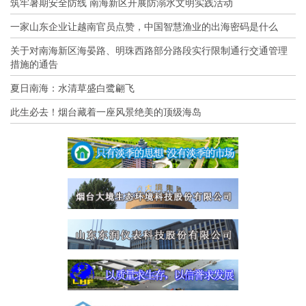
筑牢暑期安全防线 南海新区开展防溺水文明实践活动
一家山东企业让越南官员点赞，中国智慧渔业的出海密码是什么
关于对南海新区海晏路、明珠西路部分路段实行限制通行交通管理
措施的通告
夏日南海：水清草盛白鹭翩飞
此生必去！烟台藏着一座风景绝美的顶级海岛