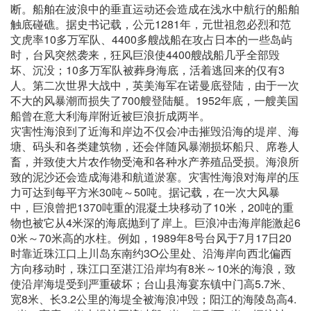
断。船舶在波浪中的垂直运动还会造成在浅水中航行的船舶
触底碰礁。据史书记载，公元1281年，元世祖忽必烈和范
文虎率10多万军队、4400多艘战船在攻占日本的一些岛屿
时，台风突然袭来，狂风巨浪使4400艘战船几乎全部毁
坏、沉没；10多万军队被葬身海底，活着逃回来的仅有3
人。第二次世界大战中，英美海军在诺曼底登陆，由于一次
不大的风暴潮而损失了700艘登陆艇。1952年底，一艘美国
船曾在意大利海岸附近被巨浪折成两半。
灾害性海浪到了近海和岸边不仅会冲击摧毁沿海的堤岸、海
塘、码头和各类建筑物，还会伴随风暴潮损坏船只、席卷人
畜，并致使大片农作物受淹和各种水产养殖品受损。海浪所
致的泥沙还会造成海港和航道淤塞。灾害性海浪对海岸的压
力可达到每平方米30吨～50吨。据记载，在一次大风暴
中，巨浪曾把1370吨重的混凝土块移动了10米，20吨的重
物也被它从4米深的海底抛到了岸上。巨浪冲击海岸能激起6
0米～70米高的水柱。例如，1989年8号台风于7月17日20
时靠近珠江口上川岛东南约3O公里处、沿海岸向西北偏西
方向移动时，珠江口至湛江沿岸均有8米～10米的海浪，致
使沿岸海堤受到严重破坏；台山县海宴东镇中门高5.7米、
宽8米、长3.2公里的海堤全被海浪冲毁；阳江的海陵岛高4.