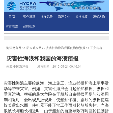
首 页
蓝色浪潮
海洋风云
海洋文化
海洋视频
领军人物
财富联盟
品牌山东
海洋财富网
>>
防灾减灾网
>>
灾害性海浪和我国的海浪预报
>> 正文内容
灾害性海浪和我国的海浪预报
来源:中国海洋报 发布时间：2015-05-21 00:46:04
灾害性海浪主要给航海、海上施工、渔业捕捞和海上军事活
动等带来灾害。例如，灾害性海浪会引起船舶横摇、纵摇和
垂直运动。横摇的最大危险在于船舶自由摇摆周期与波浪周
期相近时，会出现共振现象，使船舶倾覆。剧烈的纵摇使螺
旋桨露出水面，使机器不能正常工作而引起船舶失控。当海
浪波长与船长相近时，由于船舶的自重导致万吨巨轮拦腰折