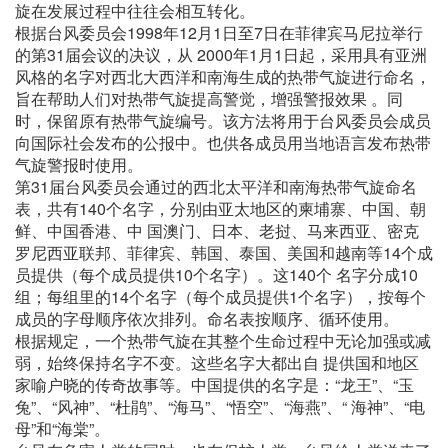
旋在发展过程中往往会相互转化。
根据台风委员会1998年12月1日至7日在菲律宾马尼拉举行
的第31届会议的决议，从 2000年1月1日起，采用具有亚洲
风格的名字对西北大西洋和南海生成的热带气旋进行命名，
旨在帮助人们对热带气旋提高警觉，增强警报效果 。同
时，保留原有热带气旋编号。该方法将用于台风委员会成员
向国际社会发布的公报中。也供各成员用当地语言发布热带
气旋警报时使用。
第31届台风委员会通过的西北太平洋和南海热带气旋命名
表，共有140个名字，分别由亚太地区的柬埔寨、中国、朝
鲜、中国香港、中 国澳门、日本、老挝、马来西亚、密克
罗尼西亚联邦、菲律宾、韩国、泰国、美国和越南等14个成
员提供（每个成员提供10个名字）。这140个 名字分成10
组；每组里的14个名字（每个成员提供1个名字），按每个
成员的字母顺序依次排列。命名表按顺序、循环使用。
根据规定，一个热带气旋在其整个生命过程中无论加强或减
弱，始终保持名字不变。这些名字大都出自 提供国和地区
家喻户晓的传奇故事等。中国提供的名字是：“龙王”、“玉
兔”、“风神”、“杜鹃”、“海马”、“悟空”、“海燕”、“ 海神”、“电
母”和“海棠”。