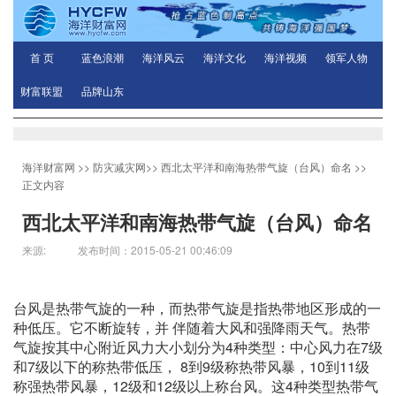
首 页
蓝色浪潮
海洋风云
海洋文化
海洋视频
领军人物
财富联盟
品牌山东
海洋财富网
>>
防灾减灾网
>>
西北太平洋和南海热带气旋（台风）命名
>>
正文内容
西北太平洋和南海热带气旋（台风）命名
来源: 发布时间：2015-05-21 00:46:09
台风是热带气旋的一种，而热带气旋是指热带地区形成的一
种低压。它不断旋转，并 伴随着大风和强降雨天气。热带
气旋按其中心附近风力大小划分为4种类型：中心风力在7级
和7级以下的称热带低压， 8到9级称热带风暴，10到11级
称强热带风暴，12级和12级以上称台风。这4种类型热带气