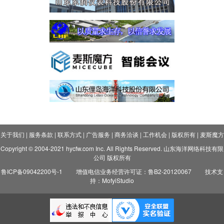
关于我们
|
服务条款
|
联系方式
|
广告服务
|
商务洽谈
|
工作机会
|
版权所有
|
麦斯魔方
Copyright © 2004-2021 hycfw.com Inc. All Rights Reserved. 山东海洋网络科技有限
公司 版权所有
鲁ICP备09042200号-1
增值电信业务经营许可证：鲁B2-20120067
技术支
持：MofyiStudio