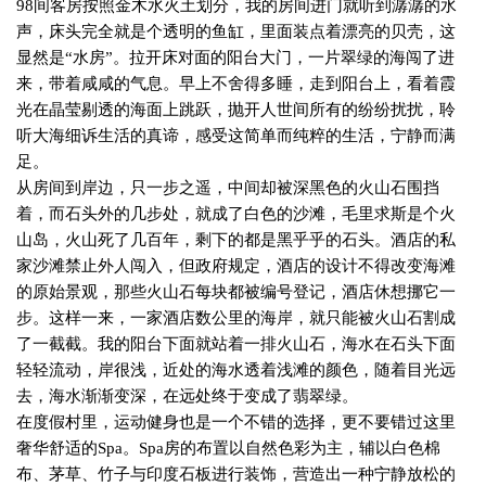
98
间客房按照金木水火土划分，我的房间进门就听到潺潺的水
声，床头完全就是个透明的鱼缸，里面装点着漂亮的贝壳，这
显然是“水房”。拉开床对面的阳台大门，一片翠绿的海闯了进
来，带着咸咸的气息。早上不舍得多睡，走到阳台上，看着霞
光在晶莹剔透的海面上跳跃，抛开人世间所有的纷纷扰扰，聆
听大海细诉生活的真谛，感受这简单而纯粹的生活，宁静而满
足。
从房间到岸边，只一步之遥，中间却被深黑色的火山石围挡
着，而石头外的几步处，就成了白色的沙滩，毛里求斯是个火
山岛，火山死了几百年，剩下的都是黑乎乎的石头。酒店的私
家沙滩禁止外人闯入，但政府规定，酒店的设计不得改变海滩
的原始景观，那些火山石每块都被编号登记，酒店休想挪它一
步。这样一来，一家酒店数公里的海岸，就只能被火山石割成
了一截截。我的阳台下面就站着一排火山石，海水在石头下面
轻轻流动，岸很浅，近处的海水透着浅滩的颜色，随着目光远
去，海水渐渐变深，在远处终于变成了翡翠绿。
在度假村里，运动健身也是一个不错的选择，更不要错过这里
奢华舒适的
Spa
。
Spa
房的布置以自然色彩为主，辅以白色棉
布、茅草、竹子与印度石板进行装饰，营造出一种宁静放松的