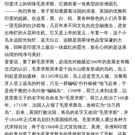
印度洋上的明珠毛里求斯。它拥有着一张典型的非洲面孔
———热烈奔放，骨子里却透露着法国的浪漫、英国的优雅和
印度的妩媚。在这里，黑、白、棕、黄各种肤色的人们共享着
一望无际的白沙碧海，几百年来不同文化在此交融撞击，迸发
出绚烂的火花和生机。它又是上帝的宠儿，年复一年，这个小
岛永远阳光灿烂，蓝天白云。远眺是翡翠绿色晶莹深邃的大
海，回眸是印度洋上最后一抹嫣红的霞光，留在心间的是这座
仙境的纯净与美好。
斐斐说，要了解毛里求斯，必须先对她最近
500
年的发展史有概
念式的认识，毛里求斯原本是个由火山喷发形成的岛屿，岛上
到处是原始森林。在
1505
年以前，岛上还是荒无人烟。当葡萄
牙人登上该岛的时候，只见一群蝙蝠“扑扑棱棱”地飞起来，于
是他干脆把小岛叫做“蝙蝠岛”。
1598
年，荷兰人来到这里，以
莫里斯王子的名字给岛命名为“毛里求斯”。荷兰人统治了
100
多
年。
1715
年，法国人占领了毛里求斯岛，改称它为“法兰西
岛”。后来，英国打败法国，将岛的名字又改回“毛里求斯”，并
于
1814
年正式将岛划归为英国殖民地。毛里求斯人通过各种方
式求得自治，终于在
1968
年正式宣告独立。美洲、非洲和印度
的奴隶与劳工都为毛里求斯岛的垦殖和开发做出了贡献，还有