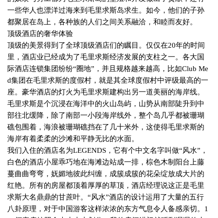
一些华人也漂洋过海来到毛里求斯岛求生。如今，他们的子孙
都聚居在岛上，各种族的人们之间关系融洽，和睦而友好。
顶级酒店的奢华体验
顶级的美景得到了全球顶级酒店们的瞩目。仅仅在
20
年的时间
里，酒店业已经成为了毛里求斯经济发展的支柱之一。各大国
际酒店连锁集团纷纷“圈地”，并且规格越来越高，比如
Club Me
d
集团在毛里求斯的度假村，就是其全球度假村中评级最高的一
座。豪华酒店的灯火为毛里求斯建构出另一道美丽的海岸线。
毛里求斯是个沉浸在海洋中的火山岛屿，山势从南部陡升到中
部往北缓降，除了南部一小段海岸线外，整个岛几乎都被珊瑚
礁包围着，海浪被珊瑚礁挡在了几十米外，这使得毛里求斯的
海岸有着柔柔的沙滩和平静无比的水面。
我们入住的酒店名为
LEGENDS
，它有个中文名字叫做“风水”，
白色的酒店小屋乖巧地在海滩边站成一排，棕色木制阳台上藤
蔓曲曲弯弯，妩媚地彼此纠缠，成簇成簇的花朵绽放成大片的
红艳。所有的房屋都顶着厚厚的草顶，酒店经理说这正是毛里
求斯大名鼎鼎的甘蔗叶。“风水”酒店的设计运用了大量的五行
八卦原理，对于中国游客这样浓浓的东方气息令人备感亲切。
1