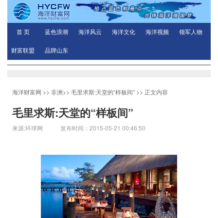
首 页
蓝色浪潮
海洋风云
海洋文化
海洋视频
领军人物
财富联盟
品牌山东
海洋财富网
>>
非洲
>>
毛里求斯:天堂的“样板间”
>> 正文内容
毛里求斯:天堂的“样板间”
来源:环球网 发布时间：2015-05-21 00:46:50