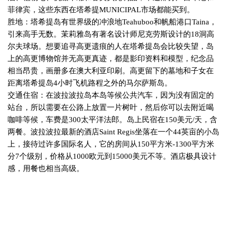
菲律宾，这些东西在塔希提
MUNICIPAL
市场都能买到。
胜地：塔希提岛有世界级的冲浪地
Teahuboo
和帆船港口
Taina
，
引来高手无数。茉莉雅岛有著名设计师尼克劳斯设计的
18
洞高
尔夫球场。想要追寻高更遗痕的人在塔希提岛会比较失望，岛
上的高更博物馆并无高更真迹，都是影印资料和模型，纪念品
相当昂贵，画册多在澳大利亚印刷。高更留下的墓地和子女在
距离塔希提岛
4
小时飞机路程之外的马尔萨斯岛。
交通住宿：在波拉波拉岛本岛等候公共汽车，因为没有固定的
站台，所以需要在公路上放置一片树叶，然后你可以去附近喝
咖啡等候，车费是
300
太平洋法郎。岛上民宿在
150
美元
/
天，含
两餐。波拉波拉最新的酒店
Saint Regis
坐落在一个
44
英亩的小岛
上，接待过许多国际名人，它的房间从
150
平方米
-1300
平方米
分
7
个级别，价格从
1000
欧元到
15000
美元不等。酒店极具设计
感，用餐也相当高级。