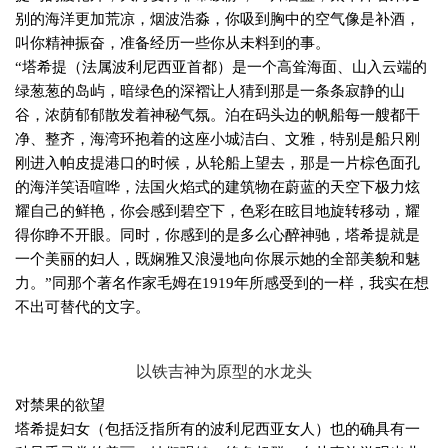
别的海洋更加荒凉，烟波浩淼，你吸到胸中的空气像是补酒，
叫你精神振奋，准备经历一些你从未料到的事。
“塔希提（法属波利尼西亚首都）是一个高耸海面、山入云端的
绿葱葱的岛屿，暗绿色的深褶让人猜到那是一条条寂静的山
谷，浓荫郁郁散发着神秘气氛。泊在码头边的帆船每一艘都干
净、整齐，海湾环抱着的这座小城洁白、文雅，特别是船只刚
刚进入帕皮提港口的时候，从轮船上望去，那是一片棕色面孔
的海洋笑语喧哗，法国火焰式的建筑物在蔚蓝的天空下极力炫
耀自己的鲜艳，你会感到碧空下，色彩在眩目地旋转移动，耀
得你睁不开眼。同时，你感到的是多么心醉神驰，塔希提就是
一个美丽的妇人，既娴雅又浪漫地向你展示她的全部美貌和魅
力。”同那个著名作家毛姆在
1919
年所感受到的一样，我实在想
不出可替代的文字。
以铁吉神为原型的水龙头
对禁果的欲望
塔希提妇女（包括泛指所有的波利尼西亚女人）也的确具有一