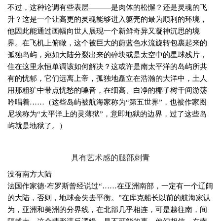
不过，这种论调有些表层———是肉体的松懈？还是灵魂的飞
升？这是一个让高更的灵魂能够进入躯壳的最为顺利的环境，
他因此能通过画幅向世人展现一个新鲜奇异又凝神沉思的境
界。在飞机上俯瞰，这个被巨大的蔚蓝色水流旋转包裹起来的
孤独岛屿，宛如大陆分裂出来的碎块或是太空中的星球残片，
住在这里永恒单调该如何解决？这或许是南太平洋的岛屿所共
有的忧郁，它们远离上帝，孤独地矗立在浩瀚的大洋中，土人
用那粗犷中带点忧愁的嗓音，在细高、白净的椰子树干间游荡
吟唱着……（这些岛屿被航海家称为“第五世界”，也被作家图
尼埃称为“太平洋上的灵薄狱”，意即地狱的边界，过了这些岛
屿就是地狱了。）
具有艺术感的腿部刺青
没有南方大陆
法国作家德·布罗斯曾经说过“……在亚洲南部，一定有一个辽阔
的大陆，否则，地球会失去平衡。”在库克船长以前的航海家认
为，亚洲和美洲的分界线，在北部几乎相连，可是越往南，间