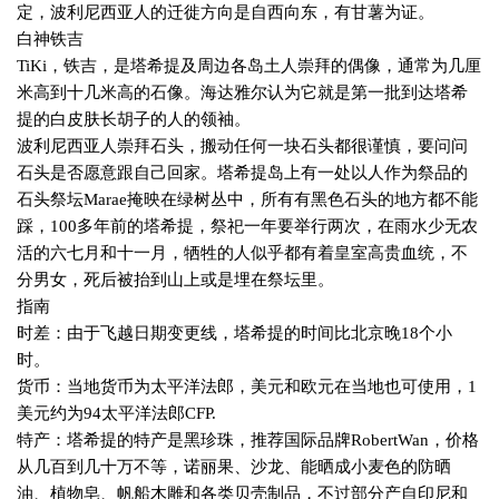
定，波利尼西亚人的迁徙方向是自西向东，有甘薯为证。
白神铁吉
TiKi
，铁吉，是塔希提及周边各岛土人崇拜的偶像，通常为几厘
米高到十几米高的石像。海达雅尔认为它就是第一批到达塔希
提的白皮肤长胡子的人的领袖。
波利尼西亚人崇拜石头，搬动任何一块石头都很谨慎，要问问
石头是否愿意跟自己回家。塔希提岛上有一处以人作为祭品的
石头祭坛
Marae
掩映在绿树丛中，所有有黑色石头的地方都不能
踩，
100
多年前的塔希提，祭祀一年要举行两次，在雨水少无农
活的六七月和十一月，牺牲的人似乎都有着皇室高贵血统，不
分男女，死后被抬到山上或是埋在祭坛里。
指南
时差：由于飞越日期变更线，塔希提的时间比北京晚
18
个小
时。
货币：当地货币为太平洋法郎，美元和欧元在当地也可使用，
1
美元约为
94
太平洋法郎
CFP.
特产：塔希提的特产是黑珍珠，推荐国际品牌
RobertWan
，价格
从几百到几十万不等，诺丽果、沙龙、能晒成小麦色的防晒
油、植物皂、帆船木雕和各类贝壳制品，不过部分产自印尼和