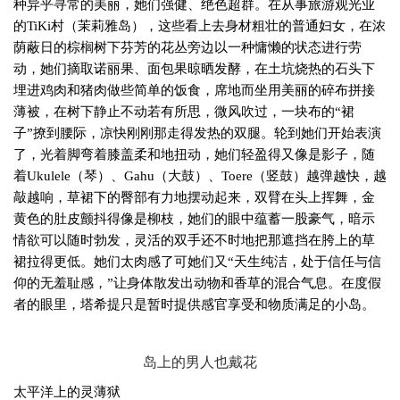
种异乎寻常的美丽，她们强健、绝色超群。在从事旅游观光业
的
TiKi
村（茉莉雅岛），这些看上去身材粗壮的普通妇女，在浓
荫蔽日的棕榈树下芬芳的花丛旁边以一种慵懒的状态进行劳
动，她们摘取诺丽果、面包果晾晒发酵，在土坑烧热的石头下
埋进鸡肉和猪肉做些简单的饭食，席地而坐用美丽的碎布拼接
薄被，在树下静止不动若有所思，微风吹过，一块布的“裙
子”撩到腰际，凉快刚刚那走得发热的双腿。轮到她们开始表演
了，光着脚弯着膝盖柔和地扭动，她们轻盈得又像是影子，随
着
Ukulele
（琴）、
Gahu
（大鼓）、
Toere
（竖鼓）越弹越快，越
敲越响，草裙下的臀部有力地摆动起来，双臂在头上挥舞，金
黄色的肚皮颤抖得像是柳枝，她们的眼中蕴蓄一股豪气，暗示
情欲可以随时勃发，灵活的双手还不时地把那遮挡在胯上的草
裙拉得更低。她们太肉感了可她们又“天生纯洁，处于信任与信
仰的无羞耻感，”让身体散发出动物和香草的混合气息。在度假
者的眼里，塔希提只是暂时提供感官享受和物质满足的小岛。
岛上的男人也戴花
太平洋上的灵薄狱