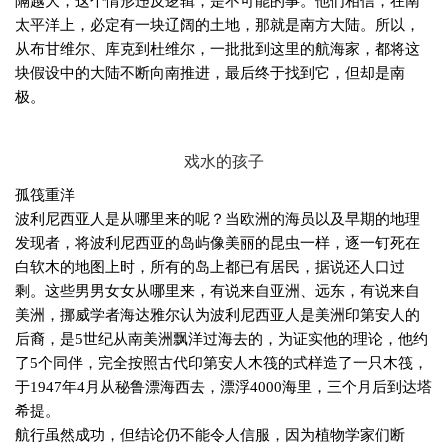
隔越大，这个情形违反逻辑，是不可能的事。他们相信，在南
太平洋上，必定有一块辽阔的土地，那就是南方大陆。所以，
从布甘维尔、库克到杜维尔，一批批到这里的航海家，都将这
块假设中的大陆不断向南推进，最后终于找到它，但却是南
极。
戏水的孩子
孤筏重洋
波利尼西亚人是从哪里来的呢？当欧洲的海员以及早期的地理
发现者，将波利尼西亚的岛屿像美丽的昆虫一样，逐一钉死在
白软木的地图上时，所有的岛上都已有居民，据说还人口过
剩。这些男男女女从哪里来，有说来自亚洲、远东，有说来自
美洲，挪威学者海达雅尔认为波利尼西亚人是美洲印第安人的
后裔，是
5
世纪从南美洲飘洋过海去的，为证实他的理论，他约
了
5
个同伴，完全按照古代印第安人木筏的式样造了一只木筏，
于
1947
年
4
月从秘鲁漂海西去，漂浮
4000
海里，三个月后到达塔
希提。
航行虽然成功，但结论仍不能令人信服，因为植物学家们断