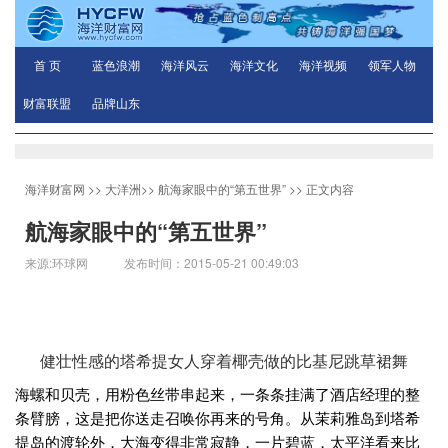
首 页
蓝色浪潮
海洋风云
海洋文化
海洋视频
领军人物
财富联盟
品牌山东
海洋财富网
>>
大洋洲
>>
航海家眼中的“第五世界”
>> 正文内容
航海家眼中的“第五世界”
来源:环球网 发布时间：2015-05-21 00:49:03
健壮性感的塔希提女人穿着椰壳做的比基尼跳草裙舞
海螺和贝壳，用粉色丝带串起来，一条条挂满了酒店经理的整
条臂膀，这是把你送走召唤你再来的号角。从茉莉雅岛到塔希
提岛的渡轮外，大海变得非常寂静，一片碧蓝，太平洋看来比