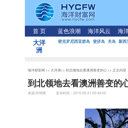
首 页
蓝色浪潮
海洋风云
海
大洋
密克罗尼西亚群岛
斐济岛
关岛
新西
洲
海洋财富网
>>
大洋洲
>>
到北领地去看澳洲善变的心
>> 正文内容
到北领地去看澳洲善变的
来源:环球网 发布时间：2015-05-21 00:49:05