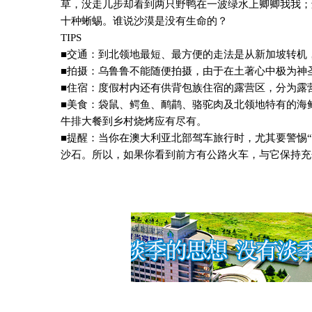
草，没走几步却看到两只野鸭在一波绿水上卿卿我我；
十种蜥蜴。谁说沙漠是没有生命的？
TIPS
■交通：到北领地最短、最方便的走法是从新加坡转机
■拍摄：乌鲁鲁不能随便拍摄，由于在土著心中极为神
■住宿：度假村内还有供背包族住宿的露营区，分为露
■美食：袋鼠、鳄鱼、鸸鹋、骆驼肉及北领地特有的海
牛排大餐到乡村烧烤应有尽有。
■提醒：当你在澳大利亚北部驾车旅行时，尤其要警惕“
沙石。所以，如果你看到前方有公路火车，与它保持充