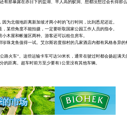
还有那暴露在赤日下的盐湖、半人高的蚁洞、想都没想过会长得那
，因为北领地距离新加坡才两小时的飞行时间，比到悉尼还近。
圣，某些角度不能拍摄，一定要听取国家公园工作人员的指令。
营小木屋和帐篷区两种。游客还可以租住房车。
鲜珍珠龙鱼值得一试。艾尔斯岩度假村的几家酒店内都有风格各异的
公路火车”。这些运输卡车可达
50
米长，通常在驶过时都会扬起满天
分的距离。超车时前方至少要有
1
公里没有其他车辆。