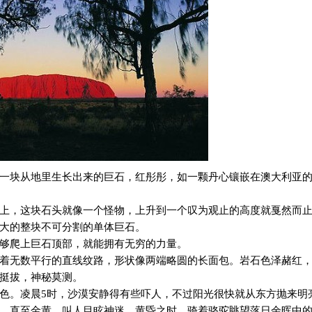
一块从地里生长出来的巨石，红彤彤，如一颗丹心镶嵌在澳大利亚
上，这块石头就像一个怪物，上升到一个叹为观止的高度就戛然而
大的整块不可分割的单体巨石。
够爬上巨石顶部，就能拥有无穷的力量。
着无数平行的直线纹路，形状像两端略圆的长面包。岩石色泽赭红
挺拔，神秘莫测。
色。凌晨
5
时，沙漠安静得有些吓人，不过阳光很快就从东方抛来明
、直至金黄，叫人目眩神迷。黄昏之时，骑着骆驼眺望落日余晖中