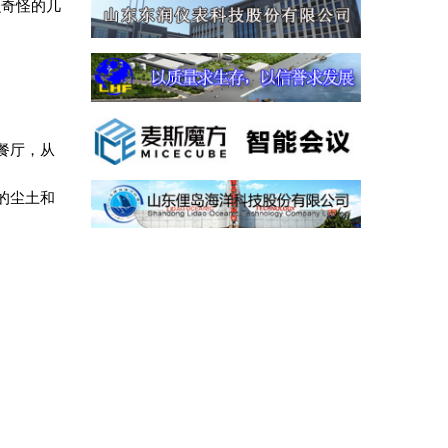
么奇怪的几
餐厅，从
的尘土和