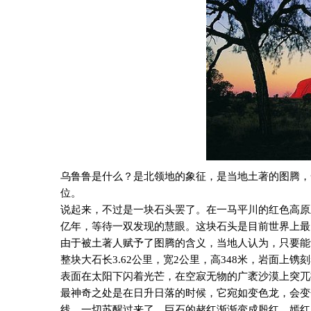
乌鲁鲁是什么？是北领地的象征，是当地土著的图腾，
位。
说起来，不过是一块石头罢了。在一马平川的红色高原
亿年，等待一双发现的慧眼。这块石头是目前世界上最
由于被土著人赋予了图腾的含义，当地人认为，只要能
整块大石长
3.62
公里，宽
2
公里，高
348
米，岩面上镌刻
表面在太阳下闪着光芒，在空寂无物的广袤沙漠上突兀
最神奇之处是在日升日落的时候，它宛如变色龙，会变
线，一切苏醒过来了。巨石的赭红渐渐变成殷红、嫣红