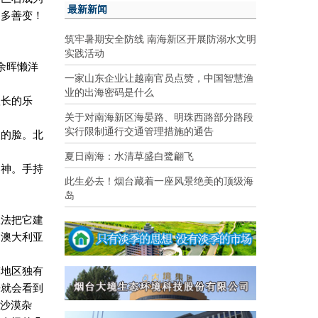
最新新闻
它多善变！
筑牢暑期安全防线 南海新区开展防溺水文明
实践活动
余晖懒洋
一家山东企业让越南官员点赞，中国智慧渔
业的出海密码是什么
很长的乐
关于对南海新区海晏路、明珠西路部分路段
实行限制通行交通管理措施的通告
人的脸。北
夏日南海：水清草盛白鹭翩飞
凝神。手持
此生必去！烟台藏着一座风景绝美的顶级海
岛
想法把它建
为澳大利亚
漠地区独有
来就会看到
的沙漠杂