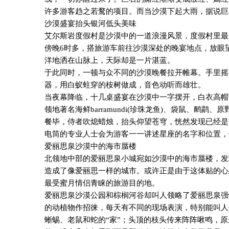
许多游客趋之若鹜的项目。而当沙漠下起大雨，据说巨
沙漠盛宴抬头银河低头美味
艾尔斯岩度假村是沙漠中的一道浪漫风景，度假村里最
傍晚
6
时多，搭旅游车前往沙漠深处的晚宴地点，放眼
洋地洒在山脉上，天际却是一片湛蓝。
于此同时，一顿与众不同的沙漠晚餐拉开帷幕。手里摇
器，用白蚁蛀穿的桉树做成，音色动听而雄壮。
当夜幕降临，十几桌盛宴在沙漠中一字摆开，白衣高帽
领地著名海鲜
barramundi(
珍珠龙鱼
)
、袋鼠、鸸鹋、原
餐毕，侍者吹熄蜡烛，抬头仰望苍穹，恍然发现已经是
电筒的专业人士会为游客一一讲述星座的名字和位置，
爱丽思泉沙漠中的海市蜃楼
北领地中部的爱丽思泉小城宛如沙漠中的海市蜃楼，发
造成了像爱丽思一样的城市。或许正是由于这体贴的心
最受蜜月情侣青睐的旅游目的地。
爱丽思泉沙漠公园和棕榈河谷却叫人领略了爱丽思泉强
的动植物作招徕，每天有不同的现场表演，特别能叫人
蜥蜴、老鼠和蛇的“家”；头顶的枝头传来阵阵啾鸣，