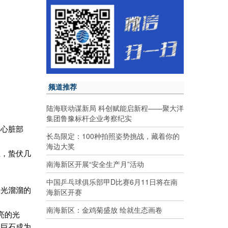
频道推荐
陆海联动谋新局 科创赋能启新程——聚大洋
集团鲁豫标杆企业考察纪实
的心脏部
长岛限定：100种拍照姿势挑战，藏着你的
海边大奖
止，蛰伏几
南海新区开展“安全生产月”活动
中国乒乓球俱乐部甲D比赛6月11日将在南
，光溜溜的
海新区开赛
南海新区：金鸡菊盛放 绘就生态画卷
亮的光
的巨石成为