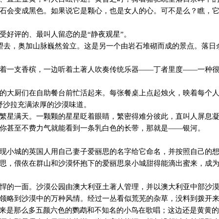
石会变成黑色。如果说它是颗心，也是女人的心。可不是么？瞧，
受好评的、最叫人留恋的是“静夜观星”。
望去，奥加山脉巍然耸立。这是另一个由岩石堆砌而成的景点。落日
着一支香槟，一边听着土著人吹奏传统乐器——丁者里度——一种
的大厨们在自助餐台前忙活起来。每张餐桌上点起烛火，映着每个
野沙拉充满浓厚的沙漠味道。
繁星满天。一颗颗的星星眨着眼睛，繁密得难分彼此，直叫人屏息
你甚至不费力气就能看到一条乳白色的长带，那就是——银河。
现小城的英国人用自己妻子爱丽思的名字给它命名，并按照自己的
思，偎依在群山和沙漠怀抱下的爱丽思泉小城甜得能滴出蜜来，成
悍的一面。沙漠公园由澳大利亚土著人管理，并以澳大利亚中部沙
领略到沙漠中的万种风情。经过一丛看似荒芜的杂草，没料到拨开
原来是那么多五颜六色的鹦鹉和不知名的小鸟在歌唱；这边还是黄黄