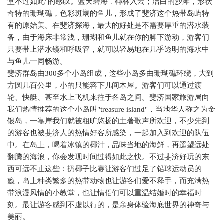
堂不过如此
"
的感叹。蓝天碧海，椰林入云；洁白的沙滩，形状
奇特的珊瑚礁，色彩斑斓的鱼儿，形成了斐济这个热带岛屿特
有的原始美。在斐济探海，最大的好处是不需要厚重的潜水装
备，由于海床非常浅，珊瑚和鱼儿就在你的脚下游动，游客们
只要带上潜水镜和呼吸管，就可以轻易地在几乎透明的海水中
与鱼儿一同畅游。
斐济群岛由
300
多个小岛组成，这些小岛多由珊瑚礁环绕，大到
方圆几百公里，小的只能容下几间木屋。游客们可以通过渡
轮、快艇、甚至水上飞机来往于各岛之间。斐济国家旅游局向
我们热情推荐的这个小岛叫
"treasure island"
，当地华人称之为金
银岛，一靠岸我们就被粗旷悠扬的土著歌声所欢迎，不少先到
的游客也被斐济人的热情好客所感染，一起加入到欢迎的队伍
中。在岛上，喝着冰镇的椰汁，品味当地的海鲜，再遥望远处
翻腾的海浪，你会发现时间过得如此之快。不过斐济好玩的东
西可远不止这些：扔椰子比赛让游客们过足了铅球运动员的
瘾，岛上种类繁多的热带动物也让游客们爱不释手，而充满热
带浪漫风情的小教堂，也让情侣们可以重温结婚时的幸福时
刻。最让游客感到不虚以行的，是亲身体验海底世界的神奇与
美丽。