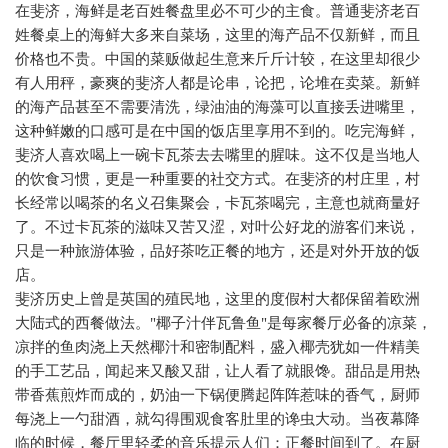
在斐济，海鲜是老百姓餐盘里必不可少的主食。普通斐济老百
姓餐桌上的海鲜大多来自菜场，这里的海产品不仅新鲜，而且
价格也不贵。中国的菜贩做起生意来斤斤计较，在这里却很少
有人用秤，豪爽的斐济人都是论串，论把，论堆在卖菜。新鲜
的海产品甚至不需要清洗，绿油油的海藻可以直接丢进嘴里，
这种鲜嫩的口感可是在中国的饭店里享用不到的。吃完海鲜，
斐济人喜欢喝上一碗卡瓦茶去去嘴里的腥味。这不仅是当地人
的饮食习惯，更是一种重要的社交方式。在斐济的村庄里，村
长经常以喝茶的名义召集聚会，卡瓦茶喝完，主意也就商量好
了。不过卡瓦茶的滋味又苦又涩，对叶公好龙的游客们来说，
只是一种旅游体验，品好茶吃正餐的地方，还是对外开放的饭
店。
斐济历史上曾是英国的殖民地，这里的度假村大都保留着欧洲
大陆式的西餐做法。
"
椰子汁伴瓦鲁鱼
"
是每家餐厅必备的凉菜，
凉拌的鱼肉浇上天然椰汁和密制配料，盛入椰壳犹如一件精美
的手工艺品，闻起来又酸又甜，让人看了就眼馋。甜品是用热
带香蕉煎炸而成的，奶油一下锅便腾起阵阵惹味的香气，厨师
每浇上一勺甜酒，就勾得围观食客肚里的谗虫大动。当夜幕降
临的时候，餐厅里轻柔的音乐提示人们：正餐时间到了。在厨