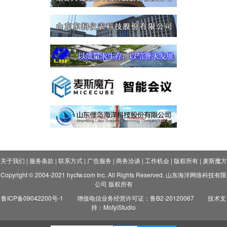
关于我们
|
服务条款
|
联系方式
|
广告服务
|
商务洽谈
|
工作机会
|
版权所有
|
麦斯魔方
Copyright © 2004-2021 hycfw.com Inc. All Rights Reserved. 山东海洋网络科技有限
公司 版权所有
鲁ICP备09042200号-1
增值电信业务经营许可证：鲁B2-20120067
技术支
持：MofyiStudio