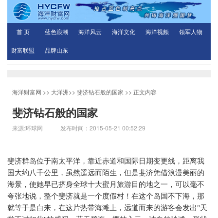
首 页
蓝色浪潮
海洋风云
海洋文化
海洋视频
领军人物
财富联盟
品牌山东
海洋财富网
>>
大洋洲
>>
斐济钻石般的国家
>> 正文内容
斐济钻石般的国家
来源:环球网 发布时间：2015-05-21 00:52:29
斐济群岛位于南太平洋，靠近赤道和国际日期变更线，距离我
国大约八千公里，虽然遥远而陌生，但是斐济凭借浪漫美丽的
海景，使她早已挤身全球十大蜜月旅游目的地之一，可以毫不
夸张地说，整个斐济就是一个度假村！在这个岛国不下海，那
就等于是白来，在这片热带海滩上，远道而来的游客会发出
"
天