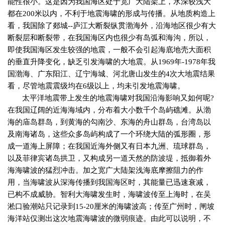
能性很小。这是因为我国海区处于宽广大陆架上，水深较浅大
都在
200
米
以内，不利于地震海啸的形成与传播。从地质构造上
看，我国除了郯城
--
庐江大断裂纵贯渤海外，沿海地区很少有大
断裂层和断裂带，在我国海区内也很少有岛弧和海沟，所以，
即使我国海区发生较强的地震，一般不会引起海底地壳大面积
的垂直升降变化，缺乏引发海啸的大地震。从
1969
年
-1978
年我
国渤海、广东阳江、辽宁海城、河北唐山发生的
4
次大地震结果
看，尽管地震震级均在
6
级以上，均未引发地震海啸。
太平洋地震带上发生的地震海啸对我国沿海影响又如何呢
?
在我国辽阔的近海海域内，分布着大小数千个岛屿礁滩。从渤
海的庙岛群岛，到黄海的勾南沙、东海的舟山群岛，台湾岛以
及南海诸岛，这些众多岛屿构成了一个环绕大陆的弧形圈，形
成一道海上屏障；在我国近海外侧又有日本九洲、琉球群岛，
以及菲律宾诸岛拱卫，又构成另一道天然的防波堤，抵御着外
海海啸波的猛烈冲击。加之宽广大陆架浅海底摩擦阻力的作
用，当海啸波从深海传播到我国海区时，其能量已迅速衰减，
已构不成威胁。智利大海啸发生时，海啸波传至上海时，在吴
淞口验潮站只记录到
15
-20
厘米
的海啸波高；传至广州时，闸坡
海洋站仅测出这次地震海啸波的微弱痕迹。由此可以说明，不