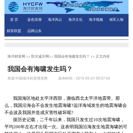
首 页
蓝色浪潮
海洋风云
海洋文化
海洋视频
领军人物
财富联盟
品牌山东
海洋财富网
>>
防灾减灾网
>>
我国会有海啸发生吗？
>> 正文内容
我国会有海啸发生吗？
来源:中国海洋科普博览网 发布时间：2015-05-21 00:57:43
我国海区地处太平洋西部，濒临西北太平洋地震带。那
么，我国沿海会不会发生地震海啸
?
远洋海域发生的地震海啸会
不会波及我国并造成灾害性破坏呢
?
据历史记载，二千年以来，我国只发生过
10
次地震海啸，
平均
200
年左右才出现一次。这表明我国沿海发生地震海啸的可