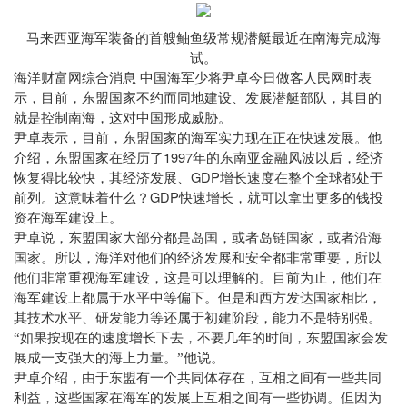
马来西亚海军装备的首艘鲉鱼级常规潜艇最近在南海完成海
试。
海洋财富网综合消息
中国海军少将尹卓今日做客人民网时表
示，目前，东盟国家不约而同地建设、发展潜艇部队，其目的
就是控制南海，这对中国形成威胁。
尹卓表示，目前，东盟国家的海军实力现在正在快速发展。他
1997
介绍，东盟国家在经历了
年的东南亚金融风波以后，经济
GDP
恢复得比较快，其经济发展、
增长速度在整个全球都处于
GDP
前列。这意味着什么？
快速增长，就可以拿出更多的钱投
资在海军建设上。
尹卓说，东盟国家大部分都是岛国，或者岛链国家，或者沿海
国家。所以，海洋对他们的经济发展和安全都非常重要，所以
他们非常重视海军建设，这是可以理解的。目前为止，他们在
海军建设上都属于水平中等偏下。但是和西方发达国家相比，
其技术水平、研发能力等还属于初建阶段，能力不是特别强。
“如果按现在的速度增长下去，不要几年的时间，东盟国家会发
展成一支强大的海上力量。”他说。
尹卓介绍，由于东盟有一个共同体存在，互相之间有一些共同
利益，这些国家在海军的发展上互相之间有一些协调。但因为