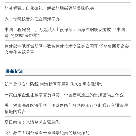
盐滩鲜蔬，自然馈礼｜解锁盐地碱蓬的美味吃法
大中专院校音乐汇在南海举办
中国工程院院士、无党派人士侯保荣：为海洋钢铁设施披上“中国
造”的防腐“金钟罩”
住建部中俄新城新区与数智住建技术交流会议召开 泛华集团受邀参
会并作主题分享
最新新闻
筑牢暑期安全防线 南海新区开展防溺水文明实践活动
一家山东企业让越南官员点赞，中国智慧渔业的出海密码是什么
关于对南海新区海晏路、明珠西路部分路段实行限制通行交通管理
措施的通告
夏日南海：水清草盛白鹭翩飞
此生必去！烟台藏着一座风景绝美的顶级海岛