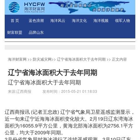
首 页
蓝色浪潮
海洋风云
海洋文化
海洋视频
领军人物
财富联盟
品牌山东
海洋财富网
>>
防灾减灾网
>>
辽宁省海冰面积大于去年同期
>> 正文内容
辽宁省海冰面积大于去年同期
辽宁省海冰面积大于去年同期
来源:辽西商报 发布时间：2015-05-21 01:18:03
辽西商报讯 (记者王忠政) 辽宁省气象局卫星遥感监测显示，
近一旬来辽宁近海海冰面积变化较大。2月19日辽东湾海冰
面积为16055.9平方公里，黄海北部海冰面积为2756.1平方
公里，均大于2009年同期。
2月份省气象局对海冰进行了连续遥感观测，2月10日辽东