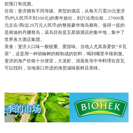
前预订有优惠。
住宿：斐济拥有不同等级、类型的酒店，从每天只需
20
元斐济
币
(
约人民币不到
100
元
)
的青年旅社，到只论周出租，
27000
美
元左右
/
周
(
近
20
万元人民币
)
的整座豪华海岛都有。值得一提的
是南迪的丹娜努岛，该岛目前是五星级酒店的集中地，集中了
世界各大酒店集团。
美食：斐济人口味一般较重、爱甜味。当地人尤其喜爱饮“卡瓦
茶”，这是用一种胡椒树的根制成的饮料，喝到嘴里辛辣刺激。
斐济的海产价格十分便宜，大龙虾、清蒸鱼等中华料理在苏瓦
可以找到，当地港口所进的渔货滋味新鲜且美味。