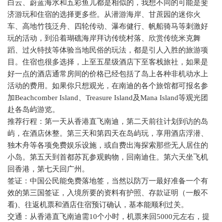
白云、蔚蓝海水和五彩鱼儿都是相似的，我想不同的可能是斐
济游玩和住宿的选择更多些。从潜游海岸、甘蔗园的迷你火
车、高地竹筏泛舟、四轮传动、瀑布健行、帆船骑马等刺激好
玩的活动，到沿着瑚礁海岸拜访传统村落、欣赏传统米克舞
蹈、过火特技等体验当地民俗的玩法，都是引人入胜的旅游项
目。住宿也很多选择，上至五星级酒店下至客栈旅社，如果是
好一点的酒店通常房间的价格已经包括了岛上各种非机动水上
活动的费用。如果你只想观光，在南迪的各个旅馆都可报名参
加
Beachcomber Island
、
Treasure Island
及
Mana Island
等观光团
赴各岛屿游览。
推荐行程：第一天从香港直飞南迪，第二天前往计划到访的岛
屿，在酒店休整。第三天和第四天在岛屿玩，享用酒店浮潜、
独木舟等各项免费娱乐设施，或自费出海探索那些无人居住的
小岛。第五天到首都苏瓦参观购物，回南迪住。第六天坐飞机
回香港，第七天回广州。
签证：中国公民能免费落地签，当然以防万一最好准备一个有
效的第三国签证，入境所要的资料有护照、存款证明（一般不
看
)
、往返机票和酒店住宿预订确认，基本能顺利过关。
交通：从香港直飞南迪需
10
个小时，机票来回
5000
元左右，提