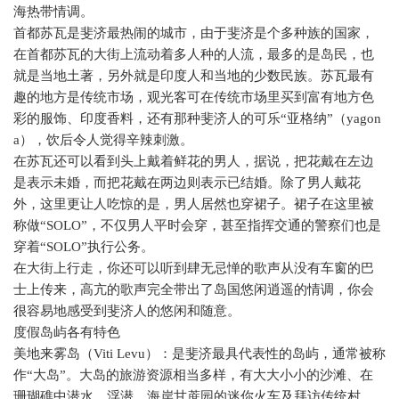
海热带情调。
首都苏瓦是斐济最热闹的城市，由于斐济是个多种族的国家，
在首都苏瓦的大街上流动着多人种的人流，最多的是岛民，也
就是当地土著，另外就是印度人和当地的少数民族。苏瓦最有
趣的地方是传统市场，观光客可在传统市场里买到富有地方色
彩的服饰、印度香料，还有那种斐济人的可乐“亚格纳”（
yagon
a
），饮后令人觉得辛辣刺激。
在苏瓦还可以看到头上戴着鲜花的男人，据说，把花戴在左边
是表示未婚，而把花戴在两边则表示已结婚。除了男人戴花
外，这里更让人吃惊的是，男人居然也穿裙子。裙子在这里被
称做“
SOLO
”，不仅男人平时会穿，甚至指挥交通的警察们也是
穿着“
SOLO
”执行公务。
在大街上行走，你还可以听到肆无忌惮的歌声从没有车窗的巴
士上传来，高亢的歌声完全带出了岛国悠闲逍遥的情调，你会
很容易地感受到斐济人的悠闲和随意。
度假岛屿各有特色
美地来雾岛（
Viti Levu
）：是斐济最具代表性的岛屿，通常被称
作“大岛”。大岛的旅游资源相当多样，有大大小小的沙滩、在
珊瑚礁中潜水、浮潜、海岸甘蔗园的迷你火车及拜访传统村