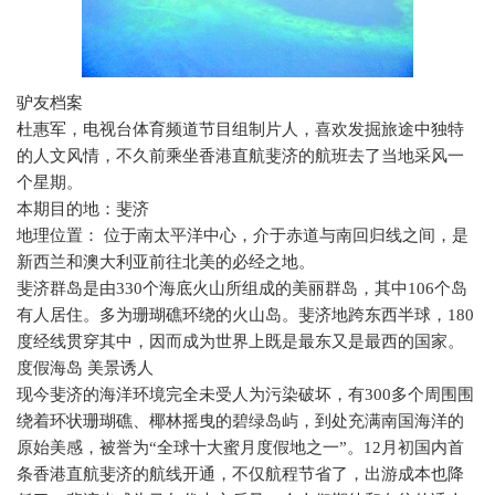
驴友档案
杜惠军，电视台体育频道节目组制片人，喜欢发掘旅途中独特
的人文风情，不久前乘坐香港直航斐济的航班去了当地采风一
个星期。
本期目的地：斐济
地理位置： 位于南太平洋中心，介于赤道与南回归线之间，是
新西兰和澳大利亚前往北美的必经之地。
斐济群岛是由
330
个海底火山所组成的美丽群岛，其中
106
个岛
有人居住。多为珊瑚礁环绕的火山岛。斐济地跨东西半球，
180
度经线贯穿其中，因而成为世界上既是最东又是最西的国家。
度假海岛 美景诱人
现今斐济的海洋环境完全未受人为污染破坏，有
300
多个周围围
绕着环状珊瑚礁、椰林摇曳的碧绿岛屿，到处充满南国海洋的
原始美感，被誉为“全球十大蜜月度假地之一”。
12
月初国内首
条香港直航斐济的航线开通，不仅航程节省了，出游成本也降