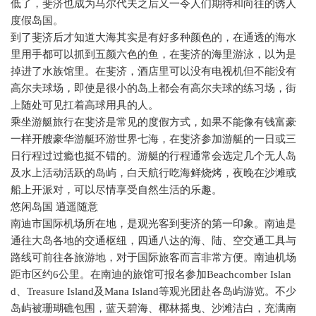
低了，斐济也成为马尔代夫之后又一令人们期待和向往的诱人
度假岛国。
到了斐济后才知道大海其实是有好多种颜色的，在通透的海水
里用手都可以抓到五颜六色的鱼，在斐济的海里游泳，以为是
掉进了水族馆里。在斐济，酒店里可以没有电视机但不能没有
高尔夫球场，即使是很小的岛上都会有高尔夫球的练习场，街
上随处可见扛着高球用具的人。
乘坐游艇旅行在斐济是常见的度假方式，如果不能像有钱富豪
一样开艘豪华游艇环游世界七海，在斐济参加游艇的一日或三
日行程过过瘾也挺不错的。游艇的行程通常会选定几个无人岛
及水上活动活跃的岛屿，白天航行吃海鲜烧烤，夜晚在沙滩或
船上开派对，可以尽情享受自然生活的乐趣。
悠闲岛国 逍遥随意
南迪市国际机场所在地，是观光客到斐济的第一印象。南迪是
通往大岛各地的交通枢纽，四通八达的海、陆、空交通工具与
路线可前往各旅游地，对于国际旅客而言非常方便。南迪机场
距市区约
6
公里。在南迪的旅馆可报名参加
Beachcomber Islan
d
、
Treasure Island
及
Mana Island
等观光团赴各岛屿游览。不少
岛屿被珊瑚礁包围，蓝天碧海、椰林摇曳、沙滩洁白，充满南