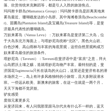
落、欣赏传统米克舞蹈等，都是引人入胜的旅游焦点。
玛玛努卡群岛
(Mamanuca Group)
：玛玛努卡群岛是距离美地来
雾岛最近、珊瑚礁发达的小岛群。其中海滩卷浪岛
(Beachcombe
r)
、苗圃岛
(Plantaion Island)
及宝藏岛
(Treasure Island)
等，是斐
济最具代表性的珊瑚礁岛。
万奴来雾岛（
Vanua Levu
）：万奴来雾岛是斐济第二大岛，位
于大岛东北方海面上，与塔妙尼岛统称“北区”。黑色火山岩、
白色沙滩、高山雨林与丰富的海底景观，这些自然景观构成万
奴来雾岛最佳的旅游条件。
塔妙尼岛（
Taveuni
）：
Taveuni
在斐济语中是“富庶”之意，拜火
山岛肥沃土壤之赐，造就塔妙尼岛物产丰富。最特别的是，斐
济国花
Tagimoucia
只长在该岛的火山口，这里还是斐济有名的潜
水场所之一，岛上有许多风格独特的小旅馆，且大多附设潜水
班。一些远从欧美、新澳来的旅客，在这一住就是一两个月，
天天下海都不觉厌烦。
驴友感受
度假元素更多元
从斐济回来，有人问我那里跟马尔代夫有什么不一样的，蓝天