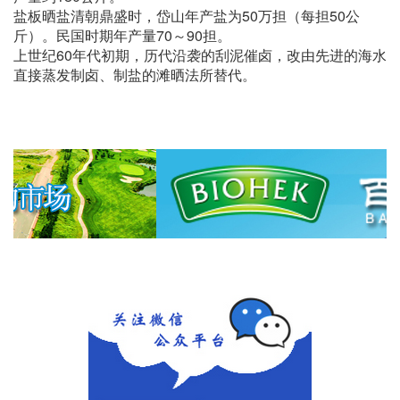
盐板晒盐清朝鼎盛时，岱山年产盐为50万担（每担50公
斤）。民国时期年产量70～90担。
上世纪60年代初期，历代沿袭的刮泥催卤，改由先进的海水
直接蒸发制卤、制盐的滩晒法所替代。