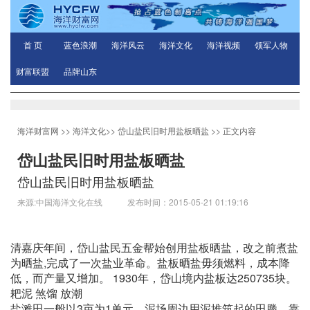
首 页
蓝色浪潮
海洋风云
海洋文化
海洋视频
领军人物
财富联盟
品牌山东
海洋财富网
>>
海洋文化
>>
岱山盐民旧时用盐板晒盐
>> 正文内容
岱山盐民旧时用盐板晒盐
岱山盐民旧时用盐板晒盐
来源:中国海洋文化在线 发布时间：2015-05-21 01:19:16
清嘉庆年间，岱山盐民五金帮始创用盐板晒盐，改之前煮盐
为晒盐,完成了一次盐业革命。盐板晒盐毋须燃料，成本降
低，而产量又增加。 1930年，岱山境内盐板达250735块。
耙泥 煞馏 放潮
盐滩田一般以3亩为1单元。泥场周边用泥堆筑起的田塍，靠