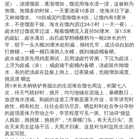
泥），浇灌馏面，逐渐增加，馏泥用海水浸一浸，这被称为
煞馏。煞馏多的时候，一天要浇灌10多担，使海水往下渗。
又称拗馏水。 10担咸泥约需拗馏水4担，让馏内有3厘米
水，不使馏面干燥。海水在馏内沥过24小时（一天一夜），
卤水经过馏底草过滤，顺着馏槽流入直径50厘米、深1.5米
的卤缸，卤水满后，由舀卤挈档桶横档与一根2米长的竹
竿，朝下一头大概30厘米处削扁，拗转扎牢，成活动自如的
打撩桶，一桶一桶舀满倒入水桶，挑到储卤桶备晒。
卤水咸淡原先用鸡蛋测试，后用滤卤竹管测，下沉为卤淡，
上浮为卤咸（浓）；咸卤储于卤桶内备晒，淡卤留作拗馏
水，有的把淡卤在盐板上倒上，过夜吸咸，也能增加咸度。
挑泥渣 晒盐
用1米长木柄铁铲将掘出的生泥堆在馏仓周边，积聚七八
次，待天气晴好时，挑开，均匀地铺在泥场上，暴晒数日，
放进海水浸咸。制卤的这道工序都是露天作业，非常讲究时
效性，稍有松怠，往往会前功尽弃。晒盐时时处在争分夺秒
的超强度体力劳动之中，辛苦程度可见一斑。打油诗“烧盐
人贱胎，挑挑拢，挑挑开”，“大展螺门头，有天无日头”。意
在天未亮去盐场干活，天黑才归家。这是对当时盐民生活的
真实写照。