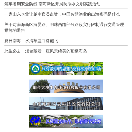
筑牢暑期安全防线 南海新区开展防溺水文明实践活动
一家山东企业让越南官员点赞，中国智慧渔业的出海密码是什么
关于对南海新区海晏路、明珠西路部分路段实行限制通行交通管理
措施的通告
夏日南海：水清草盛白鹭翩飞
此生必去！烟台藏着一座风景绝美的顶级海岛