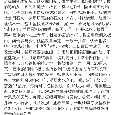
盐板由杉木制成，形状像门板，表面平滑。四周围木框，横
的称帽头，直的叫挺子，板底下有4根撑档，防止卤重时塌
脱。挺子两端长出盐板框约25厘米，作扛盐板把手。板的拼
接处用石灰（需用贝壳烧的石灰）涂嵌，杜绝渗漏。盐板的
规格不一。岱山盐板通常长3米、宽1米，板场配以比例为8∶
1或10∶1，并且配相应卤桶。晴天，早上扛开盐板，放置于
高40厘米的木桩上垫平，挑着盛卤的水桶，将卤缓缓倒入板
内。卤倒多与少，视蒸发量而定，一般一担卤，伏天稍多
些，拗5块盐板，其他季节拗8～9块。三伏百日大战天，蒸
发量大时，昼后还要加点卤，并用盐耙耥碎卤面结的盐，不
使盐粒太大，以增加结晶量。傍晚时分，用2米长竹柄，下
端套有长方形铁板的推盐耙，将盐推到一角，用长20厘米、
宽10厘米的铜制捋板，也有铁制捋板把盐装入有两只长环、
竹篾编的口大底小的盐箩里，盐箩大小不等，小的盛15公斤
多，大的能盛50多公斤，沥燥卤水入仓。晒0.5公斤盐，约
需卤2.5公斤。落雨时，扛拢盐板，以10块为1幢。每幢最上
面1块要反面覆盖，以免盐板内咸分被雨或露水冲淡；遇到
大风恶劣天气，每幢盐板须用草绳（又称盐板索）捆扎牢，
并压上大石块，以防吹损。盐板产量，一般旺季每块盐板日
产2.5公斤，平时淡季0.25～0.5公斤，正常年景每块盐板年
产量约180公斤。