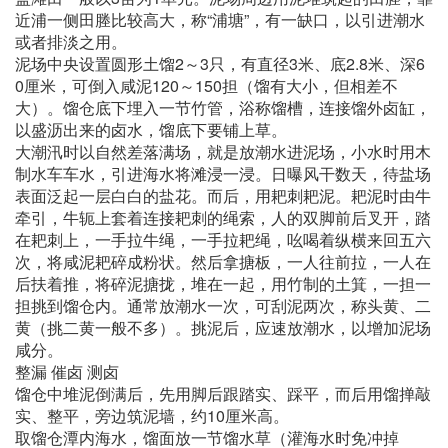
近浦一侧田塍比较高大，称“浦塘”，有一缺口，以引进潮水
或者排淡之用。
泥场中央设置圆形土馏2～3只，有直径3米、底2.8米、深6
0厘米，可倒入咸泥120～150担（馏有大小，但相差不
大）。馏仓底下埋入一节竹管，浴称馏槽，连接馏外卤缸，
以盛沥出来的卤水，馏底下要铺上草。
大潮汛时以自然差落满场，就是放潮水进泥场，小水时用木
制水车车水，引进海水将滩浸一浸。日曝风干数天，待盐场
表面泛起一层白白的盐花。而后，用耙刺耙泥。耙泥时由牛
牵引，牛轭上套着连接耙刺的绳索，人的双脚前后叉开，踏
在耙刺上，一手拉牛绳，一手拉耙绳，吆喝着纵横来回五六
次，将咸泥耙碎成粉状。然后拿搪板，一人往前拉，一人在
后扶着推，将碎泥搪拢，堆在一起，用竹制的土箕，一担一
担挑到馏仓内。通常放潮水一次，可刮泥两次，称头黄、二
黄（挑二黄一般不多）。挑泥后，应速放潮水，以增加泥场
咸分。
整漏 催卤 测卤
馏仓中堆泥倒满后，先用脚后跟踏实、踩平，而后用馏掸敲
实、整平，旁边筑泥墙，约10厘米高。
取馏仓潭内海水，馏面放一节馏水草（灌海水时免冲掉