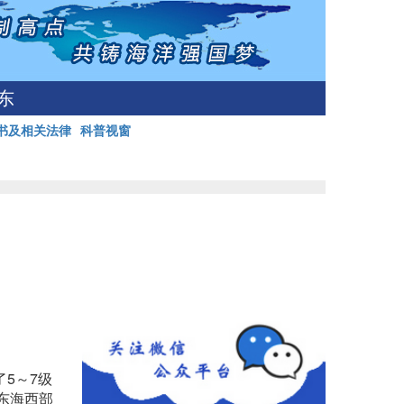
东
书及相关法律
科普视窗
5～7级
东海西部