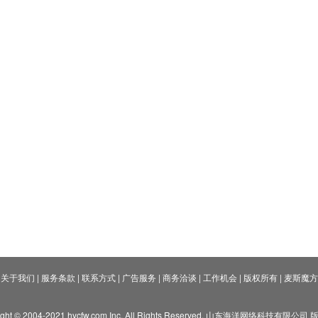
关于我们
|
服务条款
|
联系方式
|
广告服务
|
商务洽谈
|
工作机会
|
版权所有
|
麦斯魔方
ight © 2004-2021 hycfw.com Inc. All Rights Reserved. 山东海洋网络科技有限公