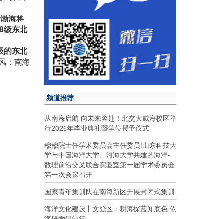
；渤海将
8级东北
级的东北
北风；南海
频道推荐
从南海启航 向未来奔赴！北交大威海校区举
行2026年毕业典礼暨学位授予仪式
穆穆院士任学术委员会主任委员!山东科技大
学与中国海洋大学、河海大学共建的海洋-
数理前沿交叉联合实验室第一届学术委员会
第一次会议召开
国家青年集训队在南海新区开展封闭式集训
海洋文化建设丨文登区：耕海探蓝知底色 依
海研学促知行