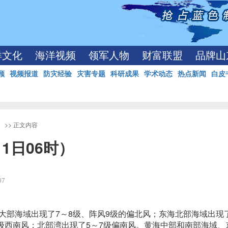
洋文化
海洋视频
领军人物
财富联盟
品牌山
顾
视频报道
防灾经验
灾害专题
科研成果
学术动态
热点新闻
白皮
）
>> 正文内容
1日06时）
:07
海大部海域出现了7～8级、阵风9级的偏北风；东海北部海域出现了
级西南风；北部湾出现了5～7级偏南风。黄海中部和南部海域、