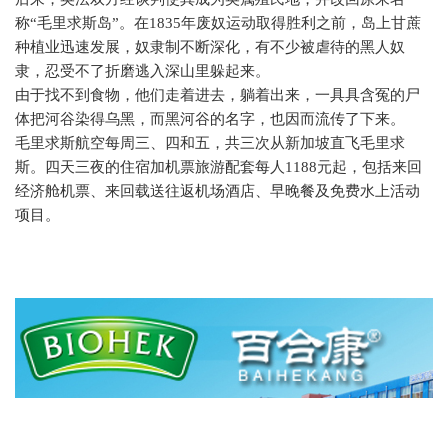
称“毛里求斯岛”。在
1835
年废奴运动取得胜利之前，岛上甘蔗
种植业迅速发展，奴隶制不断深化，有不少被虐待的黑人奴
隶，忍受不了折磨逃入深山里躲起来。
由于找不到食物，他们走着进去，躺着出来，一具具含冤的尸
体把河谷染得乌黑，而黑河谷的名字，也因而流传了下来。
毛里求斯航空每周三、四和五，共三次从新加坡直飞毛里求
斯。四天三夜的住宿加机票旅游配套每人
1188
元起，包括来回
经济舱机票、来回载送往返机场酒店、早晚餐及免费水上活动
项目。