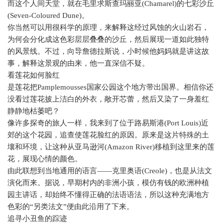
而这个人间天堂，就在毛里求斯查玛丽亚
(Chamarel)
的七彩沙丘
(Seven-Coloured Dune)
。
你当然可以用很科学的原理，来解释这经过风蚀的火山岩石，
为何会分化成这色彩层层叠叠的沙丘，然后展现一道如此独特
的风景线。不过，向导詹德拉斯说，小时候他妈妈就是讲这故
事，解释这景观的由来，他一直深信不疑。
看莲花如何脸红
是莲花把
Pamplemousses
国家公园这个地方带出国界。相信你还
没看过莲花披上洁白的外衣，敞开芯蕾，然后又染了一身羞红
静静地枯萎吧？
像许多探奇的旅人一样，我来到了位于路易斯港
(Port Louis)
近
郊的这个花园，追查使莲花脸红的原因。原来是这片特殊的土
壤和环境，让这种从亚马逊河
(Amazon River)
移植到这里来的莲
花，展现心情的颜色。
由此联想到当地通用的语言——克里奥语
(Creole)
，也是从法文
演化而来。据说，早期村内的非洲小孩，模仿有钱的欧洲种植
园主讲话，却始终不懂得正确的法语语法，所以这种充满地方
色彩的“另类法文”便由此沿用了下来。
追寻小丑鱼的踪迹