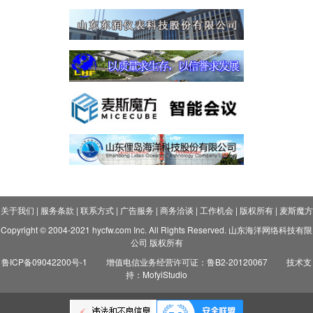
关于我们
|
服务条款
|
联系方式
|
广告服务
|
商务洽谈
|
工作机会
|
版权所有
|
麦斯魔方
Copyright © 2004-2021 hycfw.com Inc. All Rights Reserved. 山东海洋网络科技有限
公司 版权所有
鲁ICP备09042200号-1
增值电信业务经营许可证：鲁B2-20120067
技术支
持：MofyiStudio