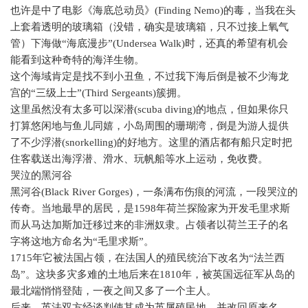
也许是中了电影《海底总动员》
(Finding Nemo)
的毒，当我在头
上套着透明的玻璃箱（没错，确实是玻璃箱，只不过接上氧气
管）下海做“海底漫步”
(Undersea Walk)
时，还真的希望有机会
能看到这种奇特的海洋生物。
这个海域肯定是找不到小丑鱼，不过我下海后倒是被不少海龙
宫的“三级上士”
(Third Sergeants)
簇拥。
这里虽然没有太多可以深潜
(scuba diving)
的地点，但如果你只
打算悠闲地与鱼儿同嬉，小岛周围的珊瑚湾，倒是为游人提供
了不少浮潜
(snorkelling)
的好地方。这里的酒店都有船只定时把
住客载送出海浮潜、滑水、玩帆船等水上运动，免收费。
哭泣的黑河谷
黑河谷
(Black River Gorges)
，一条满布伤痕的河流，一段哭泣的
传奇。当地最早的居民，是
1598
年荷兰探险家为开发毛里求斯
而从马达加斯加迁移过来的非洲奴隶。占领者以荷兰王子的名
字将这地方命名为“毛里求斯”。
1715
年它被法国占领，在法国人的殖民统治下改名为“法兰西
岛”。这块多灾多难的土地后来在
1810
年，被英国远征军从岛的
最北端悄悄登陆，一夜之间又多了一个主人。
后来，英法双方经谈判使其成为英属殖民地，并改回原来名