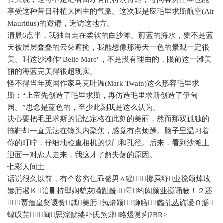
享受这种昔日种植大园主的气派。这次我是应毛里求斯航空
(Air
Mauritius)
的邀请，造访这地方。
清晨
6
点半，我独自走在柔软的白沙滩。蔚蓝的海水，要不是蓝
天被层层叠叠的云朵遮掩，我能想像那海天一色的景观一定很
美。叫这沙滩作
"Belle Mare"
，不是没有理由的，眼前这一滩美
丽的海蓝完美得很超现实。
怪不得当年英国作家马克吐温
(Mark Twain)
这么形容毛里求
斯：“上帝先创造了毛里求斯，再仿造毛里求斯创造了伊甸
园。”思念是蓝色的，至少此刻我是这么认为。
决心要把毛里求斯的记忆定格在此刻的美丽，然而那双孤独的
拖鞋却一直无法在镜头内聚焦，感觉有点烦躁。脑子里温习着
你的叮咛，仔细地检查相机的快门和孔径。后来，看到沙滩上
迎面一对恋人走来，我这才了解失落的原因。
七彩人间土
话说很久以前，有个贫穷但乖傻男∧猩
挪屎纾业搅颂焯玫
娜肟凇Ｋ谙删持型娴貌灰嗬趾酰晕约阂颜业搅诵腋！２还
贾詹皇粲谡夤龋美肟氖焙颍蛳膳蠡乩丛旆谩Ｏ膳
蝗叹芫阃思淙鱿缕卟氏煞郏略煜赏痢
?BR>