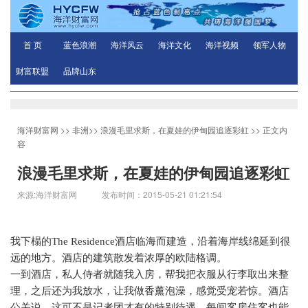
首 页
蓝色浪潮
海洋风云
海洋文化
海洋视频
领军人物
财富联盟
品牌山东
海洋财富网
>>
非洲
>>
浪漫毛里求斯，在夏娃的伊甸园追逐彩虹
>> 正文内
容
浪漫毛里求斯，在夏娃的伊甸园追逐彩虹
来源:海洋财富网 发布时间：2015-05-21 01:21:54
我下榻的
The Residence
酒店临海而建造，沿着海岸线绵延到很
远的地方。酒店的建筑散发着浓厚的欧陆格调。
一到酒店，私人侍者就随我入房，帮我把衣服从行李取出来整
理，之后还为我放水，让我做香薰泡澡，感觉受宠若惊。酒店
公关说，这可不是记者团才有的特别待遇，每间客房住客也能