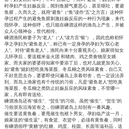
时孕妇产生妊娠反应，闻到鱼腥气要恶心，甚至呕吐，要避
鱼腥，久而久之，就用“避鱼”（“鱼”读作“五”之方言）这种怀
孕过程产生的避免鱼腥刺激妊娠反应的一种行为现象，来代
指怀孕。这种俗呼，也只能在嵊泗这样的渔岛上产生，并被
众人心领神会，世代相传。
嵊泗渔民称妻子为“老人”（“人”读方言“银”），因此也称初怀
孕之孕妇为“避鱼老人”，称已有一定身孕的孕妇为“双心老
人”。对待“避鱼老人”，渔民向来十分重视关心。娘家得知女
儿怀孕后，要送糯米金火团 和猪肉、鸡之类食物至女婿
家。而夫家的婆婆得知家中要添丁后，也对儿媳更加关心。
如“避鱼”媳妇想吃臭海菜股、冬瓜糊之类风味素食，自己又
不好意思去办，婆婆即使问遍岛上亲着邻舍，也一定设法弄
到。而岛上渔家也有个传统的习俗，凡是“避鱼老人”想吃臭
海菜股、冬瓜糊之类防止妊娠反应的风味素食，不管哪一
家，凡有即肯送给。
嵊泗渔岛还有“催生”、“贺生”的习俗。虽然“催生”、“贺生”的
习俗浙东沿海皆有之，但嵊泗诸岛上却别有一番风趣。
催生要送黄鱼鲞，要甩催生包袱卜男女。孕妇临产这一月，
娘家送的“催生蓝”，有食篮、衣篮中，必须有黄鱼鲞，同时
有嵊泗俗呼“黄糖”的红糖、鸡蛋、桂圆、长面等滋补品，送