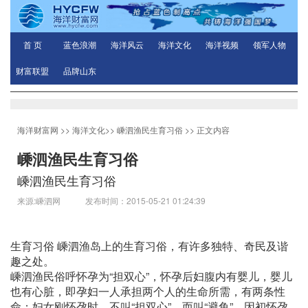
首 页
蓝色浪潮
海洋风云
海洋文化
海洋视频
领军人物
财富联盟
品牌山东
海洋财富网
>>
海洋文化
>>
嵊泗渔民生育习俗
>> 正文内容
嵊泗渔民生育习俗
嵊泗渔民生育习俗
来源:嵊泗网 发布时间：2015-05-21 01:24:39
生育习俗 嵊泗渔岛上的生育习俗，有许多独特、奇民及谐
趣之处。
嵊泗渔民俗呼怀孕为“担双心”，怀孕后妇腹内有婴儿，婴儿
也有心脏，即孕妇一人承担两个人的生命所需，有两条性
命；妇女刚怀孕时，不叫“担双心”，而叫“避鱼”，因初怀孕