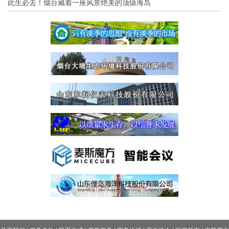
此生必去！烟台藏着一座风景绝美的顶级海岛