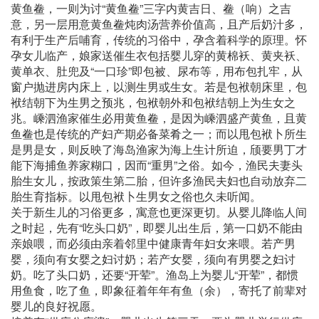
黄鱼鲞，一则为讨“黄鱼鲞”三字内黄吉日、鲞（响）之吉
意，另一层用意黄鱼鲞炖肉汤营养价值高，且产后奶汁多，
有利于生产后哺育，传统的习俗中，孕含着科学的原理。怀
孕女儿临产，娘家送催生衣包括婴儿穿的黄棉袄、黄夹袄、
黄单衣、肚兜及“一口珍”即包被、尿布等，用布包扎牢，从
窗户抛进房内床上，以测生男或生女。若是包袱朝床里，包
袱结朝下为生男之预兆，包袱朝外和包袱结朝上为生女之
兆。嵊泗渔家催生必用黄鱼鲞，是因为嵊泗盛产黄鱼，且黄
鱼鲞也是传统的产妇产期必备菜肴之一；而以甩包袱卜所生
是男是女，则反映了海岛渔家为海上生计所迫，颀要男丁才
能下海捕鱼养家糊口，因而“重男”之俗。如今，渔民夫妻头
胎生女儿，按政策生第二胎，但许多渔民夫妇也自动放弃二
胎生育指标。以甩包袱卜生男女之俗也久未听闻。
关于新生儿的习俗更多，寓意也更深更切。从婴儿降临人间
之时起，先有“吃头口奶”，即婴儿出生后，第一口奶不能由
亲娘喂，而必须由亲着邻里中健康青年妇女来喂。若产男
婴，须向有女婴之妇讨奶；若产女婴，须向有男婴之妇讨
奶。吃了头口奶，还要“开荤”。渔岛上为婴儿“开荤”，都惯
用鱼食，吃了鱼，即象征着年年有鱼（余），寄托了前辈对
婴儿的良好祝愿。