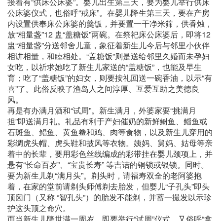
接着有“供床公床婆”。婴儿出生第三天，要为婴儿举行供床
公床婆仪式，也俗呼“戒床”。在婴儿降生第三天，要在产房
内设置供奉床公床婆的羹饭，并要置一干净米筛，供香烛，
放“相量盏”12 盅“盖糖饭”两碗。在祭祀床公床婆后，即将12
盅“相量盏”分送邻舍儿童，象征着新生儿今后与邻里小伙伴
相讲相量，和睦相处。“盖糖饭”则是送给邻里久婚而未孕妇
女吃，以祈求她吃了新生儿家送的“盖糖饭”，也能及早生
育；吃了“盖糖饭”的妇女，则要按礼回送一碗香油，以示“有
喜”了。此俗反映了渔岛人之间淳厚、互爱互助之美德良
风。
再是有办满月酒和“试周”。新生满月，外婆家要“挑满月
担”即送满月礼。礼品有利于产妇催奶的新鲜鲥鱼、鲻鱼或
石斑鱼、鲳鱼、黄鱼鲞和鸡、肉等食物，以及新生儿穿用的
彩绸虎头帽、虎头鞋和披风等衣物。姨妈、舅妈、姑母等亲
着中的长辈，要用彩色丝线编成的彩带挂在婴儿颈项上，并
悬有“长命百岁”、“宝贵长寿” 等吉诘的铜锁或银锁。同时。
要为新生儿剃“满月头”。剃头时，请福寿双全的老阿婆抱
着，在家的堂前请剃头师傅剃去胎发，但婴儿“子孔头”即头
顶囟门（又称 “智孔头”）的胎发不能剃，并蓄一撮发以示珍
护这头顶之命穴。
而当新生儿降世满一周岁，即要举行“试周”仪式，又俗呼“拿