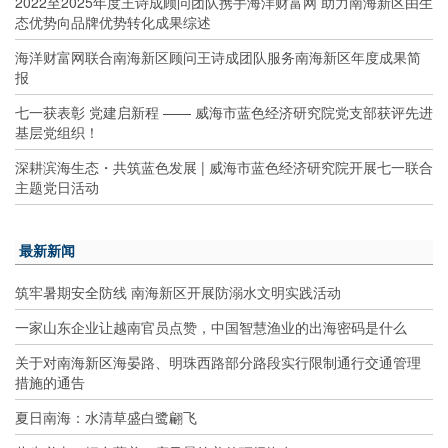
2022至2025年度王诗成顾问团队携手海洋财富网 助力南海新区由生
态优势向品牌优势转化成果综述
海洋财富网联合南海新区顾问王诗成团队服务南海新区年度成果简
报
七一获表彰 党建启新程 —— 威海市蓝色经济研究院党支部获评先进
基层党组织！
深耕滨海生态・共筑蓝色发展 | 威海市蓝色经济研究院开展七一联合
主题党日活动
最新新闻
筑牢暑期安全防线 南海新区开展防溺水文明实践活动
一家山东企业让越南官员点赞，中国智慧渔业的出海密码是什么
关于对南海新区海晏路、明珠西路部分路段实行限制通行交通管理
措施的通告
夏日南海：水清草盛白鹭翩飞