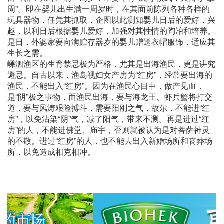
周”。即在婴儿出生满一周岁时，在其面前陈列各种各样的
玩具器物，任凭其抓取，企图以此测知婴儿日后的爱好，兴
趣，以利日后根据婴儿爱好，加强对其性情的陶冶和培养。
是日，外婆家要向满贮存器岁的婴儿赠送衣帽服饰，适应其
生长之需。
嵊泗渔区的生育禁忌极为严格，尤其是出海渔民，更是讲究
避忌。自古以来，渔岛视妇女产房为“红房”，经常要出海的
渔民，不能出入“红房”。因为在渔民心目中，做产见血，
是“阴”极之事物，而渔民出海，要与海龙王、虾兵蟹将打交
道，要与风涛艰险搏斗，需要阳刚之气，故尔，不能进“红
房”，以免沾染“阴”气，减了阳气，带来不测。再是进过“红
房”的人，不能进佛堂、庙宇，否则就被认为是对菩萨神灵
的不敬。进过“红房”的人，也不能去出入新婚场所和丧葬场
所，以免造成相克相冲。