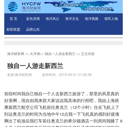
首 页
蓝色浪潮
海洋风云
海洋文化
海洋视频
领军人物
财富联盟
品牌山东
海洋财富网
>>
大洋洲
>>
独自一人游走新西兰
>> 正文内容
独自一人游走新西兰
来源:海洋财富网 发布时间：2015-05-21 01:35:38
前段时间我自己独自一个人去新西兰旅游了，那里的风景真的
好美啊，现在由我来跟大家说说我具体的行程吧，我由上海搭
12
乘新西兰航空公司飞机前往奥克兰（
个小时）住在飞机上了
12
到达奥克兰的时间为当地中午
点我一下飞机真的感到好疲倦
6
啊出了机场后我打车前往奥克兰的希尔顿酒店一到房间我睡了