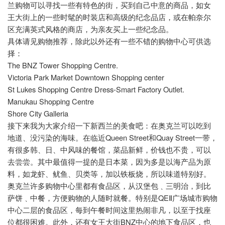
兰购物可以寻找一些有特色的街，买到自己中意的商品，如女
王大街上的一些时髦的时装店和高级的纪念品店，或在帕奈尔
区充满英式风格的商店，为亲友买上一些纪念品。
具体请见购物推荐，除此以外还有一些不错的购物中心可供选
择：
The
BNZ
Tower
Shopping Centre.
Victoria
Park
Market
Downtown
Shopping center
St Lukes Shopping Centre Dress-Smart Factory Outlet.
Manukau Shopping Centre
Shore
City
Galleria
接下来我为大家介绍一下新西兰的美食吧：在奥克兰可以吃到
Queen Street
Quay Street
地道、没污染的海味。在临近
和
一带，
有很多韩、日、中风味的餐馆，菜品新鲜，价钱也不贵，可以
去尝尝。其中最值得一提的是日本菜，因为多是以海产品为原
料，如龙虾、鱿鱼、贝类等，加以铁板烧，所以味道特别好。
奥克兰许多购物中心里都有食品区，从汉堡包﹑三明治，到比
QE
萨饼﹑中餐，方便购物的人随时就餐。特别是
Ⅱ广场城市购物
中心二层的食品区，每到午餐时间这里热闹非凡，以至于找座
BNZ
位都很困难。此外，还有女王大街
中心的地下食品区，也