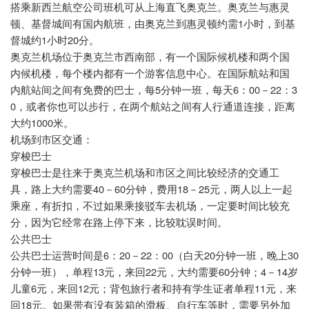
搭乘新西兰航空公司班机可从上海直飞奥克兰。奥克兰与惠灵
1
顿、基督城间有国内航班，由奥克兰到惠灵顿约需
小时，到基
1
20
督城约
小时
分。
奥克兰机场位于奥克兰市西南部，有一个国际候机楼和两个国
内候机楼，每个楼内都有一个游客信息中心。在国际航站和国
5
6
00
22
3
内航站间之间有免费的巴士，每
分钟一班，每天
：
－
：
0
，或者你也可以步行，在两个航站之间有人行通道连接，距离
1000
大约
米。
机场到市区交通：
穿梭巴士
穿梭巴士是往来于奥克兰机场和市区之间比较经济的交通工
40
60
18
25
具，路上大约需要
－
分钟，费用
－
元，两人以上一起
乘座，有折扣，不过如果乘接驳车去机场，一定要时间比较充
分，因为它经常在路上停下来，比较耽误时间。
公共巴士
6
20
22
00
20
30
公共巴士运营时间是
：
－
：
（白天
分钟一班，晚上
13
22
60
4
14
分钟一班），单程
元，来回
元，大约需要
分钟；
－
岁
6
12
11
儿童
元，来回
元；背包旅行者和持有学生证者单程
元，来
18
回
元。如果带有没有装箱的滑板、自行车等时，需要另外加