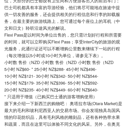
位，大部分的巴士都设有卫生间和方便游客出入的前后车门；
巴士司机都具有丰富的导游经验，他们将尽可能地在旅途中提
供一切友善的服务，还会提供相关的行程信息和行李的卸载服
务，在最主要的旅游线路上，您可通过每个座位上的耳机（中
文和日文）聆听沿途风光的解说。
Flexi Pass
是以时间为单位出售的，您只需计划好行程和所需要
Flexi Pass
InterCity
的时间，就可以立即购买
；享受
的旅游的观
光服务，此通行证还可以不断增购公里数来继续下一站的行程
5
10
（每次增值以
小时或
小时为单位，请参见下表）。
NZD
NZD
NZD
小时数
售价（
小时数
售价（
小时数
售价（
5
NZ$60- * 25
NZ$288- 45
NZ$496-
小时
小时
小时
10
NZ$121- 30
NZ$342- 50
NZ$544-
小时
小时
小时
15
NZ$179- 35
NZ$396- 55
NZ$592-
小时
小时
小时
20
NZ$235- 40
NZ$449- 60
NZ$640-
小时
小时
小时
*
只适用于增值（已购买巴士通的游客增购使用）
(Otara Market)
接下来介绍一下新西兰的购物吧： 奥塔拉市场
是
最大的毛利和玻利尼西亚人的交易市场。你会发现独具岛国风
情的印花纺织品，具有毛利风格的雕刻品，还有各种热带水果
和蔬菜，而且在这里可以体验不同文化的风采。另外，在奥克