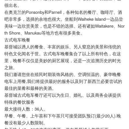
很出名。
Ponsonby
Parnell
在奥克兰的
和
，各种知名的餐厅、咖啡厅、酒
Waiheke Island
吧非常多，选择的余地也很大。坐船到
一边品尝
Waitakere
Nor
美味一边欣赏美景，也是不错的选择。还有诸如
、
th Shore
Manukau
、
等地方也有很多美食。
古式电车晚餐
基督城以诱人的餐食、丰富的娱乐、另人窒息的美景和传统的
特色文化闻名于世。古式电车晚餐集合了以上所有特色，在这
里，晚餐不仅仅是美妙的厨艺展现，还是一次追溯历史的时光
之旅。
我们邀请您坐在殖民时期装饰风格的、空调恒温的、豪华晚餐
,
电车上用餐
我们将提供最好的服务以及到了新西兰必要尝试的
最佳的菜肴和最棒的美酒。
基督城古式电车餐厅还可以为生日、婚礼、以及商务会谈提供
特殊的餐饮服务
36
最大接待人数：
人。
(
20
).
早餐、午餐、上午茶和下午茶只可接受团队预订
最少
人
晚
餐没有最少人数限制。