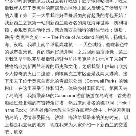
个多小时的觉醒来后我就去餐厅吃饭了肚子饿得咕噜叫了吃完
后我就去逛了奥克兰的商店后市区晚上回来后我洗了澡我早早
的入睡了第二天一大早我吃好早餐后匆匆背起我的背包开始了
我新西兰之旅第一站到新西兰最著名的海底海洋世界－凯利塔
顿，参观奥克兰动物园，亲近新西兰独特的野生动物；随后，
The Pride of Auckland
乘搭“奥克兰之光”
－－
的帆船，扬帆出
海。夜晚，我攀上南半球最高建筑
－－天空城塔，俯瞰暮色中
的城市夜景色。真的感到好漂亮啊，之后回到酒店睡觉，第三
天我又早早吃完早餐后背起背包前往奥克兰周边地区了来到了
博物馆欣赏新西兰璀璨的历史和文化，之后我登上伊甸山欣赏
令人惊奇的火山口遗迹，俯瞰奥克兰市区全景及两大港湾。接
Cornwall Park
下来去了位于奥克兰市北的肯威尔公园（
）的独
树山，在这里享受宁静和阳光，体验乡村田园风情。第四天去
Catamaran
了岛屿湾，我搭乘豪华的
游船畅游在岛屿湾，首先游
Hole i
船经过最北端的布雷特角灯塔，然后来到著名的礁中洞（
n the Rock
）还有雄伟的大教堂岩洞在回程的途中，岸探索美丽
的岛屿，尽情享受阳光、沙滩、海浪给我带来的美好时光。
以
上都是我去玩的地方，现在我来为大家介绍一下新西兰的交通
吧，航空