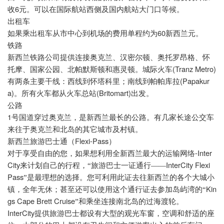
6
收
元。可以在国际航站西侧及国内航站大门口等候。
出租车
60
如果乘出租车从市中心到机场的费用单程约为
新西兰元。
铁路
新西兰铁路公司提供连接奥克兰、汉密尔顿、奥托罗昂格、怀
(Tranz Metro)
托摩、国家公园、北帕默斯顿和惠灵顿。城际火车
(Papakur
有两条主要干线：西线到怀塔科里；南线到帕帕库拉
a)
(Britomart)
。所有火车都从火车总站
出发。
公路
1
号国道穿过奥克兰，是新西兰最长的公路。有几家长途公交车
来往于奥克兰和北岛的其它城市及村镇。
Flexi-Pass
新西兰旅游巴士通（
）
-Inter
对于享受自由的您，如果想利用全新西兰最大的运输网络
City
InterCity Flexi
来计划自己的行程，“旅游巴士一证通行――
Pass
”是最理想的选择。您可利用此证去往新西兰的各个大城小
Kin
镇，全年无休；甚至还可以使用这个通行证去参加岛屿湾的“
gs Cape Brett Cruise
”和乘坐连接南北岛的过海渡轮。
InterCity
提供旅游巴士都设有大型的观光车窗，空调和舒适的座