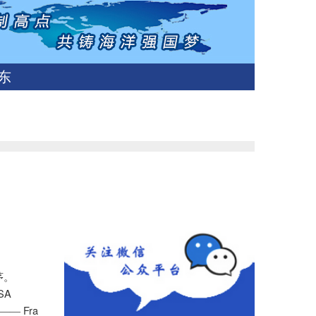
东
茅。
SA
Fra
”——