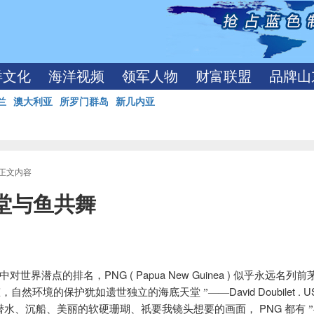
洋文化
海洋视频
领军人物
财富联盟
品牌山
兰
澳大利亚
所罗门群岛
新几内亚
 正文内容
堂与鱼共舞
PNG ( Papua New Guinea )
中对世界潜点的排名，
似乎永远名列前
David Doubilet .
U
态，自然环境的保护犹如遗世独立的海底天堂
”——
PNG
潜水、沉船、美丽的软硬珊瑚、祇要我镜头想要的画面，
都有