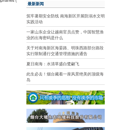
最新新闻
筑牢暑期安全防线 南海新区开展防溺水文明
实践活动
一家山东企业让越南官员点赞，中国智慧渔
业的出海密码是什么
关于对南海新区海晏路、明珠西路部分路段
实行限制通行交通管理措施的通告
夏日南海：水清草盛白鹭翩飞
此生必去！烟台藏着一座风景绝美的顶级海
岛