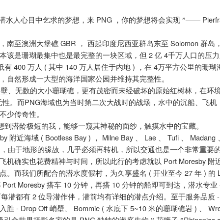
PNG
Pierfr
潜水人心目中乞求的梦想，来
，你的梦想将会实现
”——
GBR
Solomon
，南至澳洲大堡礁
，
西起印度尼西亚群岛东至
群岛
2
4
本该是珊瑚最集中也是最完整的一块区域，但
亿
千万人口的压力
400
(
140
)
4
祇有
万人
其中
万人居住于内地
，在
万平方公里的珊瑚
，自然形成一大型的海洋国家公园并维持其完整性。
峭壁、无数的大小珊瑚礁，更有茂密而未经破坏的原始红树林，在环
PNG
元性。而
海域也为当时第二次大战时的战场，水中的沉船、飞机
不少传奇性。
想到潜龄极短的我，能够一窥其神秘的面纱，触摸水中的宝藏。
sby
( Bootless Bay )
Milne Bay
Lae
Tufi
Madang
附近海域
，
、
、
、
点，由于地形的缘故，几乎必须再转机，所以交通也是一个非常重要
Port Moresby
飞机确实也花费精神与时间，所以此行的考虑就以
附
(
27
)
L
点。而我们所配合的潜水度假村，为久享盛名
开业至今
年
的
Port Moresby
10
10
都
搭车
分钟，再搭
分钟的船即可到达，潜水专业
2
而每潜都有
位导潜作伴，潜前均有详细的潜点介绍。至于服务品质
- Drop Off
Bommie (
5~
10
)
Wre
入胜
峭壁、
水底下
米
的珊瑚礁岩
、
PNG
Rhinopias 