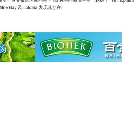
吸引全世界摄影名家的是
独特的海底生物
”
花狮子
”
ilne Bay
Loloata
及
发现其存在。