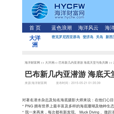
首 页
蓝色浪潮
海洋风云
海
大洋
密克罗尼西亚群岛
斐济岛
关岛
新西
洲
海洋财富网
>>
大洋洲
>>
巴布新几内亚潜游 海底天堂与鱼共舞
>>
巴布新几内亚潜游 海底天
来源:海洋财富网 发布时间：2015-05-21 01:35:39
对著名潜水杂志及知名海底摄影大师来说：在他们心目
PNG
“
拥有世界上最丰富及多样的海底珊瑚及物种生
Muck Diving
“
我一来再来，每次都有新发现。
、微距