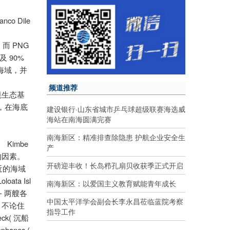
anco Dile
PNG
，而
90%
及
海域，并
频道推荐
境生态基
，在海底
建设银行·山东省城市乒乓球超级联赛海选威
海站在南海圆满完赛
南海新区：精准排查除隐患 护航企业安全生
Kimbe
、
产
的因素。
开磅迎丰收！长岛栉孔扇贝收获季正式开启
近的海域
oloata Isl
南海新区：以爱国主义教育赋能青年成长
-
两艘各
中国太平洋学会副会长李永昌莅临蓝院考察
-
不论住
指导工作
ck(
沉船
aphanes (