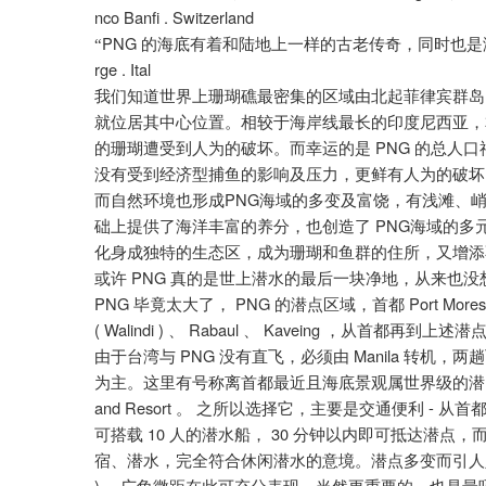
nco Banfi .
Switzerland
PNG
“
的海底有着和陆地上一样的古老传奇，同时也是
rge . Ital
我们知道世界上珊瑚礁最密集的区域由北起菲律宾群岛
就位居其中心位置。相较于海岸线最长的印度尼西亚，
PNG
的珊瑚遭受到人为的破坏。而幸运的是
的总人口
没有受到经济型捕鱼的影响及压力，更鲜有人为的破坏
PNG
而自然环境也形成
海域的多变及富饶，有浅滩、
PNG
础上提供了海洋丰富的养分，也创造了
海域的多
化身成独特的生态区，成为珊瑚和鱼群的住所，又增添
PNG
或许
真的是世上潜水的最后一块净地，从来也没
PNG
PNG
Port More
毕竟太大了，
的潜点区域，首都
( Walindi )
Rabaul
Kaveing
、
、
，从首都再到上述潜
PNG
Manila
由于台湾与
没有直飞，必须由
转机，两趟
为主。这里有号称离首都最近且海底景观属世界级的潜
and Resort
-
。
之所以选择它，主要是交通便利
从首
10
30
可搭载
人的潜水船，
分钟以内即可抵达潜点，
宿、潜水，完全符合休闲潜水的意境。潜点多变而引人
)