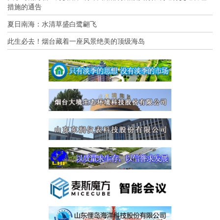
措施的通告
夏日南海：水清草盛白鹭翩飞
此生必去！烟台藏着一座风景绝美的顶级海岛