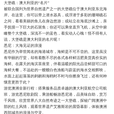
大堡礁：澳大利亚的“名片”
被联合国列为世界自然遗产之一的大堡礁位于澳大利亚东北海
岸。在这里，你可以带上潜水器具，或浮潜于多彩的珊瑚礁石
之间，看着美丽的鱼儿在身边悠游；或站立在海底沙滩上，亲
手抚摸一下巨大的石斑鱼；你还可以乘坐直升飞机，从空中俯
瞰整个大堡礁，深浅不一的蓝色，着实动人心魄！怪不得有人
说，大堡礁是澳大利亚的名片呢！
悉尼：大海见证的浪漫
悉尼作为举世闻名的海港城市，海鲜是不可不尝的。这里虽没
有华丽的厅堂，却有着数不尽的各式各样鲜活肥美货真价实的
海鲜。在露天的海滨茶座里，伴着温暖的阳光品尝鲜甜可口的
海鲜大餐，不远处的一艘艘白色渔船与蔚蓝的海水交相辉映，
水面上起起落落的鹈鹕和海鸥时不时与你擦身飞过，还有何种
惬意更胜于此？
游览澳洲全新行程：搭乘服务品质卓越的澳大利亚航空公司航
班，游览悉尼歌剧院，乘游船畅游悉尼港，品美味自助，赏万
千风情。欣赏世界八大自然奇迹之一大堡礁，探秘广阔澳洲中
部的红土风情，观看世界遗产艾雅斯岩的晨昏暮影，体验澳洲
西部城市的浪漫与空灵。