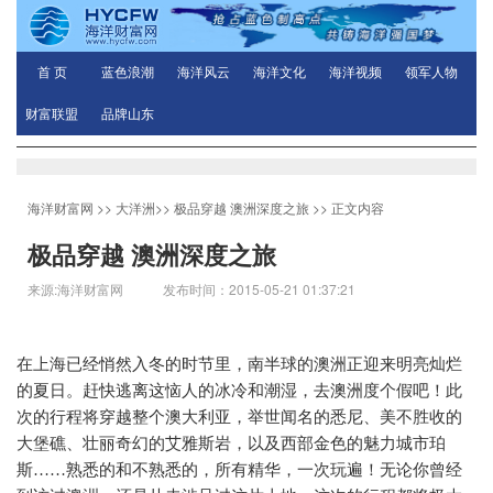
首 页
蓝色浪潮
海洋风云
海洋文化
海洋视频
领军人物
财富联盟
品牌山东
海洋财富网
>>
大洋洲
>>
极品穿越 澳洲深度之旅
>> 正文内容
极品穿越 澳洲深度之旅
来源:海洋财富网 发布时间：2015-05-21 01:37:21
在上海已经悄然入冬的时节里，南半球的澳洲正迎来明亮灿烂
的夏日。赶快逃离这恼人的冰冷和潮湿，去澳洲度个假吧！此
次的行程将穿越整个澳大利亚，举世闻名的悉尼、美不胜收的
大堡礁、壮丽奇幻的艾雅斯岩，以及西部金色的魅力城市珀
斯……熟悉的和不熟悉的，所有精华，一次玩遍！无论你曾经