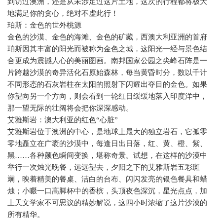
到访过澳洲，还是从未涉足过这片土地，这次的行程都将极大
地满足你的贪心，绝对不虚此行！
珀斯：金色的世外桃源
金色的沙漠、金色的海滩、金色的矿藏，西澳大利亚洲的首府
珀斯因其丰富的阳光而被称为金色之城，这阳光一经与景色结
合更成为震撼人心的美丽图画。南邦国家公园之尖峰石阵是一
片跨越沙漠的奇异活化石原始森林，每当黄昏时分，数以千计
不同形态的石灰岩柱在太阳的照射下闪耀出夺目的金色。如果
你望向另一个方向，则会看到一轮红日缓缓地落入印度洋中，
那一望无际的壮阔将会把你深深感动。
艾雅斯岩：澳大利亚的红色“心脏”
艾雅斯岩位于澳洲的中心，是地球上最大的独立岩石，它孤零
零地矗立在广袤的沙漠中，每逢日出日落，红、黄、橙、紫、
黑……各种颜色瞬间变换，堪称奇景。试想，在这样的沙漠中
举行一次烛光晚餐，远远望去，夕阳之下的艾雅斯岩五彩斑
斓，映着精美的餐桌、洁白的台布、闪闪发亮的银色餐具和蜡
烛；小啜一口高脚杯中的香槟，头顶夜色深沉，星光点点，加
上天文学家不可思议的精妙解说，这四小时浓缩了这片沙漠的
所有精华。